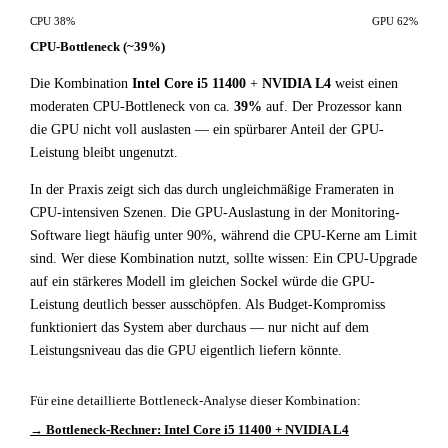
CPU 38%
GPU 62%
CPU-Bottleneck (~39%)
Die Kombination
Intel Core i5 11400
+
NVIDIA L4
weist einen
moderaten CPU-Bottleneck von ca.
39%
auf. Der Prozessor kann
die GPU nicht voll auslasten — ein spürbarer Anteil der GPU-
Leistung bleibt ungenutzt.
In der Praxis zeigt sich das durch ungleichmäßige Frameraten in
CPU-intensiven Szenen. Die GPU-Auslastung in der Monitoring-
Software liegt häufig unter 90%, während die CPU-Kerne am Limit
sind. Wer diese Kombination nutzt, sollte wissen: Ein CPU-Upgrade
auf ein stärkeres Modell im gleichen Sockel würde die GPU-
Leistung deutlich besser ausschöpfen. Als Budget-Kompromiss
funktioniert das System aber durchaus — nur nicht auf dem
Leistungsniveau das die GPU eigentlich liefern könnte.
Für eine detaillierte Bottleneck-Analyse dieser Kombination:
→ Bottleneck-Rechner: Intel Core i5 11400 + NVIDIA L4