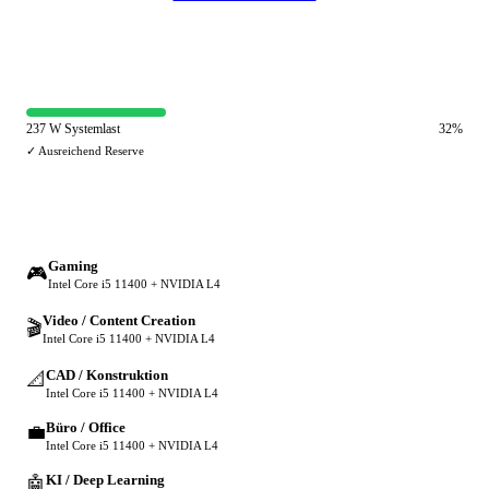
⚡ Netzteil-Auslastung
237 W Systemlast
32%
✓ Ausreichend Reserve
🔀 Andere Einsatzzwecke
Gaming
🎮
Intel Core i5 11400 + NVIDIA L4
Video / Content Creation
🎬
Intel Core i5 11400 + NVIDIA L4
CAD / Konstruktion
📐
Intel Core i5 11400 + NVIDIA L4
Büro / Office
💼
Intel Core i5 11400 + NVIDIA L4
KI / Deep Learning
🤖