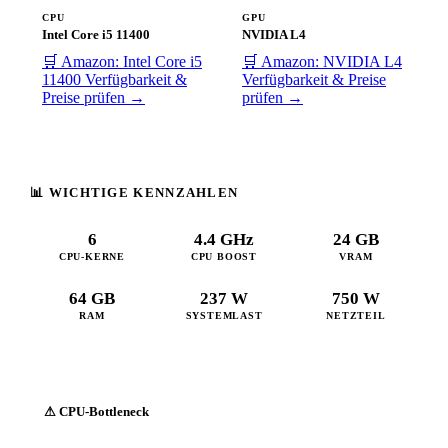
CPU
GPU
Intel Core i5 11400
NVIDIA L4
🛒 Amazon: Intel Core i5
🛒 Amazon: NVIDIA L4
11400
Verfügbarkeit &
Verfügbarkeit & Preise
Preise prüfen →
prüfen →
📊 WICHTIGE KENNZAHLEN
6
4.4 GHz
24 GB
CPU-KERNE
CPU BOOST
VRAM
64 GB
237 W
750 W
RAM
SYSTEMLAST
NETZTEIL
⚠ CPU-Bottleneck