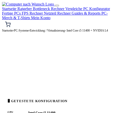
Startseite
Ratgeber
Bottleneck Rechner
Vergleiche
PC Konfigurator
Fertige PCs
FPS Rechner
Netzteil Rechner
Guides & Reports
PC-
Merch & T-Shirts
Mein Konto
Startseite
›
PC-Systeme
›
Entwicklung / Virtualisierung
› Intel Core i5 11400 + NVIDIA L4
⌨️ ENTWICKLUNG / VIRTUALISIERUNG-PC
Intel Core i5 11400 + NVIDIA L4
Entwicklung / Virtualisierung-PC Konfiguration
Enthusiast · 2.000–4.000€
⚡ ca. 237 W
🖥 GETESTETE KONFIGURATION
CPU
Intel Core i5 11400