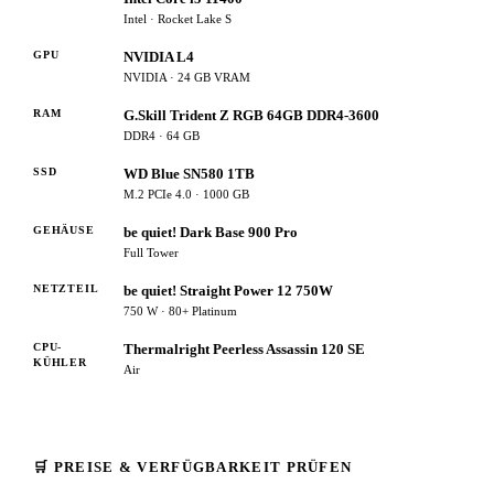
Intel · Rocket Lake S
GPU
NVIDIA L4
NVIDIA · 24 GB VRAM
RAM
G.Skill Trident Z RGB 64GB DDR4-3600
DDR4 · 64 GB
SSD
WD Blue SN580 1TB
M.2 PCIe 4.0 · 1000 GB
GEHÄUSE
be quiet! Dark Base 900 Pro
Full Tower
NETZTEIL
be quiet! Straight Power 12 750W
750 W · 80+ Platinum
CPU-
Thermalright Peerless Assassin 120 SE
KÜHLER
Air
🛒 PREISE & VERFÜGBARKEIT PRÜFEN