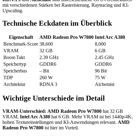
mit verschiedenen Stärken bei Rasterisierung, Raytracing und KI-
Upscaling.
Technische Eckdaten im Überblick
Eigenschaft
AMD Radeon Pro W7800
Intel Arc A380
Benchmark-Score
38,600
8,000
VRAM
32 GB
6 GB
Boost-Takt
2.39 GHz
2.45 GHz
Speichertyp
GDDR6
GDDR6
Speicherbus
– Bit
96 Bit
TDP
260 W
75 W
Architektur
RDNA 3
Alchemist
Wichtige Unterschiede im Detail
VRAM-Unterschied:
AMD Radeon Pro W7800
hat 32 GB
VRAM,
Intel Arc A380
hat 6 GB. Mehr VRAM ist bei 1440p/4K,
hohen Textureinstellungen und KI-Anwendungen relevant.
AMD
Radeon Pro W7800
ist hier im Vorteil.