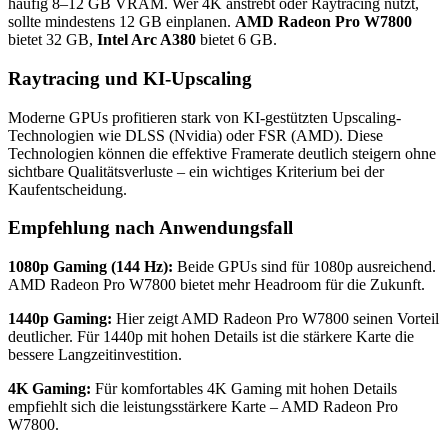
häufig 8–12 GB VRAM. Wer 4K anstrebt oder Raytracing nutzt,
sollte mindestens 12 GB einplanen.
AMD Radeon Pro W7800
bietet 32 GB,
Intel Arc A380
bietet 6 GB.
Raytracing und KI-Upscaling
Moderne GPUs profitieren stark von KI-gestützten Upscaling-
Technologien wie DLSS (Nvidia) oder FSR (AMD). Diese
Technologien können die effektive Framerate deutlich steigern ohne
sichtbare Qualitätsverluste – ein wichtiges Kriterium bei der
Kaufentscheidung.
Empfehlung nach Anwendungsfall
1080p Gaming (144 Hz):
Beide GPUs sind für 1080p ausreichend.
AMD Radeon Pro W7800 bietet mehr Headroom für die Zukunft.
1440p Gaming:
Hier zeigt AMD Radeon Pro W7800 seinen Vorteil
deutlicher. Für 1440p mit hohen Details ist die stärkere Karte die
bessere Langzeitinvestition.
4K Gaming:
Für komfortables 4K Gaming mit hohen Details
empfiehlt sich die leistungsstärkere Karte – AMD Radeon Pro
W7800.