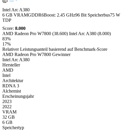
intel
Intel Arc A380
6 GB VRAM
GDDR6
Boost: 2.45 GHz
96 Bit Speicherbus
75 W
TDP
Score:
8.000
AMD Radeon Pro W7800 (38.600)
Intel Arc A380 (8.000)
83%
17%
Relativer Leistungsanteil basierend auf Benchmark-Score
AMD Radeon Pro W7800
Gewinner
Intel Arc A380
Hersteller
AMD
Intel
Architektur
RDNA 3
Alchemist
Erscheinungsjahr
2023
2022
VRAM
32 GB
6 GB
Speichertyp