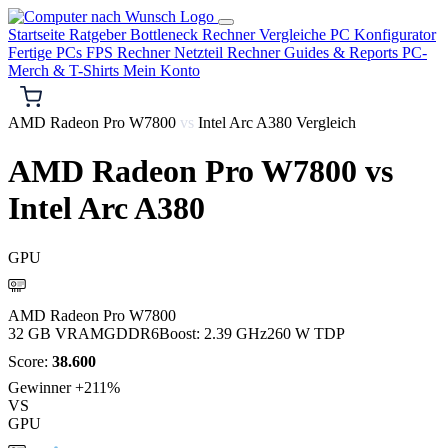
Startseite
Ratgeber
Bottleneck Rechner
Vergleiche
PC Konfigurator
Fertige PCs
FPS Rechner
Netzteil Rechner
Guides & Reports
PC-
Merch & T-Shirts
Mein Konto
AMD Radeon Pro W7800
vs
Intel Arc A380 Vergleich
AMD Radeon Pro W7800
vs
Intel Arc A380
GPU
AMD
AMD Radeon Pro W7800
32 GB VRAM
GDDR6
Boost: 2.39 GHz
260 W TDP
Score:
38.600
Gewinner
+211%
VS
GPU