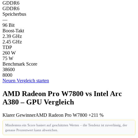
GDDR6
GDDR6
Speicherbus
—
96 Bit
Boost-Takt
2.39 GHz
2.45 GHz
TDP
260 W
75 W
Benchmark Score
38600
8000
Neuen Vergleich starten
AMD Radeon Pro W7800 vs Intel Arc
A380 – GPU Vergleich
Klarer Gewinner
AMD Radeon Pro W7800 +211 %
Mindestens ein Score basiert auf geschätzten Werten – die Tendenz ist zuverlässig, der
genaue Prozentwert kann abweichen.