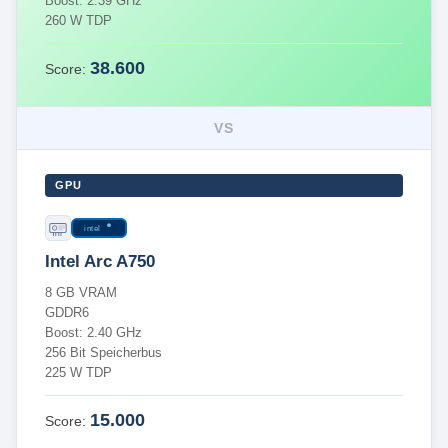
Boost: 2.39 GHz
260 W TDP
38.600
Score:
VS
GPU
intel
Intel Arc A750
8 GB VRAM
GDDR6
Boost: 2.40 GHz
256 Bit Speicherbus
225 W TDP
15.000
Score: