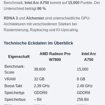
Benchmark,
Intel Arc A750
kommt auf
15,000
Punkte. Der
Unterschied beträgt
86 %
.
RDNA 3
und
Alchemist
sind unterschiedliche GPU-
Architekturen mit verschiedenen Stärken bei
Rasterisierung, Raytracing und KI-Upscaling.
Technische Eckdaten im Überblick
AMD Radeon Pro
Intel Arc
Eigenschaft
W7800
A750
Benchmark-
38,600
15,000
Score
VRAM
32 GB
8 GB
Boost-Takt
2.39 GHz
2.40 GHz
Speichertyp
GDDR6
GDDR6
Speicherbus
– Bit
256 Bit