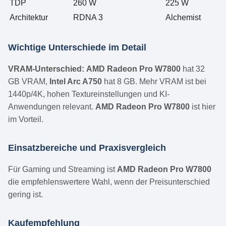
TDP
260 W
225 W
Architektur
RDNA 3
Alchemist
Wichtige Unterschiede im Detail
VRAM-Unterschied:
AMD Radeon Pro W7800
hat 32
GB VRAM,
Intel Arc A750
hat 8 GB. Mehr VRAM ist bei
1440p/4K, hohen Textureinstellungen und KI-
Anwendungen relevant.
AMD Radeon Pro W7800
ist hier
im Vorteil.
Einsatzbereiche und Praxisvergleich
Für Gaming und Streaming ist
AMD Radeon Pro W7800
die empfehlenswertere Wahl, wenn der Preisunterschied
gering ist.
Kaufempfehlung