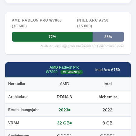
AMD RADEON PRO W7800
INTEL ARC A750
(38.600)
(15.000)
72%
28%
Relativer Leistungsanteil basierend auf Benchmark-Score
AMD Radeon Pro
Intel Arc A750
W7800
GEWINNER
AMD
Intel
Hersteller
RDNA 3
Alchemist
Architektur
2023
2022
Erscheinungsjahr
32 GB
8 GB
VRAM
Speichertyp