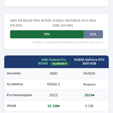
AMD RADEON PRO W7800
NVIDIA GEFORCE RTX 3050
(38.600)
6GB (10.000)
79%
21%
Relativer Leistungsanteil basierend auf Benchmark-Score
AMD Radeon Pro
NVIDIA GeForce RTX
W7800
3050 6GB
GEWINNER
AMD
NVIDIA
Hersteller
RDNA 3
Ampere
Architektur
2023
2024
Erscheinungsjahr
32 GB
6 GB
VRAM