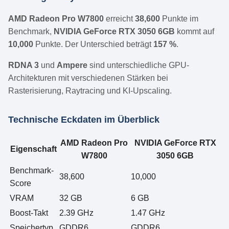
AMD Radeon Pro W7800
erreicht
38,600
Punkte im
Benchmark,
NVIDIA GeForce RTX 3050 6GB
kommt auf
10,000
Punkte. Der Unterschied beträgt
157 %
.
RDNA 3
und
Ampere
sind unterschiedliche GPU-
Architekturen mit verschiedenen Stärken bei
Rasterisierung, Raytracing und KI-Upscaling.
Technische Eckdaten im Überblick
AMD Radeon Pro
NVIDIA GeForce RTX
Eigenschaft
W7800
3050 6GB
Benchmark-
38,600
10,000
Score
VRAM
32 GB
6 GB
Boost-Takt
2.39 GHz
1.47 GHz
Speichertyp
GDDR6
GDDR6