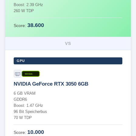
Boost: 2.39 GHz
260 W TDP
38.600
Score:
VS
GPU
NVIDIA
NVIDIA GeForce RTX 3050 6GB
6 GB VRAM
GDDR6
Boost: 1.47 GHz
96 Bit Speicherbus
70 W TDP
10.000
Score: