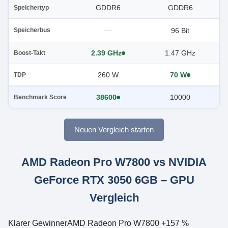
GDDR6
GDDR6
Speichertyp
—
96 Bit
Speicherbus
2.39 GHz
1.47 GHz
Boost-Takt
260 W
70 W
TDP
38600
10000
Benchmark Score
Neuen Vergleich starten
AMD Radeon Pro W7800 vs NVIDIA
GeForce RTX 3050 6GB – GPU
Vergleich
Klarer Gewinner
AMD Radeon Pro W7800 +157 %