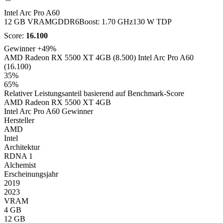
Intel Arc Pro A60
12 GB VRAM
GDDR6
Boost: 1.70 GHz
130 W TDP
Score:
16.100
Gewinner
+49%
AMD Radeon RX 5500 XT 4GB (8.500)
Intel Arc Pro A60
(16.100)
35%
65%
Relativer Leistungsanteil basierend auf Benchmark-Score
AMD Radeon RX 5500 XT 4GB
Intel Arc Pro A60
Gewinner
Hersteller
AMD
Intel
Architektur
RDNA 1
Alchemist
Erscheinungsjahr
2019
2023
VRAM
4 GB
12 GB