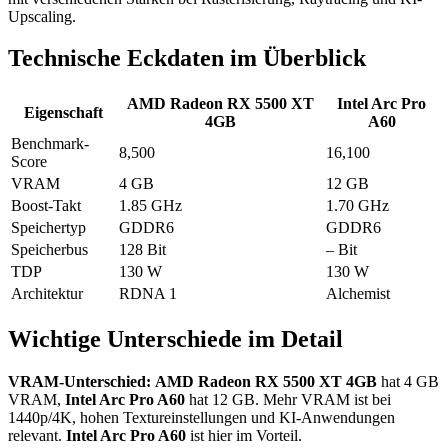
Upscaling.
Technische Eckdaten im Überblick
AMD Radeon RX 5500 XT
Intel Arc Pro
Eigenschaft
4GB
A60
Benchmark-
8,500
16,100
Score
VRAM
4 GB
12 GB
Boost-Takt
1.85 GHz
1.70 GHz
Speichertyp
GDDR6
GDDR6
Speicherbus
128 Bit
– Bit
TDP
130 W
130 W
Architektur
RDNA 1
Alchemist
Wichtige Unterschiede im Detail
VRAM-Unterschied:
AMD Radeon RX 5500 XT 4GB
hat 4 GB
VRAM,
Intel Arc Pro A60
hat 12 GB. Mehr VRAM ist bei
1440p/4K, hohen Textureinstellungen und KI-Anwendungen
relevant.
Intel Arc Pro A60
ist hier im Vorteil.