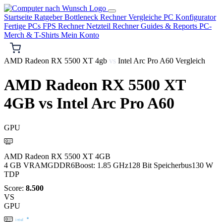
Startseite
Ratgeber
Bottleneck Rechner
Vergleiche
PC Konfigurator
Fertige PCs
FPS Rechner
Netzteil Rechner
Guides & Reports
PC-
Merch & T-Shirts
Mein Konto
AMD Radeon RX 5500 XT 4gb
vs
Intel Arc Pro A60 Vergleich
AMD Radeon RX 5500 XT
4GB
vs
Intel Arc Pro A60
GPU
AMD
AMD Radeon RX 5500 XT 4GB
4 GB VRAM
GDDR6
Boost: 1.85 GHz
128 Bit Speicherbus
130 W
TDP
Score:
8.500
VS
GPU
intel