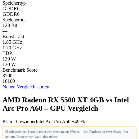
Speichertyp
GDDR6
GDDR6
Speicherbus
128 Bit
—
Boost-Takt
1.85 GHz
1.70 GHz
TDP
130 W
130 W
Benchmark Score
8500
16100
Neuen Vergleich starten
AMD Radeon RX 5500 XT 4GB vs Intel
Arc Pro A60 – GPU Vergleich
Klarer Gewinner
Intel Arc Pro A60 +49 %
Mindestens ein Score basiert auf geschätzten Werten – die Tendenz ist zuverlässig, der
genaue Prozentwert kann abweichen.