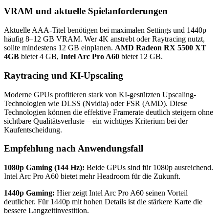
VRAM und aktuelle Spielanforderungen
Aktuelle AAA-Titel benötigen bei maximalen Settings und 1440p
häufig 8–12 GB VRAM. Wer 4K anstrebt oder Raytracing nutzt,
sollte mindestens 12 GB einplanen.
AMD Radeon RX 5500 XT
4GB
bietet 4 GB,
Intel Arc Pro A60
bietet 12 GB.
Raytracing und KI-Upscaling
Moderne GPUs profitieren stark von KI-gestützten Upscaling-
Technologien wie DLSS (Nvidia) oder FSR (AMD). Diese
Technologien können die effektive Framerate deutlich steigern ohne
sichtbare Qualitätsverluste – ein wichtiges Kriterium bei der
Kaufentscheidung.
Empfehlung nach Anwendungsfall
1080p Gaming (144 Hz):
Beide GPUs sind für 1080p ausreichend.
Intel Arc Pro A60 bietet mehr Headroom für die Zukunft.
1440p Gaming:
Hier zeigt Intel Arc Pro A60 seinen Vorteil
deutlicher. Für 1440p mit hohen Details ist die stärkere Karte die
bessere Langzeitinvestition.