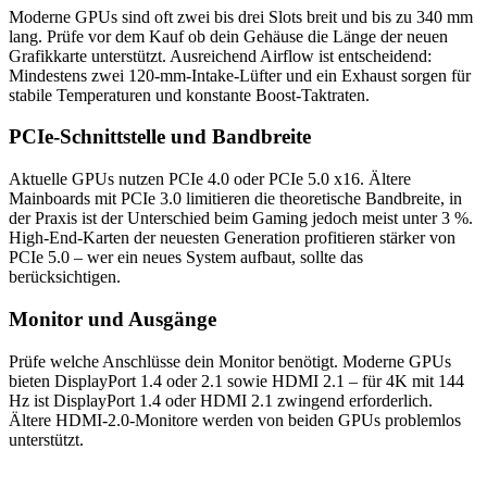
Moderne GPUs sind oft zwei bis drei Slots breit und bis zu 340 mm
lang. Prüfe vor dem Kauf ob dein Gehäuse die Länge der neuen
Grafikkarte unterstützt. Ausreichend Airflow ist entscheidend:
Mindestens zwei 120-mm-Intake-Lüfter und ein Exhaust sorgen für
stabile Temperaturen und konstante Boost-Taktraten.
PCIe-Schnittstelle und Bandbreite
Aktuelle GPUs nutzen PCIe 4.0 oder PCIe 5.0 x16. Ältere
Mainboards mit PCIe 3.0 limitieren die theoretische Bandbreite, in
der Praxis ist der Unterschied beim Gaming jedoch meist unter 3 %.
High-End-Karten der neuesten Generation profitieren stärker von
PCIe 5.0 – wer ein neues System aufbaut, sollte das
berücksichtigen.
Monitor und Ausgänge
Prüfe welche Anschlüsse dein Monitor benötigt. Moderne GPUs
bieten DisplayPort 1.4 oder 2.1 sowie HDMI 2.1 – für 4K mit 144
Hz ist DisplayPort 1.4 oder HDMI 2.1 zwingend erforderlich.
Ältere HDMI-2.0-Monitore werden von beiden GPUs problemlos
unterstützt.