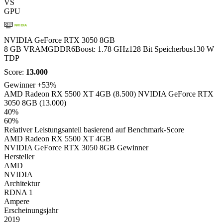
VS
GPU
NVIDIA
NVIDIA GeForce RTX 3050 8GB
8 GB VRAM
GDDR6
Boost: 1.78 GHz
128 Bit Speicherbus
130 W
TDP
Score:
13.000
Gewinner
+53%
AMD Radeon RX 5500 XT 4GB (8.500)
NVIDIA GeForce RTX
3050 8GB (13.000)
40%
60%
Relativer Leistungsanteil basierend auf Benchmark-Score
AMD Radeon RX 5500 XT 4GB
NVIDIA GeForce RTX 3050 8GB
Gewinner
Hersteller
AMD
NVIDIA
Architektur
RDNA 1
Ampere
Erscheinungsjahr
2019