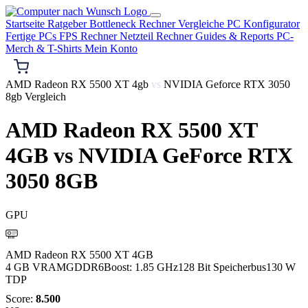
Startseite
Ratgeber
Bottleneck Rechner
Vergleiche
PC Konfigurator
Fertige PCs
FPS Rechner
Netzteil Rechner
Guides & Reports
PC-
Merch & T-Shirts
Mein Konto
AMD Radeon RX 5500 XT 4gb
vs
NVIDIA Geforce RTX 3050
8gb Vergleich
AMD Radeon RX 5500 XT
4GB
vs
NVIDIA GeForce RTX
3050 8GB
GPU
AMD
AMD Radeon RX 5500 XT 4GB
4 GB VRAM
GDDR6
Boost: 1.85 GHz
128 Bit Speicherbus
130 W
TDP
Score:
8.500