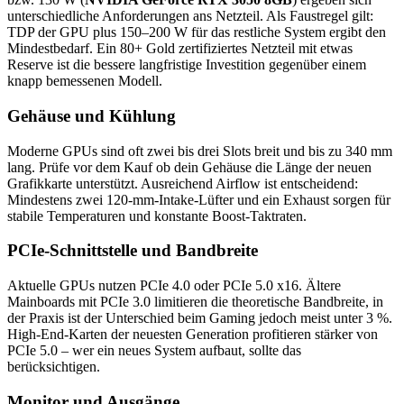
unterschiedliche Anforderungen ans Netzteil. Als Faustregel gilt:
TDP der GPU plus 150–200 W für das restliche System ergibt den
Mindestbedarf. Ein 80+ Gold zertifiziertes Netzteil mit etwas
Reserve ist die bessere langfristige Investition gegenüber einem
knapp bemessenen Modell.
Gehäuse und Kühlung
Moderne GPUs sind oft zwei bis drei Slots breit und bis zu 340 mm
lang. Prüfe vor dem Kauf ob dein Gehäuse die Länge der neuen
Grafikkarte unterstützt. Ausreichend Airflow ist entscheidend:
Mindestens zwei 120-mm-Intake-Lüfter und ein Exhaust sorgen für
stabile Temperaturen und konstante Boost-Taktraten.
PCIe-Schnittstelle und Bandbreite
Aktuelle GPUs nutzen PCIe 4.0 oder PCIe 5.0 x16. Ältere
Mainboards mit PCIe 3.0 limitieren die theoretische Bandbreite, in
der Praxis ist der Unterschied beim Gaming jedoch meist unter 3 %.
High-End-Karten der neuesten Generation profitieren stärker von
PCIe 5.0 – wer ein neues System aufbaut, sollte das
berücksichtigen.
Monitor und Ausgänge