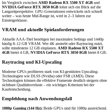
Im Vergleich zwischen
AMD Radeon RX 5500 XT 4GB
und
NVIDIA GeForce RTX 3050 8GB
lohnt sich ein Blick auf die
Langzeitperspektive. GPU-Generationen entwickeln sich schnell
weiter – was heute Mid-Range ist, wird in 2–3 Jahren zur
Einsteigerklasse.
VRAM und aktuelle Spielanforderungen
Aktuelle AAA-Titel benötigen bei maximalen Settings und 1440p
häufig 8–12 GB VRAM. Wer 4K anstrebt oder Raytracing nutzt,
sollte mindestens 12 GB einplanen.
AMD Radeon RX 5500 XT
4GB
bietet 4 GB,
NVIDIA GeForce RTX 3050 8GB
bietet 8 GB.
Raytracing und KI-Upscaling
Moderne GPUs profitieren stark von KI-gestützten Upscaling-
Technologien wie DLSS (Nvidia) oder FSR (AMD). Diese
Technologien können die effektive Framerate deutlich steigern ohne
sichtbare Qualitätsverluste – ein wichtiges Kriterium bei der
Kaufentscheidung.
Empfehlung nach Anwendungsfall
1080p Gaming (144 Hz):
Beide GPUs sind für 1080p ausreichend.