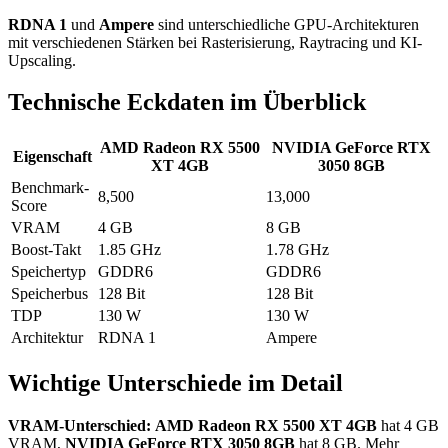
RDNA 1
und
Ampere
sind unterschiedliche GPU-Architekturen
mit verschiedenen Stärken bei Rasterisierung, Raytracing und KI-
Upscaling.
Technische Eckdaten im Überblick
AMD Radeon RX 5500
NVIDIA GeForce RTX
Eigenschaft
XT 4GB
3050 8GB
Benchmark-
8,500
13,000
Score
VRAM
4 GB
8 GB
Boost-Takt
1.85 GHz
1.78 GHz
Speichertyp
GDDR6
GDDR6
Speicherbus
128 Bit
128 Bit
TDP
130 W
130 W
Architektur
RDNA 1
Ampere
Wichtige Unterschiede im Detail
VRAM-Unterschied:
AMD Radeon RX 5500 XT 4GB
hat 4 GB
VRAM,
NVIDIA GeForce RTX 3050 8GB
hat 8 GB. Mehr