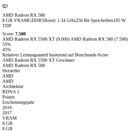
AMD
AMD Radeon RX 580
8 GB VRAM
GDDR5
Boost: 1.34 GHz
256 Bit Speicherbus
185 W
TDP
Score:
7.500
AMD Radeon RX 5500 XT (9.000)
AMD Radeon RX 580 (7.500)
55%
45%
Relativer Leistungsanteil basierend auf Benchmark-Score
AMD Radeon RX 5500 XT
Gewinner
AMD Radeon RX 580
Hersteller
AMD
AMD
Architektur
RDNA 1
Polaris
Erscheinungsjahr
2019
2017
VRAM
8 GB
8 GB