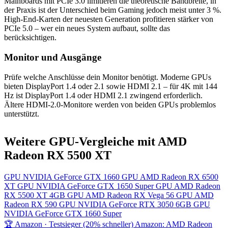
Mainboards mit PCIe 3.0 limitieren die theoretische Bandbreite, in
der Praxis ist der Unterschied beim Gaming jedoch meist unter 3 %.
High-End-Karten der neuesten Generation profitieren stärker von
PCIe 5.0 – wer ein neues System aufbaut, sollte das
berücksichtigen.
Monitor und Ausgänge
Prüfe welche Anschlüsse dein Monitor benötigt. Moderne GPUs
bieten DisplayPort 1.4 oder 2.1 sowie HDMI 2.1 – für 4K mit 144
Hz ist DisplayPort 1.4 oder HDMI 2.1 zwingend erforderlich.
Ältere HDMI-2.0-Monitore werden von beiden GPUs problemlos
unterstützt.
Weitere GPU-Vergleiche mit AMD
Radeon RX 5500 XT
GPU
NVIDIA GeForce GTX 1660
GPU
AMD Radeon RX 6500
XT
GPU
NVIDIA GeForce GTX 1650 Super
GPU
AMD Radeon
RX 5500 XT 4GB
GPU
AMD Radeon RX Vega 56
GPU
AMD
Radeon RX 590
GPU
NVIDIA GeForce RTX 3050 6GB
GPU
NVIDIA GeForce GTX 1660 Super
🏆 Amazon · Testsieger (20% schneller)
Amazon: AMD Radeon