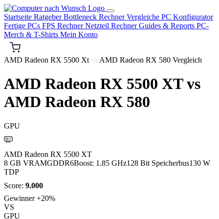
Startseite
Ratgeber
Bottleneck Rechner
Vergleiche
PC Konfigurator
Fertige PCs
FPS Rechner
Netzteil Rechner
Guides & Reports
PC-
Merch & T-Shirts
Mein Konto
AMD Radeon RX 5500 Xt
vs
AMD Radeon RX 580 Vergleich
AMD Radeon RX 5500 XT
vs
AMD Radeon RX 580
GPU
AMD
AMD Radeon RX 5500 XT
8 GB VRAM
GDDR6
Boost: 1.85 GHz
128 Bit Speicherbus
130 W
TDP
Score:
9.000
Gewinner
+20%
VS
GPU