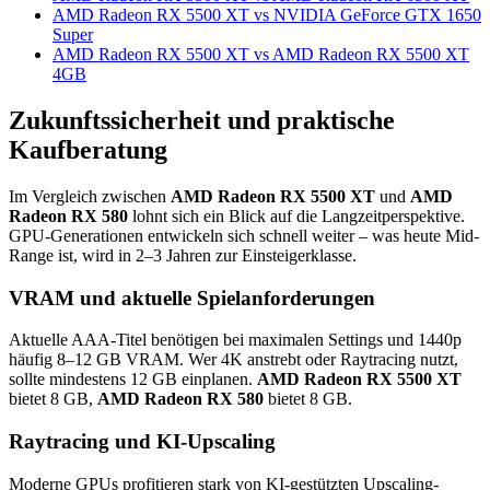
AMD Radeon RX 5500 XT vs NVIDIA GeForce GTX 1650
Super
AMD Radeon RX 5500 XT vs AMD Radeon RX 5500 XT
4GB
Zukunftssicherheit und praktische
Kaufberatung
Im Vergleich zwischen
AMD Radeon RX 5500 XT
und
AMD
Radeon RX 580
lohnt sich ein Blick auf die Langzeitperspektive.
GPU-Generationen entwickeln sich schnell weiter – was heute Mid-
Range ist, wird in 2–3 Jahren zur Einsteigerklasse.
VRAM und aktuelle Spielanforderungen
Aktuelle AAA-Titel benötigen bei maximalen Settings und 1440p
häufig 8–12 GB VRAM. Wer 4K anstrebt oder Raytracing nutzt,
sollte mindestens 12 GB einplanen.
AMD Radeon RX 5500 XT
bietet 8 GB,
AMD Radeon RX 580
bietet 8 GB.
Raytracing und KI-Upscaling
Moderne GPUs profitieren stark von KI-gestützten Upscaling-