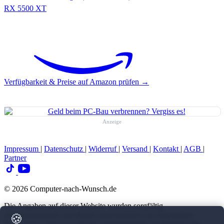
RX 5500 XT
Verfügbarkeit & Preise auf Amazon prüfen →
Anzeige
Impressum
|
Datenschutz
|
Widerruf
|
Versand
|
Kontakt
|
AGB
|
Partner
© 2026 Computer-nach-Wunsch.de
Die Angaben auf dieser Website wurden sorgfältig
zusammengestellt und dienen ausschließlich zur allgemeinen
🍪
Information. Eine Gewähr für Vollständigkeit, Richtigkeit oder