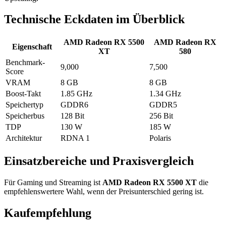
Technische Eckdaten im Überblick
AMD Radeon RX 5500
AMD Radeon RX
Eigenschaft
XT
580
Benchmark-
9,000
7,500
Score
VRAM
8 GB
8 GB
Boost-Takt
1.85 GHz
1.34 GHz
Speichertyp
GDDR6
GDDR5
Speicherbus
128 Bit
256 Bit
TDP
130 W
185 W
Architektur
RDNA 1
Polaris
Einsatzbereiche und Praxisvergleich
Für Gaming und Streaming ist
AMD Radeon RX 5500 XT
die
empfehlenswertere Wahl, wenn der Preisunterschied gering ist.
Kaufempfehlung