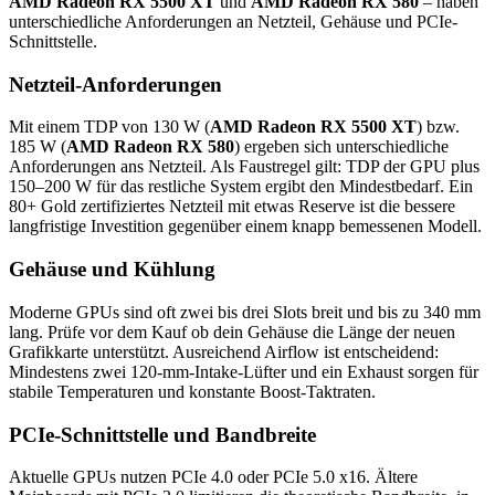
AMD Radeon RX 5500 XT
und
AMD Radeon RX 580
– haben
unterschiedliche Anforderungen an Netzteil, Gehäuse und PCIe-
Schnittstelle.
Netzteil-Anforderungen
Mit einem TDP von 130 W (
AMD Radeon RX 5500 XT
) bzw.
185 W (
AMD Radeon RX 580
) ergeben sich unterschiedliche
Anforderungen ans Netzteil. Als Faustregel gilt: TDP der GPU plus
150–200 W für das restliche System ergibt den Mindestbedarf. Ein
80+ Gold zertifiziertes Netzteil mit etwas Reserve ist die bessere
langfristige Investition gegenüber einem knapp bemessenen Modell.
Gehäuse und Kühlung
Moderne GPUs sind oft zwei bis drei Slots breit und bis zu 340 mm
lang. Prüfe vor dem Kauf ob dein Gehäuse die Länge der neuen
Grafikkarte unterstützt. Ausreichend Airflow ist entscheidend:
Mindestens zwei 120-mm-Intake-Lüfter und ein Exhaust sorgen für
stabile Temperaturen und konstante Boost-Taktraten.
PCIe-Schnittstelle und Bandbreite
Aktuelle GPUs nutzen PCIe 4.0 oder PCIe 5.0 x16. Ältere