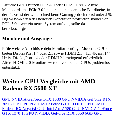
Aktuelle GPUs nutzen PCIe 4.0 oder PCIe 5.0 x16. Ältere
Mainboards mit PCIe 3.0 limitieren die theoretische Bandbreite, in
der Praxis ist der Unterschied beim Gaming jedoch meist unter 3 %.
High-End-Karten der neuesten Generation profitieren stärker von
PCIe 5.0 – wer ein neues System aufbaut, sollte das
berücksichtigen.
Monitor und Ausgänge
Prüfe welche Anschlüsse dein Monitor benötigt. Moderne GPUs
bieten DisplayPort 1.4 oder 2.1 sowie HDMI 2.1 – für 4K mit 144
Hz ist DisplayPort 1.4 oder HDMI 2.1 zwingend erforderlich.
Ältere HDMI-2.0-Monitore werden von beiden GPUs problemlos
unterstützt.
Weitere GPU-Vergleiche mit AMD
Radeon RX 5600 XT
GPU
NVIDIA GeForce GTX 1080
GPU
NVIDIA GeForce RTX
3050 8GB
GPU
NVIDIA GeForce GTX 1660 Ti
GPU
AMD
Radeon RX Vega 64
GPU
Intel Arc A580
GPU
NVIDIA GeForce
GTX 1070 Ti
GPU
NVIDIA GeForce RTX 3050 6GB
GPU