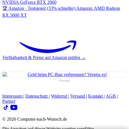
NVIDIA GeForce RTX 2060
🏆 Amazon · Testsieger (33% schneller)
Amazon: AMD Radeon
RX 5600 XT
Verfügbarkeit & Preise auf Amazon prüfen →
Anzeige
Impressum
|
Datenschutz
|
Widerruf
|
Versand
|
Kontakt
|
AGB
|
Partner
© 2026 Computer-nach-Wunsch.de
Die Angaben auf dieser Website wurden sorgfältig