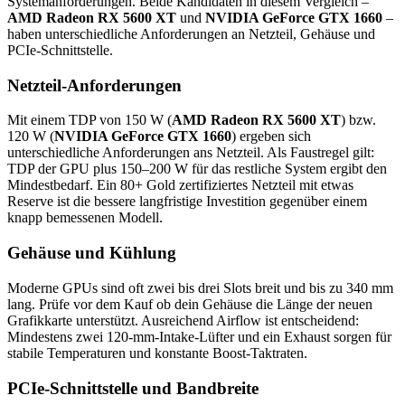
Systemanforderungen. Beide Kandidaten in diesem Vergleich –
AMD Radeon RX 5600 XT
und
NVIDIA GeForce GTX 1660
–
haben unterschiedliche Anforderungen an Netzteil, Gehäuse und
PCIe-Schnittstelle.
Netzteil-Anforderungen
Mit einem TDP von 150 W (
AMD Radeon RX 5600 XT
) bzw.
120 W (
NVIDIA GeForce GTX 1660
) ergeben sich
unterschiedliche Anforderungen ans Netzteil. Als Faustregel gilt:
TDP der GPU plus 150–200 W für das restliche System ergibt den
Mindestbedarf. Ein 80+ Gold zertifiziertes Netzteil mit etwas
Reserve ist die bessere langfristige Investition gegenüber einem
knapp bemessenen Modell.
Gehäuse und Kühlung
Moderne GPUs sind oft zwei bis drei Slots breit und bis zu 340 mm
lang. Prüfe vor dem Kauf ob dein Gehäuse die Länge der neuen
Grafikkarte unterstützt. Ausreichend Airflow ist entscheidend:
Mindestens zwei 120-mm-Intake-Lüfter und ein Exhaust sorgen für
stabile Temperaturen und konstante Boost-Taktraten.
PCIe-Schnittstelle und Bandbreite