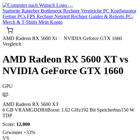
Startseite
Ratgeber
Bottleneck Rechner
Vergleiche
PC Konfigurator
Fertige PCs
FPS Rechner
Netzteil Rechner
Guides & Reports
PC-
Merch & T-Shirts
Mein Konto
AMD Radeon RX 5600 Xt
vs
NVIDIA Geforce GTX 1660
Vergleich
AMD Radeon RX 5600 XT
vs
NVIDIA GeForce GTX 1660
GPU
AMD
AMD Radeon RX 5600 XT
6 GB VRAM
GDDR6
Boost: 1.62 GHz
192 Bit Speicherbus
150 W
TDP
Score:
12.000
Gewinner
+33%
VS