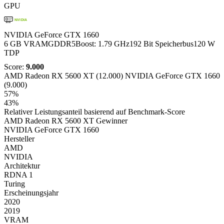
GPU
NVIDIA
NVIDIA GeForce GTX 1660
6 GB VRAM
GDDR5
Boost: 1.79 GHz
192 Bit Speicherbus
120 W
TDP
Score:
9.000
AMD Radeon RX 5600 XT (12.000)
NVIDIA GeForce GTX 1660
(9.000)
57%
43%
Relativer Leistungsanteil basierend auf Benchmark-Score
AMD Radeon RX 5600 XT
Gewinner
NVIDIA GeForce GTX 1660
Hersteller
AMD
NVIDIA
Architektur
RDNA 1
Turing
Erscheinungsjahr
2020
2019
VRAM