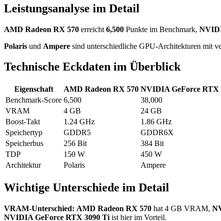
Leistungsanalyse im Detail
AMD Radeon RX 570
erreicht
6,500
Punkte im Benchmark,
NVIDI
Polaris
und
Ampere
sind unterschiedliche GPU-Architekturen mit ve
Technische Eckdaten im Überblick
Eigenschaft
AMD Radeon RX 570
NVIDIA GeForce RTX 
Benchmark-Score
6,500
38,000
VRAM
4 GB
24 GB
Boost-Takt
1.24 GHz
1.86 GHz
Speichertyp
GDDR5
GDDR6X
Speicherbus
256 Bit
384 Bit
TDP
150 W
450 W
Architektur
Polaris
Ampere
Wichtige Unterschiede im Detail
VRAM-Unterschied:
AMD Radeon RX 570
hat 4 GB VRAM,
NV
NVIDIA GeForce RTX 3090 Ti
ist hier im Vorteil.