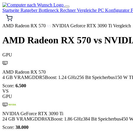
Startseite
Ratgeber
Bottleneck Rechner
Vergleiche
PC Konfigurator
F
AMD Radeon RX 570
vs
NVIDIA Geforce RTX 3090 Ti Vergleich
AMD Radeon RX 570
vs
NVIDIA
GPU
AMD
AMD Radeon RX 570
4 GB VRAM
GDDR5
Boost: 1.24 GHz
256 Bit Speicherbus
150 W T
Score:
6.500
VS
GPU
NVIDIA
NVIDIA GeForce RTX 3090 Ti
24 GB VRAM
GDDR6X
Boost: 1.86 GHz
384 Bit Speicherbus
450 
Score:
38.000