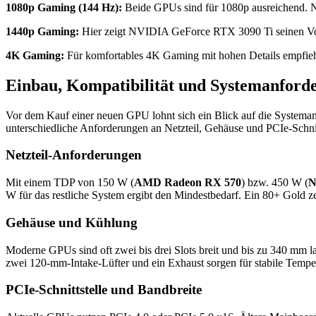
1080p Gaming (144 Hz):
Beide GPUs sind für 1080p ausreichend. 
1440p Gaming:
Hier zeigt NVIDIA GeForce RTX 3090 Ti seinen Vorteil
4K Gaming:
Für komfortables 4K Gaming mit hohen Details empfieh
Einbau, Kompatibilität und Systemanford
Vor dem Kauf einer neuen GPU lohnt sich ein Blick auf die Systema
unterschiedliche Anforderungen an Netzteil, Gehäuse und PCIe-Schnit
Netzteil-Anforderungen
Mit einem TDP von 150 W (
AMD Radeon RX 570
) bzw. 450 W (
N
W für das restliche System ergibt den Mindestbedarf. Ein 80+ Gold zer
Gehäuse und Kühlung
Moderne GPUs sind oft zwei bis drei Slots breit und bis zu 340 mm l
zwei 120-mm-Intake-Lüfter und ein Exhaust sorgen für stabile Tempe
PCIe-Schnittstelle und Bandbreite