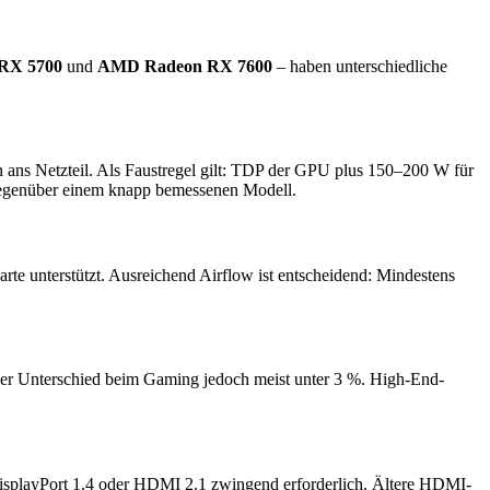
RX 5700
und
AMD Radeon RX 7600
– haben unterschiedliche
n ans Netzteil. Als Faustregel gilt: TDP der GPU plus 150–200 W für
on gegenüber einem knapp bemessenen Modell.
te unterstützt. Ausreichend Airflow ist entscheidend: Mindestens
t der Unterschied beim Gaming jedoch meist unter 3 %. High-End-
DisplayPort 1.4 oder HDMI 2.1 zwingend erforderlich. Ältere HDMI-