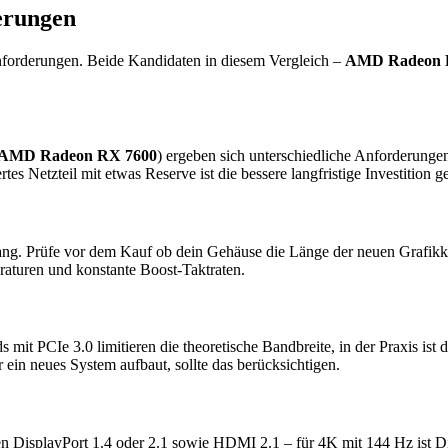
erungen
nforderungen. Beide Kandidaten in diesem Vergleich –
AMD Radeon 
AMD Radeon RX 7600
) ergeben sich unterschiedliche Anforderunge
ertes Netzteil mit etwas Reserve ist die bessere langfristige Investiti
ang. Prüfe vor dem Kauf ob dein Gehäuse die Länge der neuen Grafikkar
raturen und konstante Boost-Taktraten.
mit PCIe 3.0 limitieren die theoretische Bandbreite, in der Praxis is
 ein neues System aufbaut, sollte das berücksichtigen.
n DisplayPort 1.4 oder 2.1 sowie HDMI 2.1 – für 4K mit 144 Hz ist 