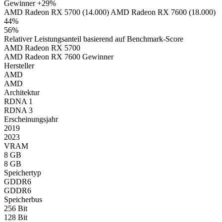
Gewinner
+29%
AMD Radeon RX 5700 (14.000)
AMD Radeon RX 7600 (18.000)
44%
56%
Relativer Leistungsanteil basierend auf Benchmark-Score
AMD Radeon RX 5700
AMD Radeon RX 7600
Gewinner
Hersteller
AMD
AMD
Architektur
RDNA 1
RDNA 3
Erscheinungsjahr
2019
2023
VRAM
8 GB
8 GB
Speichertyp
GDDR6
GDDR6
Speicherbus
256 Bit
128 Bit