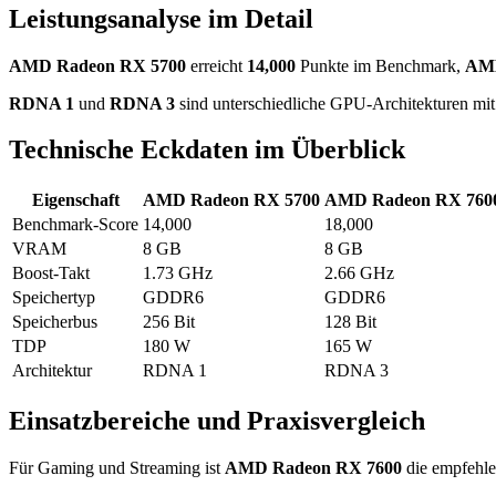
Leistungsanalyse im Detail
AMD Radeon RX 5700
erreicht
14,000
Punkte im Benchmark,
AMD
RDNA 1
und
RDNA 3
sind unterschiedliche GPU-Architekturen mit 
Technische Eckdaten im Überblick
Eigenschaft
AMD Radeon RX 5700
AMD Radeon RX 760
Benchmark-Score
14,000
18,000
VRAM
8 GB
8 GB
Boost-Takt
1.73 GHz
2.66 GHz
Speichertyp
GDDR6
GDDR6
Speicherbus
256 Bit
128 Bit
TDP
180 W
165 W
Architektur
RDNA 1
RDNA 3
Einsatzbereiche und Praxisvergleich
Für Gaming und Streaming ist
AMD Radeon RX 7600
die empfehlen