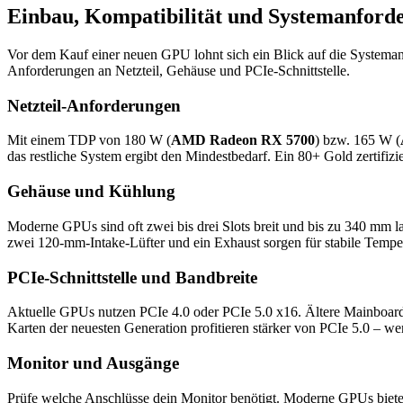
Einbau, Kompatibilität und Systemanford
Vor dem Kauf einer neuen GPU lohnt sich ein Blick auf die Systema
Anforderungen an Netzteil, Gehäuse und PCIe-Schnittstelle.
Netzteil-Anforderungen
Mit einem TDP von 180 W (
AMD Radeon RX 5700
) bzw. 165 W (
das restliche System ergibt den Mindestbedarf. Ein 80+ Gold zertifizi
Gehäuse und Kühlung
Moderne GPUs sind oft zwei bis drei Slots breit und bis zu 340 mm l
zwei 120-mm-Intake-Lüfter und ein Exhaust sorgen für stabile Tempe
PCIe-Schnittstelle und Bandbreite
Aktuelle GPUs nutzen PCIe 4.0 oder PCIe 5.0 x16. Ältere Mainboards 
Karten der neuesten Generation profitieren stärker von PCIe 5.0 – wer
Monitor und Ausgänge
Prüfe welche Anschlüsse dein Monitor benötigt. Moderne GPUs biete