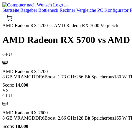
Startseite
Ratgeber
Bottleneck Rechner
Vergleiche
PC Konfigurator
F
AMD Radeon RX 5700
vs
AMD Radeon RX 7600 Vergleich
AMD Radeon RX 5700
vs
AMD 
GPU
AMD
AMD Radeon RX 5700
8 GB VRAM
GDDR6
Boost: 1.73 GHz
256 Bit Speicherbus
180 W T
Score:
14.000
VS
GPU
AMD
AMD Radeon RX 7600
8 GB VRAM
GDDR6
Boost: 2.66 GHz
128 Bit Speicherbus
165 W T
Score:
18.000