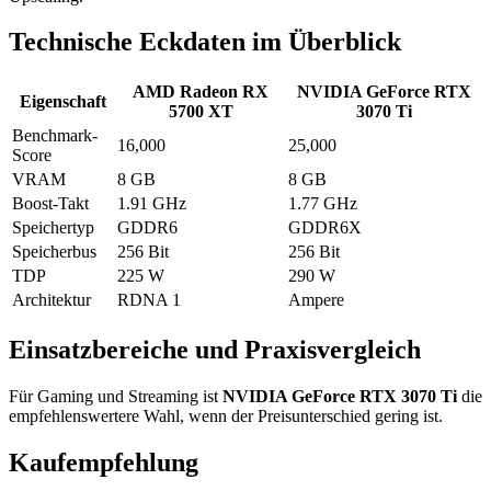
Technische Eckdaten im Überblick
AMD Radeon RX
NVIDIA GeForce RTX
Eigenschaft
5700 XT
3070 Ti
Benchmark-
16,000
25,000
Score
VRAM
8 GB
8 GB
Boost-Takt
1.91 GHz
1.77 GHz
Speichertyp
GDDR6
GDDR6X
Speicherbus
256 Bit
256 Bit
TDP
225 W
290 W
Architektur
RDNA 1
Ampere
Einsatzbereiche und Praxisvergleich
Für Gaming und Streaming ist
NVIDIA GeForce RTX 3070 Ti
die
empfehlenswertere Wahl, wenn der Preisunterschied gering ist.
Kaufempfehlung