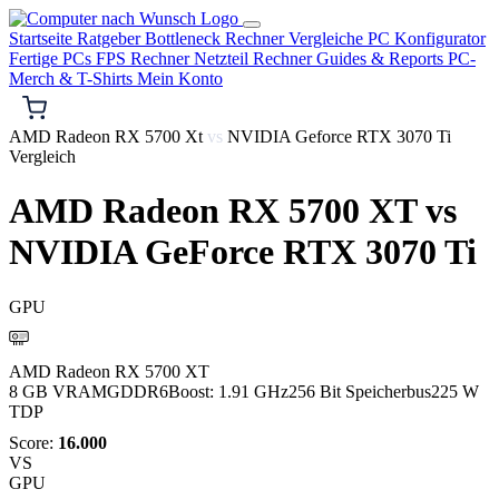
Startseite
Ratgeber
Bottleneck Rechner
Vergleiche
PC Konfigurator
Fertige PCs
FPS Rechner
Netzteil Rechner
Guides & Reports
PC-
Merch & T-Shirts
Mein Konto
AMD Radeon RX 5700 Xt
vs
NVIDIA Geforce RTX 3070 Ti
Vergleich
AMD Radeon RX 5700 XT
vs
NVIDIA GeForce RTX 3070 Ti
GPU
AMD
AMD Radeon RX 5700 XT
8 GB VRAM
GDDR6
Boost: 1.91 GHz
256 Bit Speicherbus
225 W
TDP
Score:
16.000
VS
GPU