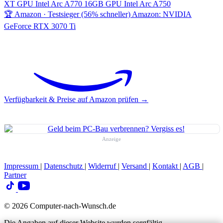
XT
GPU
Intel Arc A770 16GB
GPU
Intel Arc A750
🏆 Amazon · Testsieger (56% schneller)
Amazon: NVIDIA
GeForce RTX 3070 Ti
Verfügbarkeit & Preise auf Amazon prüfen →
Anzeige
Impressum
|
Datenschutz
|
Widerruf
|
Versand
|
Kontakt
|
AGB
|
Partner
© 2026 Computer-nach-Wunsch.de
Die Angaben auf dieser Website wurden sorgfältig