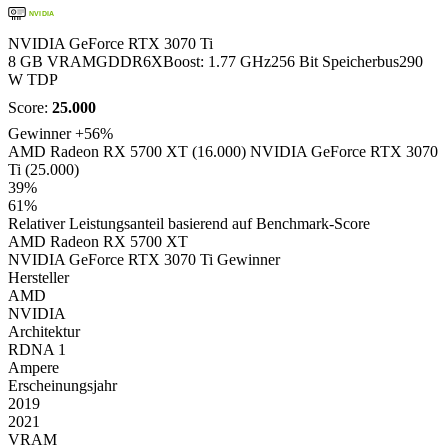
NVIDIA
NVIDIA GeForce RTX 3070 Ti
8 GB VRAM
GDDR6X
Boost: 1.77 GHz
256 Bit Speicherbus
290
W TDP
Score:
25.000
Gewinner
+56%
AMD Radeon RX 5700 XT (16.000)
NVIDIA GeForce RTX 3070
Ti (25.000)
39%
61%
Relativer Leistungsanteil basierend auf Benchmark-Score
AMD Radeon RX 5700 XT
NVIDIA GeForce RTX 3070 Ti
Gewinner
Hersteller
AMD
NVIDIA
Architektur
RDNA 1
Ampere
Erscheinungsjahr
2019
2021
VRAM