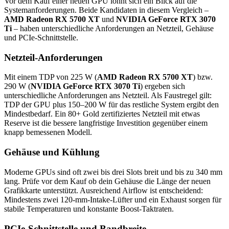
Vor dem Kauf einer neuen GPU lohnt sich ein Blick auf die
Systemanforderungen. Beide Kandidaten in diesem Vergleich –
AMD Radeon RX 5700 XT
und
NVIDIA GeForce RTX 3070
Ti
– haben unterschiedliche Anforderungen an Netzteil, Gehäuse
und PCIe-Schnittstelle.
Netzteil-Anforderungen
Mit einem TDP von 225 W (
AMD Radeon RX 5700 XT
) bzw.
290 W (
NVIDIA GeForce RTX 3070 Ti
) ergeben sich
unterschiedliche Anforderungen ans Netzteil. Als Faustregel gilt:
TDP der GPU plus 150–200 W für das restliche System ergibt den
Mindestbedarf. Ein 80+ Gold zertifiziertes Netzteil mit etwas
Reserve ist die bessere langfristige Investition gegenüber einem
knapp bemessenen Modell.
Gehäuse und Kühlung
Moderne GPUs sind oft zwei bis drei Slots breit und bis zu 340 mm
lang. Prüfe vor dem Kauf ob dein Gehäuse die Länge der neuen
Grafikkarte unterstützt. Ausreichend Airflow ist entscheidend:
Mindestens zwei 120-mm-Intake-Lüfter und ein Exhaust sorgen für
stabile Temperaturen und konstante Boost-Taktraten.
PCIe-Schnittstelle und Bandbreite