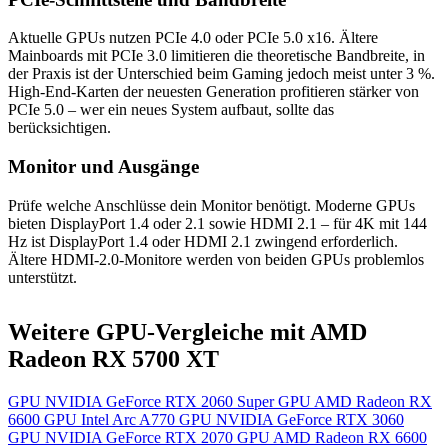
Aktuelle GPUs nutzen PCIe 4.0 oder PCIe 5.0 x16. Ältere
Mainboards mit PCIe 3.0 limitieren die theoretische Bandbreite, in
der Praxis ist der Unterschied beim Gaming jedoch meist unter 3 %.
High-End-Karten der neuesten Generation profitieren stärker von
PCIe 5.0 – wer ein neues System aufbaut, sollte das
berücksichtigen.
Monitor und Ausgänge
Prüfe welche Anschlüsse dein Monitor benötigt. Moderne GPUs
bieten DisplayPort 1.4 oder 2.1 sowie HDMI 2.1 – für 4K mit 144
Hz ist DisplayPort 1.4 oder HDMI 2.1 zwingend erforderlich.
Ältere HDMI-2.0-Monitore werden von beiden GPUs problemlos
unterstützt.
Weitere GPU-Vergleiche mit AMD
Radeon RX 5700 XT
GPU
NVIDIA GeForce RTX 2060 Super
GPU
AMD Radeon RX
6600
GPU
Intel Arc A770
GPU
NVIDIA GeForce RTX 3060
GPU
NVIDIA GeForce RTX 2070
GPU
AMD Radeon RX 6600