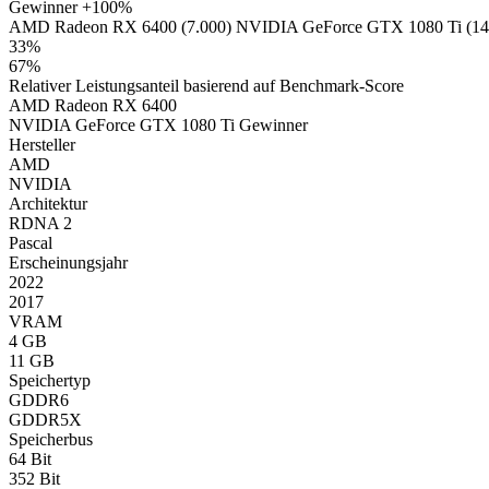
Gewinner
+100%
AMD Radeon RX 6400 (7.000)
NVIDIA GeForce GTX 1080 Ti (14
33%
67%
Relativer Leistungsanteil basierend auf Benchmark-Score
AMD Radeon RX 6400
NVIDIA GeForce GTX 1080 Ti
Gewinner
Hersteller
AMD
NVIDIA
Architektur
RDNA 2
Pascal
Erscheinungsjahr
2022
2017
VRAM
4 GB
11 GB
Speichertyp
GDDR6
GDDR5X
Speicherbus
64 Bit
352 Bit