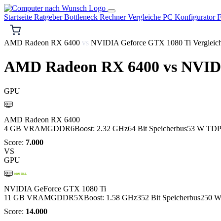
Startseite
Ratgeber
Bottleneck Rechner
Vergleiche
PC Konfigurator
F
AMD Radeon RX 6400
vs
NVIDIA Geforce GTX 1080 Ti Vergleic
AMD Radeon RX 6400
vs
NVIDI
GPU
AMD
AMD Radeon RX 6400
4 GB VRAM
GDDR6
Boost: 2.32 GHz
64 Bit Speicherbus
53 W TD
Score:
7.000
VS
GPU
NVIDIA
NVIDIA GeForce GTX 1080 Ti
11 GB VRAM
GDDR5X
Boost: 1.58 GHz
352 Bit Speicherbus
250 
Score:
14.000