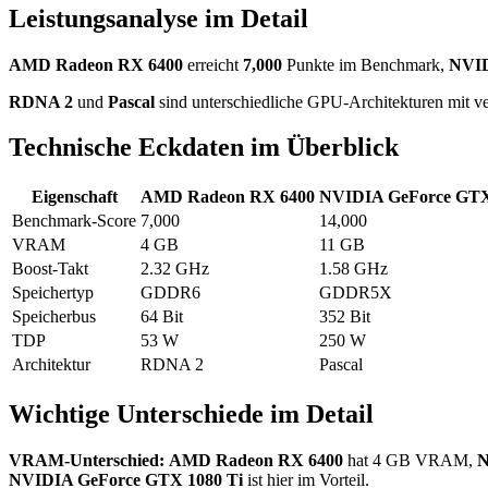
Leistungsanalyse im Detail
AMD Radeon RX 6400
erreicht
7,000
Punkte im Benchmark,
NVID
RDNA 2
und
Pascal
sind unterschiedliche GPU-Architekturen mit ve
Technische Eckdaten im Überblick
Eigenschaft
AMD Radeon RX 6400
NVIDIA GeForce GTX
Benchmark-Score
7,000
14,000
VRAM
4 GB
11 GB
Boost-Takt
2.32 GHz
1.58 GHz
Speichertyp
GDDR6
GDDR5X
Speicherbus
64 Bit
352 Bit
TDP
53 W
250 W
Architektur
RDNA 2
Pascal
Wichtige Unterschiede im Detail
VRAM-Unterschied:
AMD Radeon RX 6400
hat 4 GB VRAM,
N
NVIDIA GeForce GTX 1080 Ti
ist hier im Vorteil.