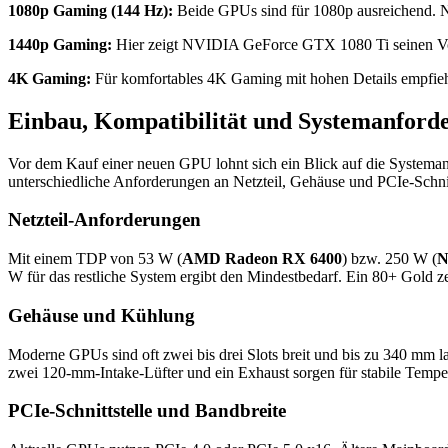
1080p Gaming (144 Hz):
Beide GPUs sind für 1080p ausreichend. 
1440p Gaming:
Hier zeigt NVIDIA GeForce GTX 1080 Ti seinen Vorteil
4K Gaming:
Für komfortables 4K Gaming mit hohen Details empfieh
Einbau, Kompatibilität und Systemanford
Vor dem Kauf einer neuen GPU lohnt sich ein Blick auf die Systema
unterschiedliche Anforderungen an Netzteil, Gehäuse und PCIe-Schnit
Netzteil-Anforderungen
Mit einem TDP von 53 W (
AMD Radeon RX 6400
) bzw. 250 W (
N
W für das restliche System ergibt den Mindestbedarf. Ein 80+ Gold zer
Gehäuse und Kühlung
Moderne GPUs sind oft zwei bis drei Slots breit und bis zu 340 mm l
zwei 120-mm-Intake-Lüfter und ein Exhaust sorgen für stabile Tempe
PCIe-Schnittstelle und Bandbreite