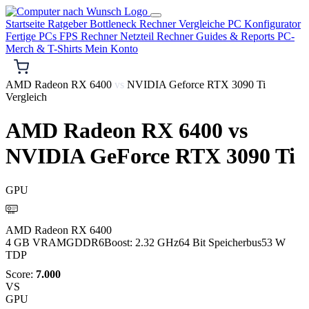
Startseite
Ratgeber
Bottleneck Rechner
Vergleiche
PC Konfigurator
Fertige PCs
FPS Rechner
Netzteil Rechner
Guides & Reports
PC-
Merch & T-Shirts
Mein Konto
AMD Radeon RX 6400
vs
NVIDIA Geforce RTX 3090 Ti
Vergleich
AMD Radeon RX 6400
vs
NVIDIA GeForce RTX 3090 Ti
GPU
AMD
AMD Radeon RX 6400
4 GB VRAM
GDDR6
Boost: 2.32 GHz
64 Bit Speicherbus
53 W
TDP
Score:
7.000
VS
GPU