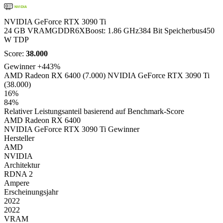
NVIDIA
NVIDIA GeForce RTX 3090 Ti
24 GB VRAM
GDDR6X
Boost: 1.86 GHz
384 Bit Speicherbus
450
W TDP
Score:
38.000
Gewinner
+443%
AMD Radeon RX 6400 (7.000)
NVIDIA GeForce RTX 3090 Ti
(38.000)
16%
84%
Relativer Leistungsanteil basierend auf Benchmark-Score
AMD Radeon RX 6400
NVIDIA GeForce RTX 3090 Ti
Gewinner
Hersteller
AMD
NVIDIA
Architektur
RDNA 2
Ampere
Erscheinungsjahr
2022
2022
VRAM