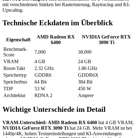
mit verschiedenen Stärken bei Rasterisierung, Raytracing und KI-
Upscaling.
Technische Eckdaten im Überblick
AMD Radeon RX
NVIDIA GeForce RTX
Eigenschaft
6400
3090 Ti
Benchmark-
7,000
38,000
Score
VRAM
4 GB
24 GB
Boost-Takt
2.32 GHz
1.86 GHz
Speichertyp
GDDR6
GDDR6X
Speicherbus
64 Bit
384 Bit
TDP
53 W
450 W
Architektur
RDNA 2
Ampere
Wichtige Unterschiede im Detail
VRAM-Unterschied:
AMD Radeon RX 6400
hat 4 GB VRAM,
NVIDIA GeForce RTX 3090 Ti
hat 24 GB. Mehr VRAM ist bei
1440p/4K, hohen Textureinstellungen und KI-Anwendungen