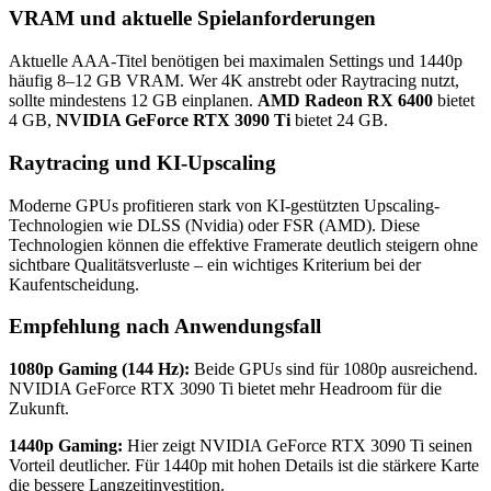
VRAM und aktuelle Spielanforderungen
Aktuelle AAA-Titel benötigen bei maximalen Settings und 1440p
häufig 8–12 GB VRAM. Wer 4K anstrebt oder Raytracing nutzt,
sollte mindestens 12 GB einplanen.
AMD Radeon RX 6400
bietet
4 GB,
NVIDIA GeForce RTX 3090 Ti
bietet 24 GB.
Raytracing und KI-Upscaling
Moderne GPUs profitieren stark von KI-gestützten Upscaling-
Technologien wie DLSS (Nvidia) oder FSR (AMD). Diese
Technologien können die effektive Framerate deutlich steigern ohne
sichtbare Qualitätsverluste – ein wichtiges Kriterium bei der
Kaufentscheidung.
Empfehlung nach Anwendungsfall
1080p Gaming (144 Hz):
Beide GPUs sind für 1080p ausreichend.
NVIDIA GeForce RTX 3090 Ti bietet mehr Headroom für die
Zukunft.
1440p Gaming:
Hier zeigt NVIDIA GeForce RTX 3090 Ti seinen
Vorteil deutlicher. Für 1440p mit hohen Details ist die stärkere Karte
die bessere Langzeitinvestition.