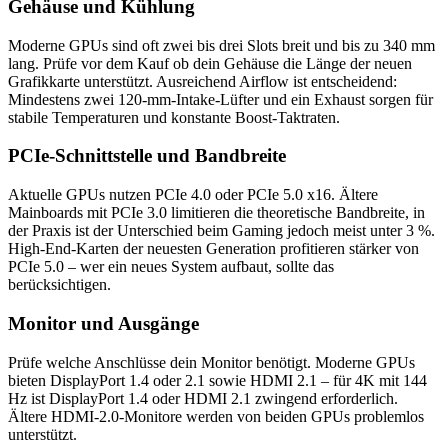
Gehäuse und Kühlung
Moderne GPUs sind oft zwei bis drei Slots breit und bis zu 340 mm
lang. Prüfe vor dem Kauf ob dein Gehäuse die Länge der neuen
Grafikkarte unterstützt. Ausreichend Airflow ist entscheidend:
Mindestens zwei 120-mm-Intake-Lüfter und ein Exhaust sorgen für
stabile Temperaturen und konstante Boost-Taktraten.
PCIe-Schnittstelle und Bandbreite
Aktuelle GPUs nutzen PCIe 4.0 oder PCIe 5.0 x16. Ältere
Mainboards mit PCIe 3.0 limitieren die theoretische Bandbreite, in
der Praxis ist der Unterschied beim Gaming jedoch meist unter 3 %.
High-End-Karten der neuesten Generation profitieren stärker von
PCIe 5.0 – wer ein neues System aufbaut, sollte das
berücksichtigen.
Monitor und Ausgänge
Prüfe welche Anschlüsse dein Monitor benötigt. Moderne GPUs
bieten DisplayPort 1.4 oder 2.1 sowie HDMI 2.1 – für 4K mit 144
Hz ist DisplayPort 1.4 oder HDMI 2.1 zwingend erforderlich.
Ältere HDMI-2.0-Monitore werden von beiden GPUs problemlos
unterstützt.