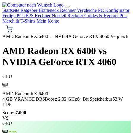
Startseite
Ratgeber
Bottleneck Rechner
Vergleiche
PC Konfigurator
Fertige PCs
FPS Rechner
Netzteil Rechner
Guides & Reports
PC-
Merch & T-Shirts
Mein Konto
AMD Radeon RX 6400
vs
NVIDIA Geforce RTX 4060 Vergleich
AMD Radeon RX 6400
vs
NVIDIA GeForce RTX 4060
GPU
AMD
AMD Radeon RX 6400
4 GB VRAM
GDDR6
Boost: 2.32 GHz
64 Bit Speicherbus
53 W
TDP
Score:
7.000
VS
GPU
NVIDIA