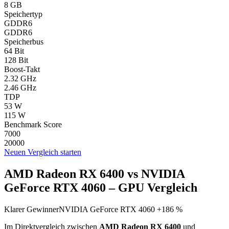
8 GB
Speichertyp
GDDR6
GDDR6
Speicherbus
64 Bit
128 Bit
Boost-Takt
2.32 GHz
2.46 GHz
TDP
53 W
115 W
Benchmark Score
7000
20000
Neuen Vergleich starten
AMD Radeon RX 6400 vs NVIDIA
GeForce RTX 4060 – GPU Vergleich
Klarer Gewinner
NVIDIA GeForce RTX 4060 +186 %
Im Direktvergleich zwischen
AMD Radeon RX 6400
und