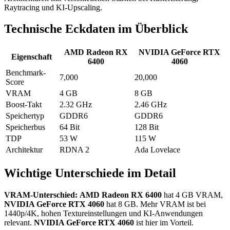
Raytracing und KI-Upscaling.
Technische Eckdaten im Überblick
AMD Radeon RX
NVIDIA GeForce RTX
Eigenschaft
6400
4060
Benchmark-
7,000
20,000
Score
VRAM
4 GB
8 GB
Boost-Takt
2.32 GHz
2.46 GHz
Speichertyp
GDDR6
GDDR6
Speicherbus
64 Bit
128 Bit
TDP
53 W
115 W
Architektur
RDNA 2
Ada Lovelace
Wichtige Unterschiede im Detail
VRAM-Unterschied:
AMD Radeon RX 6400
hat 4 GB VRAM,
NVIDIA GeForce RTX 4060
hat 8 GB. Mehr VRAM ist bei
1440p/4K, hohen Textureinstellungen und KI-Anwendungen
relevant.
NVIDIA GeForce RTX 4060
ist hier im Vorteil.