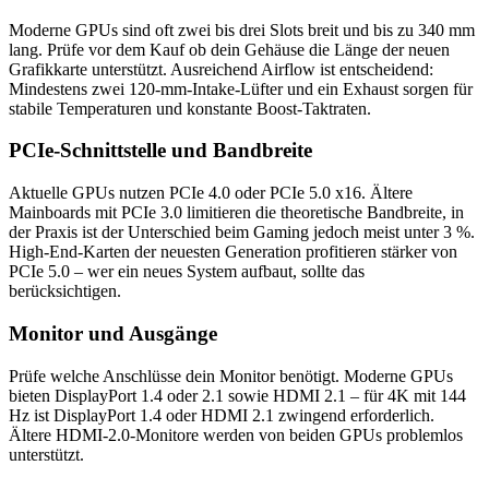
Moderne GPUs sind oft zwei bis drei Slots breit und bis zu 340 mm
lang. Prüfe vor dem Kauf ob dein Gehäuse die Länge der neuen
Grafikkarte unterstützt. Ausreichend Airflow ist entscheidend:
Mindestens zwei 120-mm-Intake-Lüfter und ein Exhaust sorgen für
stabile Temperaturen und konstante Boost-Taktraten.
PCIe-Schnittstelle und Bandbreite
Aktuelle GPUs nutzen PCIe 4.0 oder PCIe 5.0 x16. Ältere
Mainboards mit PCIe 3.0 limitieren die theoretische Bandbreite, in
der Praxis ist der Unterschied beim Gaming jedoch meist unter 3 %.
High-End-Karten der neuesten Generation profitieren stärker von
PCIe 5.0 – wer ein neues System aufbaut, sollte das
berücksichtigen.
Monitor und Ausgänge
Prüfe welche Anschlüsse dein Monitor benötigt. Moderne GPUs
bieten DisplayPort 1.4 oder 2.1 sowie HDMI 2.1 – für 4K mit 144
Hz ist DisplayPort 1.4 oder HDMI 2.1 zwingend erforderlich.
Ältere HDMI-2.0-Monitore werden von beiden GPUs problemlos
unterstützt.