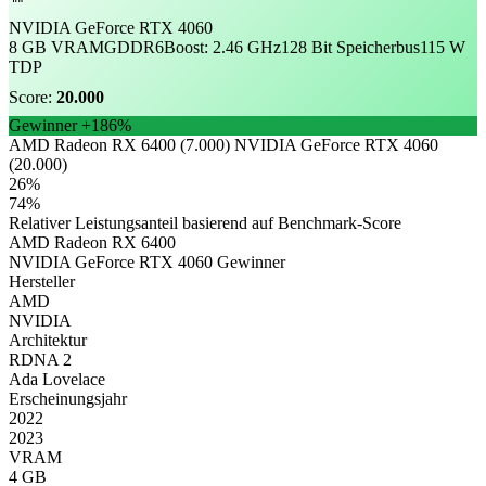
NVIDIA GeForce RTX 4060
8 GB VRAM
GDDR6
Boost: 2.46 GHz
128 Bit Speicherbus
115 W
TDP
Score:
20.000
Gewinner
+186%
AMD Radeon RX 6400 (7.000)
NVIDIA GeForce RTX 4060
(20.000)
26%
74%
Relativer Leistungsanteil basierend auf Benchmark-Score
AMD Radeon RX 6400
NVIDIA GeForce RTX 4060
Gewinner
Hersteller
AMD
NVIDIA
Architektur
RDNA 2
Ada Lovelace
Erscheinungsjahr
2022
2023
VRAM
4 GB