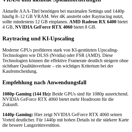
Aktuelle AAA-Titel benötigen bei maximalen Settings und 1440p
häufig 8–12 GB VRAM. Wer 4K anstrebt oder Raytracing nutzt,
sollte mindestens 12 GB einplanen.
AMD Radeon RX 6400
bietet
4 GB,
NVIDIA GeForce RTX 4060
bietet 8 GB.
Raytracing und KI-Upscaling
Moderne GPUs profitieren stark von KI-gestützten Upscaling-
Technologien wie DLSS (Nvidia) oder FSR (AMD). Diese
Technologien können die effektive Framerate deutlich steigern ohne
sichtbare Qualitätsverluste – ein wichtiges Kriterium bei der
Kaufentscheidung.
Empfehlung nach Anwendungsfall
1080p Gaming (144 Hz):
Beide GPUs sind für 1080p ausreichend.
NVIDIA GeForce RTX 4060 bietet mehr Headroom für die
Zukunft.
1440p Gaming:
Hier zeigt NVIDIA GeForce RTX 4060 seinen
Vorteil deutlicher. Für 1440p mit hohen Details ist die stärkere Karte
die bessere Langzeitinvestition.