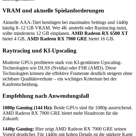
VRAM und aktuelle Spielanforderungen
Aktuelle AAA-Titel benötigen bei maximalen Settings und 1440p
häufig 8–12 GB VRAM. Wer 4K anstrebt oder Raytracing nutzt,
sollte mindestens 12 GB einplanen.
AMD Radeon RX 6500 XT
bietet 4 GB,
AMD Radeon RX 7900 GRE
bietet 16 GB.
Raytracing und KI-Upscaling
Moderne GPUs profitieren stark von KI-gestützten Upscaling-
Technologien wie DLSS (Nvidia) oder FSR (AMD). Diese
Technologien können die effektive Framerate deutlich steigern ohne
sichtbare Qualitätsverluste – ein wichtiges Kriterium bei der
Kaufentscheidung.
Empfehlung nach Anwendungsfall
1080p Gaming (144 Hz):
Beide GPUs sind für 1080p ausreichend.
AMD Radeon RX 7900 GRE bietet mehr Headroom für die
Zukunft.
1440p Gaming:
Hier zeigt AMD Radeon RX 7900 GRE seinen
Vorteil deutlicher. Für 1440p mit hohen Details ist die stärkere Karte