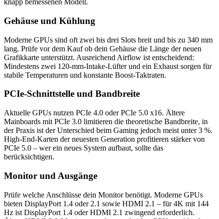
knapp bemessenen Modell.
Gehäuse und Kühlung
Moderne GPUs sind oft zwei bis drei Slots breit und bis zu 340 mm
lang. Prüfe vor dem Kauf ob dein Gehäuse die Länge der neuen
Grafikkarte unterstützt. Ausreichend Airflow ist entscheidend:
Mindestens zwei 120-mm-Intake-Lüfter und ein Exhaust sorgen für
stabile Temperaturen und konstante Boost-Taktraten.
PCIe-Schnittstelle und Bandbreite
Aktuelle GPUs nutzen PCIe 4.0 oder PCIe 5.0 x16. Ältere
Mainboards mit PCIe 3.0 limitieren die theoretische Bandbreite, in
der Praxis ist der Unterschied beim Gaming jedoch meist unter 3 %.
High-End-Karten der neuesten Generation profitieren stärker von
PCIe 5.0 – wer ein neues System aufbaut, sollte das
berücksichtigen.
Monitor und Ausgänge
Prüfe welche Anschlüsse dein Monitor benötigt. Moderne GPUs
bieten DisplayPort 1.4 oder 2.1 sowie HDMI 2.1 – für 4K mit 144
Hz ist DisplayPort 1.4 oder HDMI 2.1 zwingend erforderlich.