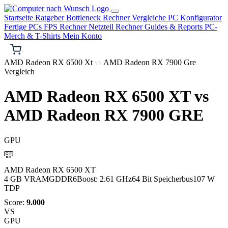
Startseite
Ratgeber
Bottleneck Rechner
Vergleiche
PC Konfigurator
Fertige PCs
FPS Rechner
Netzteil Rechner
Guides & Reports
PC-
Merch & T-Shirts
Mein Konto
AMD Radeon RX 6500 Xt
vs
AMD Radeon RX 7900 Gre
Vergleich
AMD Radeon RX 6500 XT
vs
AMD Radeon RX 7900 GRE
GPU
AMD
AMD Radeon RX 6500 XT
4 GB VRAM
GDDR6
Boost: 2.61 GHz
64 Bit Speicherbus
107 W
TDP
Score:
9.000
VS
GPU