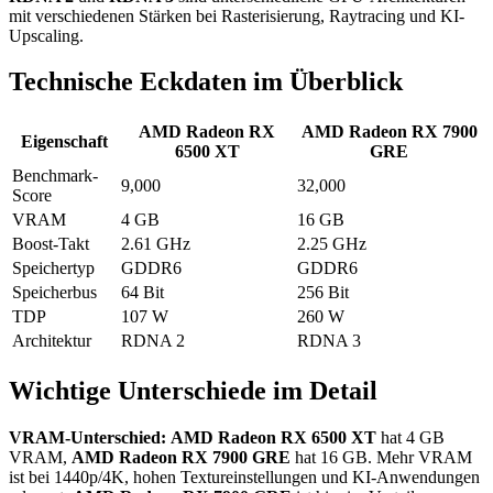
mit verschiedenen Stärken bei Rasterisierung, Raytracing und KI-
Upscaling.
Technische Eckdaten im Überblick
AMD Radeon RX
AMD Radeon RX 7900
Eigenschaft
6500 XT
GRE
Benchmark-
9,000
32,000
Score
VRAM
4 GB
16 GB
Boost-Takt
2.61 GHz
2.25 GHz
Speichertyp
GDDR6
GDDR6
Speicherbus
64 Bit
256 Bit
TDP
107 W
260 W
Architektur
RDNA 2
RDNA 3
Wichtige Unterschiede im Detail
VRAM-Unterschied:
AMD Radeon RX 6500 XT
hat 4 GB
VRAM,
AMD Radeon RX 7900 GRE
hat 16 GB. Mehr VRAM
ist bei 1440p/4K, hohen Textureinstellungen und KI-Anwendungen