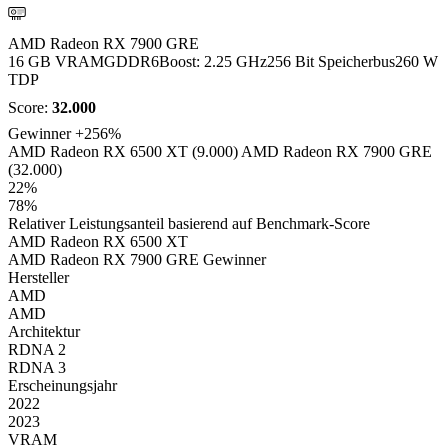
AMD
AMD Radeon RX 7900 GRE
16 GB VRAM
GDDR6
Boost: 2.25 GHz
256 Bit Speicherbus
260 W
TDP
Score:
32.000
Gewinner
+256%
AMD Radeon RX 6500 XT (9.000)
AMD Radeon RX 7900 GRE
(32.000)
22%
78%
Relativer Leistungsanteil basierend auf Benchmark-Score
AMD Radeon RX 6500 XT
AMD Radeon RX 7900 GRE
Gewinner
Hersteller
AMD
AMD
Architektur
RDNA 2
RDNA 3
Erscheinungsjahr
2022
2023
VRAM