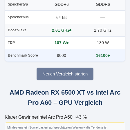
GDDR6
GDDR6
Speichertyp
—
64 Bit
Speicherbus
2.61 GHz
1.70 GHz
Boost-Takt
107 W
130 W
TDP
9000
16100
Benchmark Score
Neuen Vergleich starten
AMD Radeon RX 6500 XT vs Intel Arc
Pro A60 – GPU Vergleich
Klarer Gewinner
Intel Arc Pro A60 +43 %
Mindestens ein Score basiert auf geschätzten Werten – die Tendenz ist