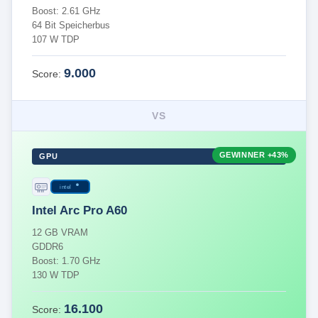
Boost: 2.61 GHz
64 Bit Speicherbus
107 W TDP
9.000
Score:
VS
GEWINNER
+43%
GPU
intel
Intel Arc Pro A60
12 GB VRAM
GDDR6
Boost: 1.70 GHz
130 W TDP
16.100
Score: