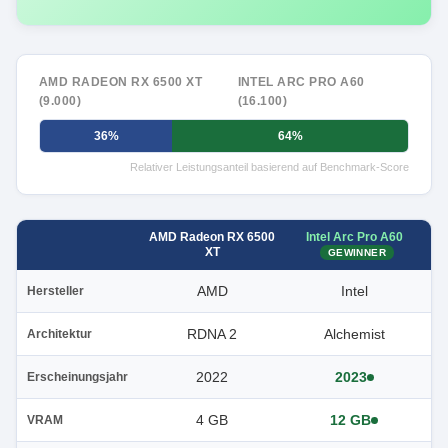
AMD RADEON RX 6500 XT
INTEL ARC PRO A60
(9.000)
(16.100)
36%
64%
Relativer Leistungsanteil basierend auf Benchmark-Score
Intel Arc Pro A60
AMD Radeon RX 6500
XT
GEWINNER
AMD
Intel
Hersteller
RDNA 2
Alchemist
Architektur
2022
2023
Erscheinungsjahr
4 GB
12 GB
VRAM