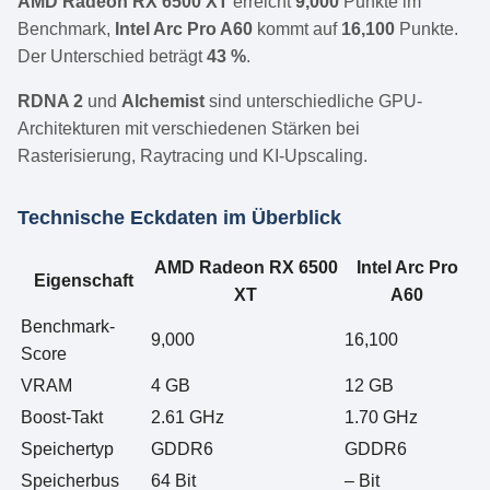
AMD Radeon RX 6500 XT
erreicht
9,000
Punkte im
Benchmark,
Intel Arc Pro A60
kommt auf
16,100
Punkte.
Der Unterschied beträgt
43 %
.
RDNA 2
und
Alchemist
sind unterschiedliche GPU-
Architekturen mit verschiedenen Stärken bei
Rasterisierung, Raytracing und KI-Upscaling.
Technische Eckdaten im Überblick
AMD Radeon RX 6500
Intel Arc Pro
Eigenschaft
XT
A60
Benchmark-
9,000
16,100
Score
VRAM
4 GB
12 GB
Boost-Takt
2.61 GHz
1.70 GHz
Speichertyp
GDDR6
GDDR6
Speicherbus
64 Bit
– Bit