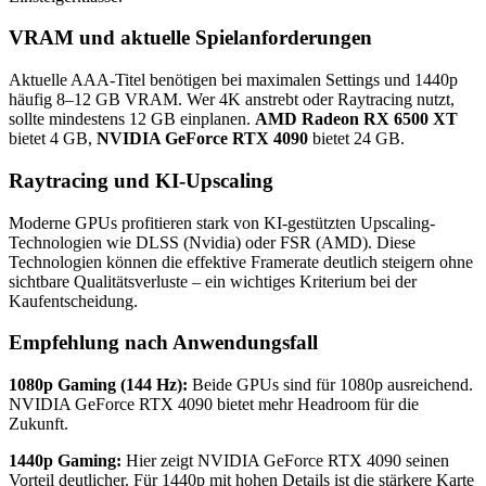
VRAM und aktuelle Spielanforderungen
Aktuelle AAA-Titel benötigen bei maximalen Settings und 1440p
häufig 8–12 GB VRAM. Wer 4K anstrebt oder Raytracing nutzt,
sollte mindestens 12 GB einplanen.
AMD Radeon RX 6500 XT
bietet 4 GB,
NVIDIA GeForce RTX 4090
bietet 24 GB.
Raytracing und KI-Upscaling
Moderne GPUs profitieren stark von KI-gestützten Upscaling-
Technologien wie DLSS (Nvidia) oder FSR (AMD). Diese
Technologien können die effektive Framerate deutlich steigern ohne
sichtbare Qualitätsverluste – ein wichtiges Kriterium bei der
Kaufentscheidung.
Empfehlung nach Anwendungsfall
1080p Gaming (144 Hz):
Beide GPUs sind für 1080p ausreichend.
NVIDIA GeForce RTX 4090 bietet mehr Headroom für die
Zukunft.
1440p Gaming:
Hier zeigt NVIDIA GeForce RTX 4090 seinen
Vorteil deutlicher. Für 1440p mit hohen Details ist die stärkere Karte