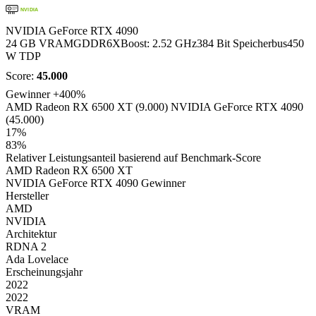
NVIDIA
NVIDIA GeForce RTX 4090
24 GB VRAM
GDDR6X
Boost: 2.52 GHz
384 Bit Speicherbus
450
W TDP
Score:
45.000
Gewinner
+400%
AMD Radeon RX 6500 XT (9.000)
NVIDIA GeForce RTX 4090
(45.000)
17%
83%
Relativer Leistungsanteil basierend auf Benchmark-Score
AMD Radeon RX 6500 XT
NVIDIA GeForce RTX 4090
Gewinner
Hersteller
AMD
NVIDIA
Architektur
RDNA 2
Ada Lovelace
Erscheinungsjahr
2022
2022
VRAM