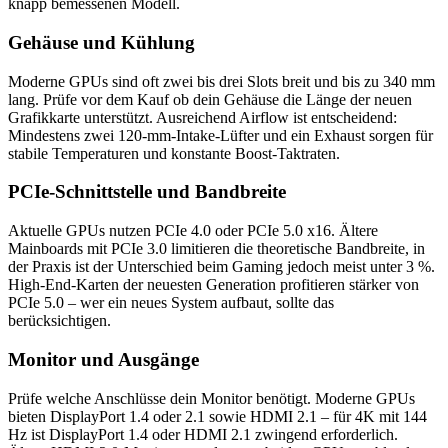
knapp bemessenen Modell.
Gehäuse und Kühlung
Moderne GPUs sind oft zwei bis drei Slots breit und bis zu 340 mm
lang. Prüfe vor dem Kauf ob dein Gehäuse die Länge der neuen
Grafikkarte unterstützt. Ausreichend Airflow ist entscheidend:
Mindestens zwei 120-mm-Intake-Lüfter und ein Exhaust sorgen für
stabile Temperaturen und konstante Boost-Taktraten.
PCIe-Schnittstelle und Bandbreite
Aktuelle GPUs nutzen PCIe 4.0 oder PCIe 5.0 x16. Ältere
Mainboards mit PCIe 3.0 limitieren die theoretische Bandbreite, in
der Praxis ist der Unterschied beim Gaming jedoch meist unter 3 %.
High-End-Karten der neuesten Generation profitieren stärker von
PCIe 5.0 – wer ein neues System aufbaut, sollte das
berücksichtigen.
Monitor und Ausgänge
Prüfe welche Anschlüsse dein Monitor benötigt. Moderne GPUs
bieten DisplayPort 1.4 oder 2.1 sowie HDMI 2.1 – für 4K mit 144
Hz ist DisplayPort 1.4 oder HDMI 2.1 zwingend erforderlich.