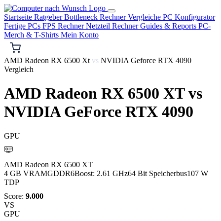
Startseite
Ratgeber
Bottleneck Rechner
Vergleiche
PC Konfigurator
Fertige PCs
FPS Rechner
Netzteil Rechner
Guides & Reports
PC-
Merch & T-Shirts
Mein Konto
AMD Radeon RX 6500 Xt
vs
NVIDIA Geforce RTX 4090
Vergleich
AMD Radeon RX 6500 XT
vs
NVIDIA GeForce RTX 4090
GPU
AMD
AMD Radeon RX 6500 XT
4 GB VRAM
GDDR6
Boost: 2.61 GHz
64 Bit Speicherbus
107 W
TDP
Score:
9.000
VS
GPU