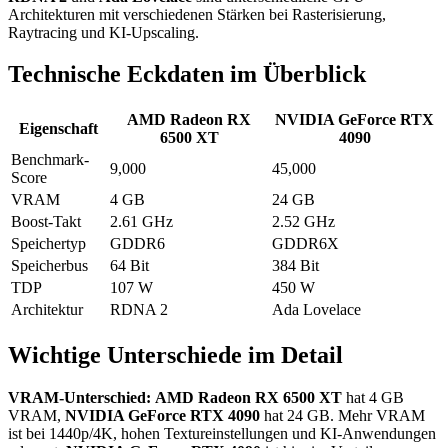
Architekturen mit verschiedenen Stärken bei Rasterisierung,
Raytracing und KI-Upscaling.
Technische Eckdaten im Überblick
AMD Radeon RX
NVIDIA GeForce RTX
Eigenschaft
6500 XT
4090
Benchmark-
9,000
45,000
Score
VRAM
4 GB
24 GB
Boost-Takt
2.61 GHz
2.52 GHz
Speichertyp
GDDR6
GDDR6X
Speicherbus
64 Bit
384 Bit
TDP
107 W
450 W
Architektur
RDNA 2
Ada Lovelace
Wichtige Unterschiede im Detail
VRAM-Unterschied:
AMD Radeon RX 6500 XT
hat 4 GB
VRAM,
NVIDIA GeForce RTX 4090
hat 24 GB. Mehr VRAM
ist bei 1440p/4K, hohen Textureinstellungen und KI-Anwendungen