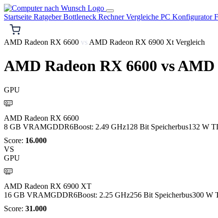
Startseite
Ratgeber
Bottleneck Rechner
Vergleiche
PC Konfigurator
F
AMD Radeon RX 6600
vs
AMD Radeon RX 6900 Xt Vergleich
AMD Radeon RX 6600
vs
AMD R
GPU
AMD
AMD Radeon RX 6600
8 GB VRAM
GDDR6
Boost: 2.49 GHz
128 Bit Speicherbus
132 W T
Score:
16.000
VS
GPU
AMD
AMD Radeon RX 6900 XT
16 GB VRAM
GDDR6
Boost: 2.25 GHz
256 Bit Speicherbus
300 W 
Score:
31.000