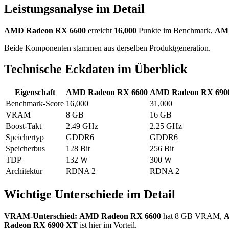
Leistungsanalyse im Detail
AMD Radeon RX 6600
erreicht
16,000
Punkte im Benchmark,
AMD
Beide Komponenten stammen aus derselben Produktgeneration.
Technische Eckdaten im Überblick
Eigenschaft
AMD Radeon RX 6600
AMD Radeon RX 690
Benchmark-Score
16,000
31,000
VRAM
8 GB
16 GB
Boost-Takt
2.49 GHz
2.25 GHz
Speichertyp
GDDR6
GDDR6
Speicherbus
128 Bit
256 Bit
TDP
132 W
300 W
Architektur
RDNA 2
RDNA 2
Wichtige Unterschiede im Detail
VRAM-Unterschied:
AMD Radeon RX 6600
hat 8 GB VRAM,
A
Radeon RX 6900 XT
ist hier im Vorteil.