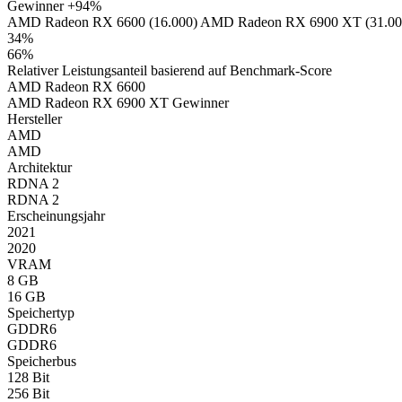
Gewinner
+94%
AMD Radeon RX 6600 (16.000)
AMD Radeon RX 6900 XT (31.00
34%
66%
Relativer Leistungsanteil basierend auf Benchmark-Score
AMD Radeon RX 6600
AMD Radeon RX 6900 XT
Gewinner
Hersteller
AMD
AMD
Architektur
RDNA 2
RDNA 2
Erscheinungsjahr
2021
2020
VRAM
8 GB
16 GB
Speichertyp
GDDR6
GDDR6
Speicherbus
128 Bit
256 Bit