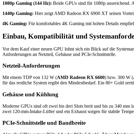
1080p Gaming (144 Hz):
Beide GPUs sind für 1080p ausreichend.
1440p Gaming:
Hier zeigt AMD Radeon RX 6900 XT seinen Vorteil deu
4K Gaming:
Für komfortables 4K Gaming mit hohen Details empfieh
Einbau, Kompatibilität und Systemanford
Vor dem Kauf einer neuen GPU lohnt sich ein Blick auf die Systema
Anforderungen an Netzteil, Gehäuse und PCIe-Schnittstelle.
Netzteil-Anforderungen
Mit einem TDP von 132 W (
AMD Radeon RX 6600
) bzw. 300 W (
für das restliche System ergibt den Mindestbedarf. Ein 80+ Gold zerti
Gehäuse und Kühlung
Moderne GPUs sind oft zwei bis drei Slots breit und bis zu 340 mm l
zwei 120-mm-Intake-Lüfter und ein Exhaust sorgen für stabile Tempe
PCIe-Schnittstelle und Bandbreite