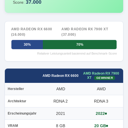
37.000
Score:
AMD RADEON RX 6600
AMD RADEON RX 7900 XT
(16.000)
(37.000)
30%
70%
Relativer Leistungsanteil basierend auf Benchmark-Score
AMD Radeon RX 7900
AMD Radeon RX 6600
XT
GEWINNER
AMD
AMD
Hersteller
RDNA 2
RDNA 3
Architektur
2021
2022
Erscheinungsjahr
8 GB
20 GB
VRAM