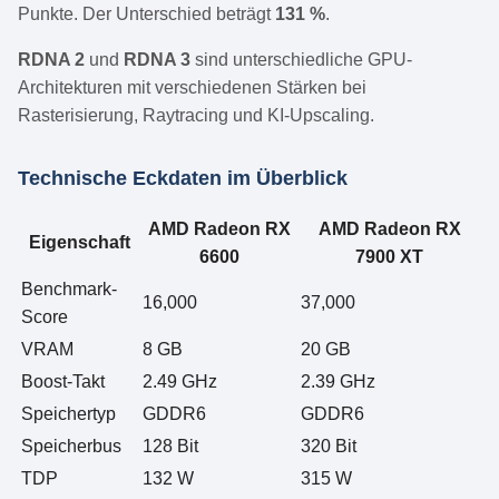
Punkte. Der Unterschied beträgt
131 %
.
RDNA 2
und
RDNA 3
sind unterschiedliche GPU-
Architekturen mit verschiedenen Stärken bei
Rasterisierung, Raytracing und KI-Upscaling.
Technische Eckdaten im Überblick
AMD Radeon RX
AMD Radeon RX
Eigenschaft
6600
7900 XT
Benchmark-
16,000
37,000
Score
VRAM
8 GB
20 GB
Boost-Takt
2.49 GHz
2.39 GHz
Speichertyp
GDDR6
GDDR6
Speicherbus
128 Bit
320 Bit
TDP
132 W
315 W