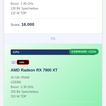
Boost: 2.49 GHz
128 Bit Speicherbus
132 W TDP
16.000
Score:
VS
GEWINNER
+131%
GPU
AMD
AMD Radeon RX 7900 XT
20 GB VRAM
GDDR6
Boost: 2.39 GHz
320 Bit Speicherbus
315 W TDP