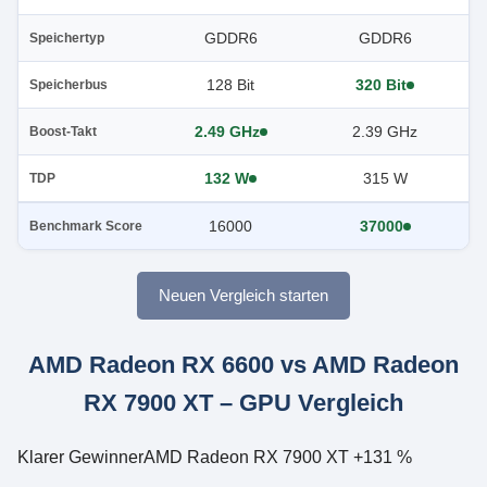
GDDR6
GDDR6
Speichertyp
128 Bit
320 Bit
Speicherbus
2.49 GHz
2.39 GHz
Boost-Takt
132 W
315 W
TDP
16000
37000
Benchmark Score
Neuen Vergleich starten
AMD Radeon RX 6600 vs AMD Radeon
RX 7900 XT – GPU Vergleich
Klarer Gewinner
AMD Radeon RX 7900 XT +131 %