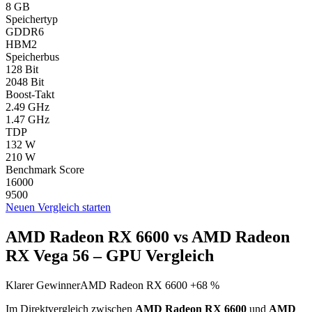
8 GB
Speichertyp
GDDR6
HBM2
Speicherbus
128 Bit
2048 Bit
Boost-Takt
2.49 GHz
1.47 GHz
TDP
132 W
210 W
Benchmark Score
16000
9500
Neuen Vergleich starten
AMD Radeon RX 6600 vs AMD Radeon
RX Vega 56 – GPU Vergleich
Klarer Gewinner
AMD Radeon RX 6600 +68 %
Im Direktvergleich zwischen
AMD Radeon RX 6600
und
AMD