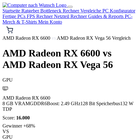
Startseite
Ratgeber
Bottleneck Rechner
Vergleiche
PC Konfigurator
Fertige PCs
FPS Rechner
Netzteil Rechner
Guides & Reports
PC-
Merch & T-Shirts
Mein Konto
AMD Radeon RX 6600
vs
AMD Radeon RX Vega 56 Vergleich
AMD Radeon RX 6600
vs
AMD Radeon RX Vega 56
GPU
AMD
AMD Radeon RX 6600
8 GB VRAM
GDDR6
Boost: 2.49 GHz
128 Bit Speicherbus
132 W
TDP
Score:
16.000
Gewinner
+68%
VS
GPU