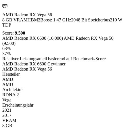
AMD
AMD Radeon RX Vega 56
8 GB VRAM
HBM2
Boost: 1.47 GHz
2048 Bit Speicherbus
210 W
TDP
Score:
9.500
AMD Radeon RX 6600 (16.000)
AMD Radeon RX Vega 56
(9.500)
63%
37%
Relativer Leistungsanteil basierend auf Benchmark-Score
AMD Radeon RX 6600
Gewinner
AMD Radeon RX Vega 56
Hersteller
AMD
AMD
Architektur
RDNA 2
Vega
Erscheinungsjahr
2021
2017
VRAM
8 GB