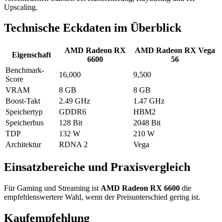
Upscaling.
Technische Eckdaten im Überblick
AMD Radeon RX
AMD Radeon RX Vega
Eigenschaft
6600
56
Benchmark-
16,000
9,500
Score
VRAM
8 GB
8 GB
Boost-Takt
2.49 GHz
1.47 GHz
Speichertyp
GDDR6
HBM2
Speicherbus
128 Bit
2048 Bit
TDP
132 W
210 W
Architektur
RDNA 2
Vega
Einsatzbereiche und Praxisvergleich
Für Gaming und Streaming ist
AMD Radeon RX 6600
die
empfehlenswertere Wahl, wenn der Preisunterschied gering ist.
Kaufempfehlung