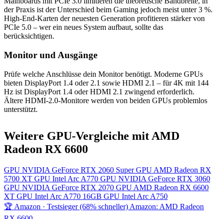
Mainboards mit PCIe 3.0 limitieren die theoretische Bandbreite, in
der Praxis ist der Unterschied beim Gaming jedoch meist unter 3 %.
High-End-Karten der neuesten Generation profitieren stärker von
PCIe 5.0 – wer ein neues System aufbaut, sollte das
berücksichtigen.
Monitor und Ausgänge
Prüfe welche Anschlüsse dein Monitor benötigt. Moderne GPUs
bieten DisplayPort 1.4 oder 2.1 sowie HDMI 2.1 – für 4K mit 144
Hz ist DisplayPort 1.4 oder HDMI 2.1 zwingend erforderlich.
Ältere HDMI-2.0-Monitore werden von beiden GPUs problemlos
unterstützt.
Weitere GPU-Vergleiche mit AMD
Radeon RX 6600
GPU
NVIDIA GeForce RTX 2060 Super
GPU
AMD Radeon RX
5700 XT
GPU
Intel Arc A770
GPU
NVIDIA GeForce RTX 3060
GPU
NVIDIA GeForce RTX 2070
GPU
AMD Radeon RX 6600
XT
GPU
Intel Arc A770 16GB
GPU
Intel Arc A750
🏆 Amazon · Testsieger (68% schneller)
Amazon: AMD Radeon
RX 6600