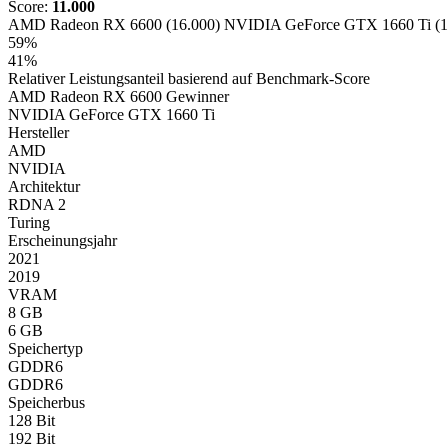
Score:
11.000
AMD Radeon RX 6600 (16.000)
NVIDIA GeForce GTX 1660 Ti (1
59%
41%
Relativer Leistungsanteil basierend auf Benchmark-Score
AMD Radeon RX 6600
Gewinner
NVIDIA GeForce GTX 1660 Ti
Hersteller
AMD
NVIDIA
Architektur
RDNA 2
Turing
Erscheinungsjahr
2021
2019
VRAM
8 GB
6 GB
Speichertyp
GDDR6
GDDR6
Speicherbus
128 Bit
192 Bit