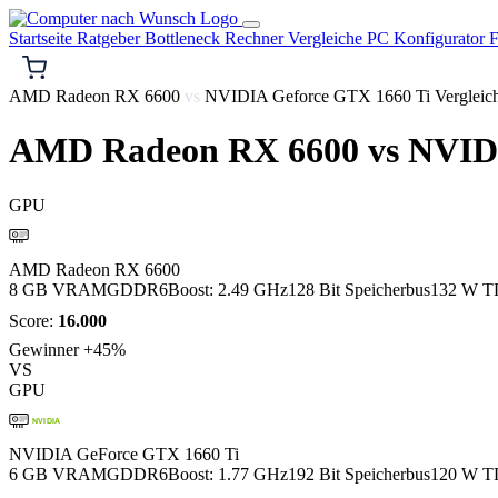
Startseite
Ratgeber
Bottleneck Rechner
Vergleiche
PC Konfigurator
F
AMD Radeon RX 6600
vs
NVIDIA Geforce GTX 1660 Ti Vergleic
AMD Radeon RX 6600
vs
NVIDI
GPU
AMD
AMD Radeon RX 6600
8 GB VRAM
GDDR6
Boost: 2.49 GHz
128 Bit Speicherbus
132 W T
Score:
16.000
Gewinner
+45%
VS
GPU
NVIDIA
NVIDIA GeForce GTX 1660 Ti
6 GB VRAM
GDDR6
Boost: 1.77 GHz
192 Bit Speicherbus
120 W T