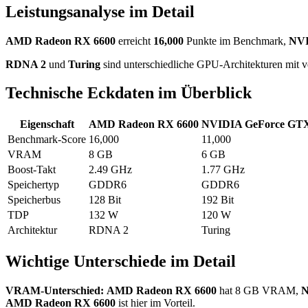
Leistungsanalyse im Detail
AMD Radeon RX 6600
erreicht
16,000
Punkte im Benchmark,
NVI
RDNA 2
und
Turing
sind unterschiedliche GPU-Architekturen mit v
Technische Eckdaten im Überblick
Eigenschaft
AMD Radeon RX 6600
NVIDIA GeForce GTX
Benchmark-Score
16,000
11,000
VRAM
8 GB
6 GB
Boost-Takt
2.49 GHz
1.77 GHz
Speichertyp
GDDR6
GDDR6
Speicherbus
128 Bit
192 Bit
TDP
132 W
120 W
Architektur
RDNA 2
Turing
Wichtige Unterschiede im Detail
VRAM-Unterschied:
AMD Radeon RX 6600
hat 8 GB VRAM,
N
AMD Radeon RX 6600
ist hier im Vorteil.