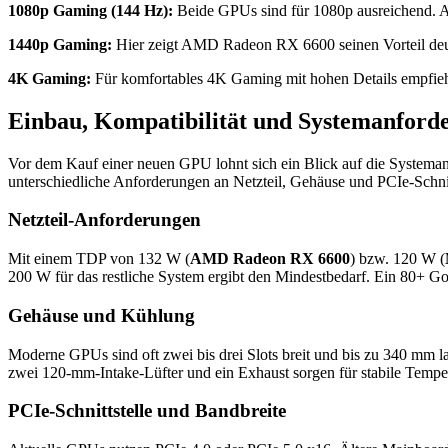
1080p Gaming (144 Hz):
Beide GPUs sind für 1080p ausreichend. 
1440p Gaming:
Hier zeigt AMD Radeon RX 6600 seinen Vorteil deutlic
4K Gaming:
Für komfortables 4K Gaming mit hohen Details empfieh
Einbau, Kompatibilität und Systemanford
Vor dem Kauf einer neuen GPU lohnt sich ein Blick auf die Systema
unterschiedliche Anforderungen an Netzteil, Gehäuse und PCIe-Schnit
Netzteil-Anforderungen
Mit einem TDP von 132 W (
AMD Radeon RX 6600
) bzw. 120 W (
200 W für das restliche System ergibt den Mindestbedarf. Ein 80+ Gold
Gehäuse und Kühlung
Moderne GPUs sind oft zwei bis drei Slots breit und bis zu 340 mm l
zwei 120-mm-Intake-Lüfter und ein Exhaust sorgen für stabile Tempe
PCIe-Schnittstelle und Bandbreite