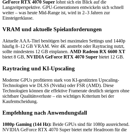
GeForce RTX 4070 Super
lohnt sich ein Blick auf die
Langzeitperspektive. GPU-Generationen entwickeln sich schnell
weiter – was heute Mid-Range ist, wird in 2–3 Jahren zur
Einsteigerklasse.
VRAM und aktuelle Spielanforderungen
Aktuelle AAA-Titel benötigen bei maximalen Settings und 1440p
häufig 8–12 GB VRAM. Wer 4K anstrebt oder Raytracing nutzt,
sollte mindestens 12 GB einplanen.
AMD Radeon RX 6600 XT
bietet 8 GB,
NVIDIA GeForce RTX 4070 Super
bietet 12 GB.
Raytracing und KI-Upscaling
Moderne GPUs profitieren stark von KI-gestützten Upscaling-
Technologien wie DLSS (Nvidia) oder FSR (AMD). Diese
Technologien können die effektive Framerate deutlich steigern ohne
sichtbare Qualitätsverluste – ein wichtiges Kriterium bei der
Kaufentscheidung.
Empfehlung nach Anwendungsfall
1080p Gaming (144 Hz):
Beide GPUs sind für 1080p ausreichend.
NVIDIA GeForce RTX 4070 Super bietet mehr Headroom für die