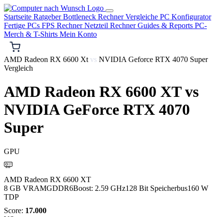
Startseite
Ratgeber
Bottleneck Rechner
Vergleiche
PC Konfigurator
Fertige PCs
FPS Rechner
Netzteil Rechner
Guides & Reports
PC-
Merch & T-Shirts
Mein Konto
AMD Radeon RX 6600 Xt
vs
NVIDIA Geforce RTX 4070 Super
Vergleich
AMD Radeon RX 6600 XT
vs
NVIDIA GeForce RTX 4070
Super
GPU
AMD
AMD Radeon RX 6600 XT
8 GB VRAM
GDDR6
Boost: 2.59 GHz
128 Bit Speicherbus
160 W
TDP
Score:
17.000