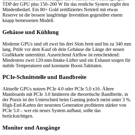
TDP der GPU plus 150–200 W für das restliche System ergibt den
Mindestbedarf. Ein 80+ Gold zertifiziertes Netzteil mit etwas
Reserve ist die bessere langfristige Investition gegenüber einem
knapp bemessenen Modell.
Gehäuse und Kühlung
Moderne GPUs sind oft zwei bis drei Slots breit und bis zu 340 mm
lang. Prüfe vor dem Kauf ob dein Gehäuse die Länge der neuen
Grafikkarte unterstützt. Ausreichend Airflow ist entscheidend:
Mindestens zwei 120-mm-Intake-Lüfter und ein Exhaust sorgen für
stabile Temperaturen und konstante Boost-Taktraten.
PCIe-Schnittstelle und Bandbreite
Aktuelle GPUs nutzen PCIe 4.0 oder PCIe 5.0 x16. Ältere
Mainboards mit PCIe 3.0 limitieren die theoretische Bandbreite, in
der Praxis ist der Unterschied beim Gaming jedoch meist unter 3 %.
High-End-Karten der neuesten Generation profitieren stärker von
PCIe 5.0 – wer ein neues System aufbaut, sollte das
berücksichtigen.
Monitor und Ausgänge