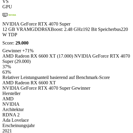
VS
GPU
NVIDIA
NVIDIA GeForce RTX 4070 Super
12 GB VRAM
GDDR6X
Boost: 2.48 GHz
192 Bit Speicherbus
220
W TDP
Score:
29.000
Gewinner
+71%
AMD Radeon RX 6600 XT (17.000)
NVIDIA GeForce RTX 4070
Super (29.000)
37%
63%
Relativer Leistungsanteil basierend auf Benchmark-Score
AMD Radeon RX 6600 XT
NVIDIA GeForce RTX 4070 Super
Gewinner
Hersteller
AMD
NVIDIA
Architektur
RDNA 2
Ada Lovelace
Erscheinungsjahr
2021