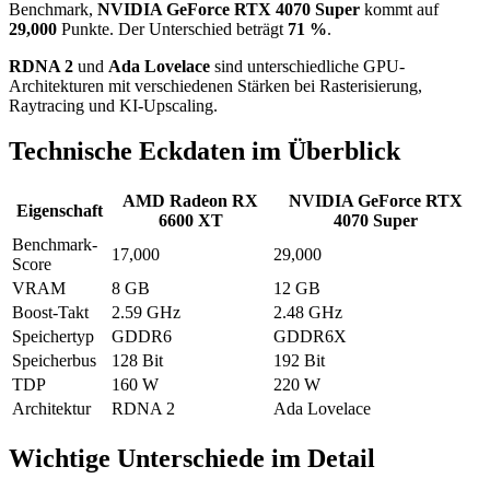
Benchmark,
NVIDIA GeForce RTX 4070 Super
kommt auf
29,000
Punkte. Der Unterschied beträgt
71 %
.
RDNA 2
und
Ada Lovelace
sind unterschiedliche GPU-
Architekturen mit verschiedenen Stärken bei Rasterisierung,
Raytracing und KI-Upscaling.
Technische Eckdaten im Überblick
AMD Radeon RX
NVIDIA GeForce RTX
Eigenschaft
6600 XT
4070 Super
Benchmark-
17,000
29,000
Score
VRAM
8 GB
12 GB
Boost-Takt
2.59 GHz
2.48 GHz
Speichertyp
GDDR6
GDDR6X
Speicherbus
128 Bit
192 Bit
TDP
160 W
220 W
Architektur
RDNA 2
Ada Lovelace
Wichtige Unterschiede im Detail