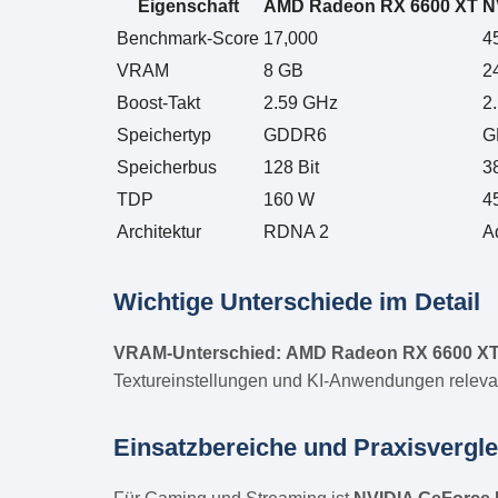
Eigenschaft
AMD Radeon RX 6600 XT
N
Benchmark-Score
17,000
4
VRAM
8 GB
2
Boost-Takt
2.59 GHz
2
Speichertyp
GDDR6
G
Speicherbus
128 Bit
3
TDP
160 W
4
Architektur
RDNA 2
A
Wichtige Unterschiede im Detail
VRAM-Unterschied:
AMD Radeon RX 6600 X
Textureinstellungen und KI-Anwendungen releva
Einsatzbereiche und Praxisvergle