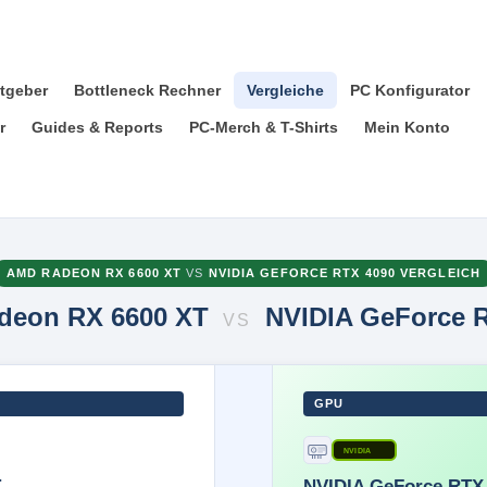
tgeber
Bottleneck Rechner
Vergleiche
PC Konfigurator
r
Guides & Reports
PC-Merch & T-Shirts
Mein Konto
AMD RADEON RX 6600 XT
VS
NVIDIA GEFORCE RTX 4090 VERGLEICH
deon RX 6600 XT
NVIDIA GeForce 
VS
GPU
NVIDIA
T
NVIDIA GeForce RTX