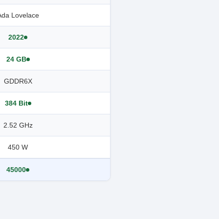
Ada Lovelace
2022
24 GB
GDDR6X
384 Bit
2.52 GHz
450 W
45000