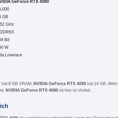
VIDIA GeForce RTX 4090
5,000
4 GB
.52 GHz
DDR6X
84 Bit
50 W
da Lovelace
T
hat 8 GB VRAM,
NVIDIA GeForce RTX 4090
hat 24 GB. Mehr
nt.
NVIDIA GeForce RTX 4090
ist hier im Vorteil.
ich