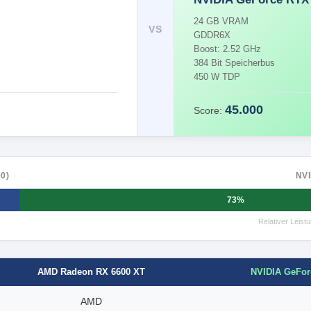
24 GB VRAM
VS
GDDR6X
Boost: 2.52 GHz
384 Bit Speicherbus
450 W TDP
45.000
Score:
0)
NVI
73%
Relativer Leis
NVIDIA GeFor
AMD Radeon RX 6600 XT
AMD