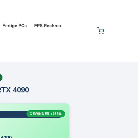
Fertige PCs
FPS Rechner
RTX 4090
GEWINNER
+165%
 4090