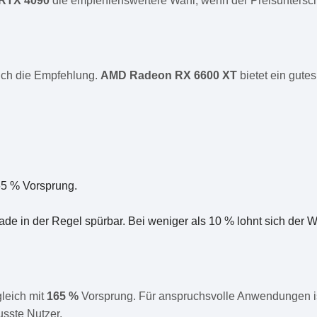
 RTX 4090
die empfehlenswertere Wahl, wenn der Preisunterschi
eich die Empfehlung.
AMD Radeon RX 6600 XT
bietet ein gute
65 % Vorsprung.
ade in der Regel spürbar. Bei weniger als 10 % lohnt sich der
leich mit
165 %
Vorsprung. Für anspruchsvolle Anwendungen is
usste Nutzer.