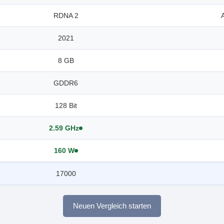
RDNA 2
2021
8 GB
GDDR6
128 Bit
2.59 GHz
160 W
17000
Neuen Vergleich starten