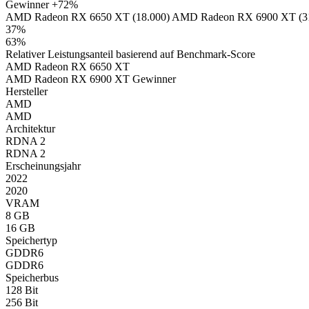
Gewinner
+72%
AMD Radeon RX 6650 XT (18.000)
AMD Radeon RX 6900 XT (31
37%
63%
Relativer Leistungsanteil basierend auf Benchmark-Score
AMD Radeon RX 6650 XT
AMD Radeon RX 6900 XT
Gewinner
Hersteller
AMD
AMD
Architektur
RDNA 2
RDNA 2
Erscheinungsjahr
2022
2020
VRAM
8 GB
16 GB
Speichertyp
GDDR6
GDDR6
Speicherbus
128 Bit
256 Bit