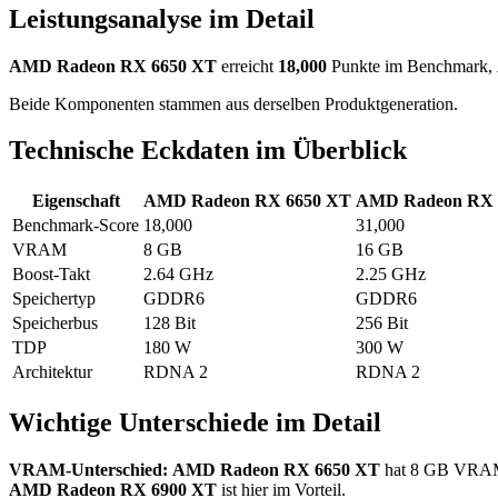
Leistungsanalyse im Detail
AMD Radeon RX 6650 XT
erreicht
18,000
Punkte im Benchmark,
Beide Komponenten stammen aus derselben Produktgeneration.
Technische Eckdaten im Überblick
Eigenschaft
AMD Radeon RX 6650 XT
AMD Radeon RX 
Benchmark-Score
18,000
31,000
VRAM
8 GB
16 GB
Boost-Takt
2.64 GHz
2.25 GHz
Speichertyp
GDDR6
GDDR6
Speicherbus
128 Bit
256 Bit
TDP
180 W
300 W
Architektur
RDNA 2
RDNA 2
Wichtige Unterschiede im Detail
VRAM-Unterschied:
AMD Radeon RX 6650 XT
hat 8 GB VRA
AMD Radeon RX 6900 XT
ist hier im Vorteil.