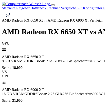
Startseite
Ratgeber
Bottleneck Rechner
Vergleiche
PC Konfigurator
F
AMD Radeon RX 6650 Xt
vs
AMD Radeon RX 6900 Xt Vergleich
AMD Radeon RX 6650 XT
vs
AM
GPU
AMD
AMD Radeon RX 6650 XT
8 GB VRAM
GDDR6
Boost: 2.64 GHz
128 Bit Speicherbus
180 W T
Score:
18.000
VS
GPU
AMD
AMD Radeon RX 6900 XT
16 GB VRAM
GDDR6
Boost: 2.25 GHz
256 Bit Speicherbus
300 W 
Score:
31.000