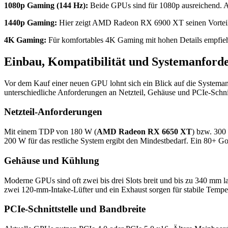
1080p Gaming (144 Hz):
Beide GPUs sind für 1080p ausreichend.
1440p Gaming:
Hier zeigt AMD Radeon RX 6900 XT seinen Vorteil deu
4K Gaming:
Für komfortables 4K Gaming mit hohen Details empfieh
Einbau, Kompatibilität und Systemanford
Vor dem Kauf einer neuen GPU lohnt sich ein Blick auf die Systema
unterschiedliche Anforderungen an Netzteil, Gehäuse und PCIe-Schnit
Netzteil-Anforderungen
Mit einem TDP von 180 W (
AMD Radeon RX 6650 XT
) bzw. 300
200 W für das restliche System ergibt den Mindestbedarf. Ein 80+ Gold
Gehäuse und Kühlung
Moderne GPUs sind oft zwei bis drei Slots breit und bis zu 340 mm l
zwei 120-mm-Intake-Lüfter und ein Exhaust sorgen für stabile Tempe
PCIe-Schnittstelle und Bandbreite