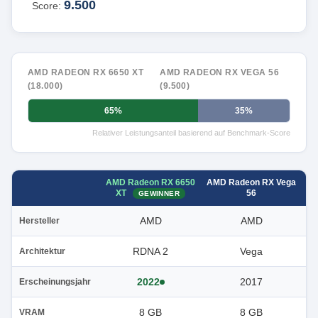
9.500
Score:
AMD RADEON RX 6650 XT
AMD RADEON RX VEGA 56
(18.000)
(9.500)
65%
35%
Relativer Leistungsanteil basierend auf Benchmark-Score
AMD Radeon RX 6650
AMD Radeon RX Vega
XT
56
GEWINNER
AMD
AMD
Hersteller
RDNA 2
Vega
Architektur
2022
2017
Erscheinungsjahr
8 GB
8 GB
VRAM