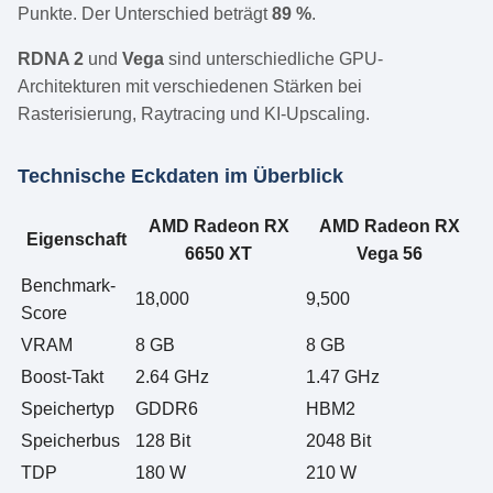
Punkte. Der Unterschied beträgt
89 %
.
RDNA 2
und
Vega
sind unterschiedliche GPU-
Architekturen mit verschiedenen Stärken bei
Rasterisierung, Raytracing und KI-Upscaling.
Technische Eckdaten im Überblick
AMD Radeon RX
AMD Radeon RX
Eigenschaft
6650 XT
Vega 56
Benchmark-
18,000
9,500
Score
VRAM
8 GB
8 GB
Boost-Takt
2.64 GHz
1.47 GHz
Speichertyp
GDDR6
HBM2
Speicherbus
128 Bit
2048 Bit
TDP
180 W
210 W