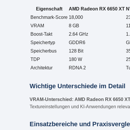
Eigenschaft
AMD Radeon RX 6650 XT
N
Benchmark-Score
18,000
2
VRAM
8 GB
1
Boost-Takt
2.64 GHz
1
Speichertyp
GDDR6
G
Speicherbus
128 Bit
3
TDP
180 W
2
Architektur
RDNA 2
T
Wichtige Unterschiede im Detail
VRAM-Unterschied:
AMD Radeon RX 6650 X
Textureinstellungen und KI-Anwendungen releva
Einsatzbereiche und Praxisvergle