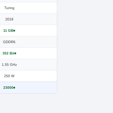
Turing
2018
11 GB
GDDR6
352 Bit
1.55 GHz
250 W
23000