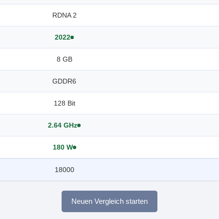
RDNA 2
2022
8 GB
GDDR6
128 Bit
2.64 GHz
180 W
18000
Neuen Vergleich starten