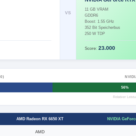
11 GB VRAM
VS
GDDR6
Boost: 1.55 GHz
352 Bit Speicherbus
250 W TDP
23.000
Score:
0)
NVIDI
56%
Relativer Leis
NVIDIA GeForc
AMD Radeon RX 6650 XT
AMD