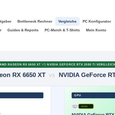
tgeber
Bottleneck Rechner
Vergleiche
PC Konfigurator
r
Guides & Reports
PC-Merch & T-Shirts
Mein Konto
AMD RADEON RX 6650 XT
VS
NVIDIA GEFORCE RTX 2080 TI VERGLEIC
eon RX 6650 XT
NVIDIA GeForce RT
VS
GPU
NVIDIA
T
NVIDIA GeForce RTX 