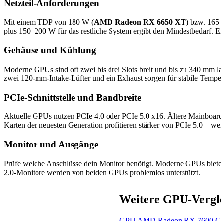
Netzteil-Anforderungen
Mit einem TDP von 180 W (
AMD Radeon RX 6650 XT
) bzw. 165
plus 150–200 W für das restliche System ergibt den Mindestbedarf. Ei
Gehäuse und Kühlung
Moderne GPUs sind oft zwei bis drei Slots breit und bis zu 340 mm l
zwei 120-mm-Intake-Lüfter und ein Exhaust sorgen für stabile Tempe
PCIe-Schnittstelle und Bandbreite
Aktuelle GPUs nutzen PCIe 4.0 oder PCIe 5.0 x16. Ältere Mainboards 
Karten der neuesten Generation profitieren stärker von PCIe 5.0 – wer
Monitor und Ausgänge
Prüfe welche Anschlüsse dein Monitor benötigt. Moderne GPUs biete
2.0-Monitore werden von beiden GPUs problemlos unterstützt.
Weitere GPU-Vergl
GPU
AMD Radeon RX 7600
G