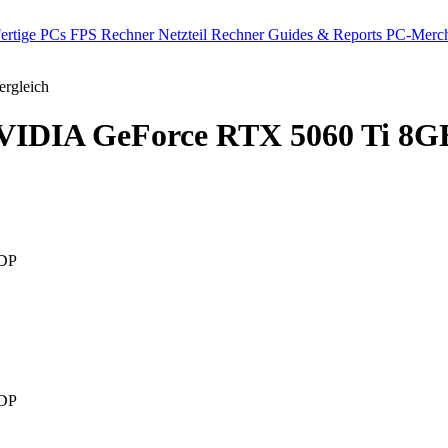
ertige PCs
FPS Rechner
Netzteil Rechner
Guides & Reports
PC-Merch
rgleich
IDIA GeForce RTX 5060 Ti 8G
DP
DP