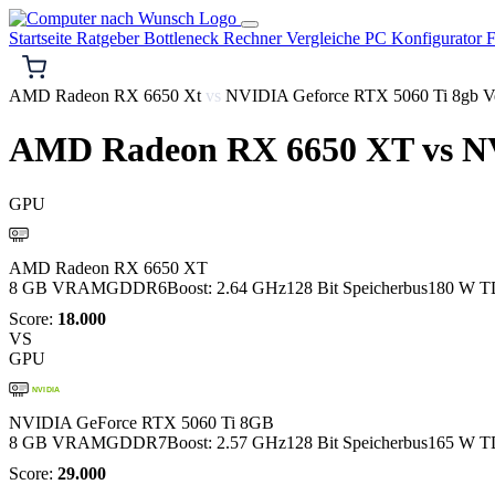
Startseite
Ratgeber
Bottleneck Rechner
Vergleiche
PC Konfigurator
F
AMD Radeon RX 6650 Xt
vs
NVIDIA Geforce RTX 5060 Ti 8gb Ve
AMD Radeon RX 6650 XT
vs
NV
GPU
AMD
AMD Radeon RX 6650 XT
8 GB VRAM
GDDR6
Boost: 2.64 GHz
128 Bit Speicherbus
180 W T
Score:
18.000
VS
GPU
NVIDIA
NVIDIA GeForce RTX 5060 Ti 8GB
8 GB VRAM
GDDR7
Boost: 2.57 GHz
128 Bit Speicherbus
165 W T
Score:
29.000