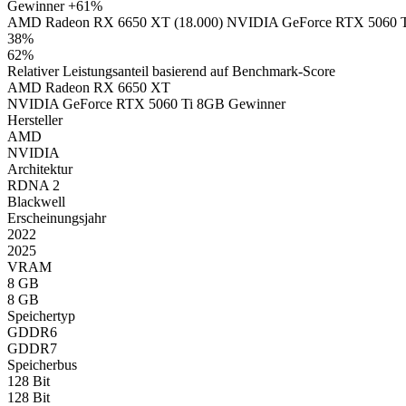
Gewinner
+61%
AMD Radeon RX 6650 XT (18.000)
NVIDIA GeForce RTX 5060 T
38%
62%
Relativer Leistungsanteil basierend auf Benchmark-Score
AMD Radeon RX 6650 XT
NVIDIA GeForce RTX 5060 Ti 8GB
Gewinner
Hersteller
AMD
NVIDIA
Architektur
RDNA 2
Blackwell
Erscheinungsjahr
2022
2025
VRAM
8 GB
8 GB
Speichertyp
GDDR6
GDDR7
Speicherbus
128 Bit
128 Bit