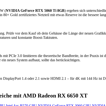
 W (
NVIDIA GeForce RTX 5060 Ti 8GB
) ergeben sich unterschiedl
n 80+ Gold zertifiziertes Netzteil mit etwas Reserve ist die bessere la
ang. Prüfe vor dem Kauf ob dein Gehäuse die Länge der neuen Grafikkar
raturen und konstante Boost-Taktraten.
mit PCIe 3.0 limitieren die theoretische Bandbreite, in der Praxis is
 ein neues System aufbaut, sollte das berücksichtigen.
n DisplayPort 1.4 oder 2.1 sowie HDMI 2.1 – für 4K mit 144 Hz ist 
eiche mit AMD Radeon RX 6650 XT
PU
Intel Arc B570
GPU
NVIDIA GeForce RTX 3060
GPU
NVIDIA 