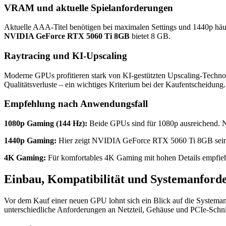
VRAM und aktuelle Spielanforderungen
Aktuelle AAA-Titel benötigen bei maximalen Settings und 1440p hä
NVIDIA GeForce RTX 5060 Ti 8GB
bietet 8 GB.
Raytracing und KI-Upscaling
Moderne GPUs profitieren stark von KI-gestützten Upscaling-Techno
Qualitätsverluste – ein wichtiges Kriterium bei der Kaufentscheidung.
Empfehlung nach Anwendungsfall
1080p Gaming (144 Hz):
Beide GPUs sind für 1080p ausreichend.
1440p Gaming:
Hier zeigt NVIDIA GeForce RTX 5060 Ti 8GB seinen Vo
4K Gaming:
Für komfortables 4K Gaming mit hohen Details empfieh
Einbau, Kompatibilität und Systemanford
Vor dem Kauf einer neuen GPU lohnt sich ein Blick auf die Systema
unterschiedliche Anforderungen an Netzteil, Gehäuse und PCIe-Schnit