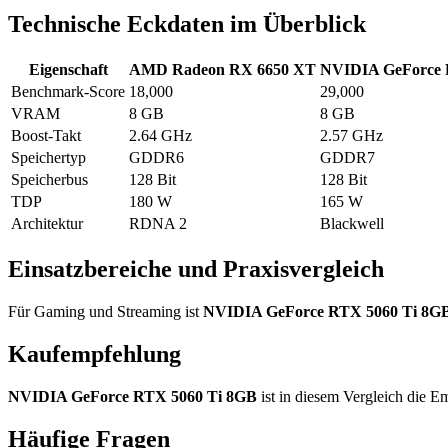
Technische Eckdaten im Überblick
Eigenschaft
AMD Radeon RX 6650 XT
NVIDIA GeForce 
Benchmark-Score
18,000
29,000
VRAM
8 GB
8 GB
Boost-Takt
2.64 GHz
2.57 GHz
Speichertyp
GDDR6
GDDR7
Speicherbus
128 Bit
128 Bit
TDP
180 W
165 W
Architektur
RDNA 2
Blackwell
Einsatzbereiche und Praxisvergleich
Für Gaming und Streaming ist
NVIDIA GeForce RTX 5060 Ti 8G
Kaufempfehlung
NVIDIA GeForce RTX 5060 Ti 8GB
ist in diesem Vergleich die 
Häufige Fragen