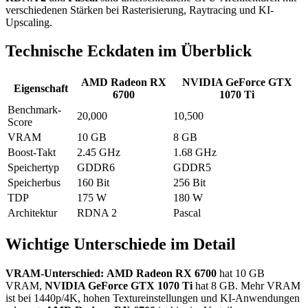
verschiedenen Stärken bei Rasterisierung, Raytracing und KI-
Upscaling.
Technische Eckdaten im Überblick
AMD Radeon RX
NVIDIA GeForce GTX
Eigenschaft
6700
1070 Ti
Benchmark-
20,000
10,500
Score
VRAM
10 GB
8 GB
Boost-Takt
2.45 GHz
1.68 GHz
Speichertyp
GDDR6
GDDR5
Speicherbus
160 Bit
256 Bit
TDP
175 W
180 W
Architektur
RDNA 2
Pascal
Wichtige Unterschiede im Detail
VRAM-Unterschied:
AMD Radeon RX 6700
hat 10 GB
VRAM,
NVIDIA GeForce GTX 1070 Ti
hat 8 GB. Mehr VRAM
ist bei 1440p/4K, hohen Textureinstellungen und KI-Anwendungen