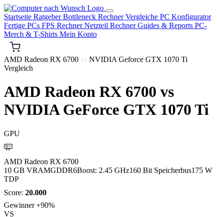
Startseite
Ratgeber
Bottleneck Rechner
Vergleiche
PC Konfigurator
Fertige PCs
FPS Rechner
Netzteil Rechner
Guides & Reports
PC-
Merch & T-Shirts
Mein Konto
AMD Radeon RX 6700
vs
NVIDIA Geforce GTX 1070 Ti
Vergleich
AMD Radeon RX 6700
vs
NVIDIA GeForce GTX 1070 Ti
GPU
AMD
AMD Radeon RX 6700
10 GB VRAM
GDDR6
Boost: 2.45 GHz
160 Bit Speicherbus
175 W
TDP
Score:
20.000
Gewinner
+90%
VS