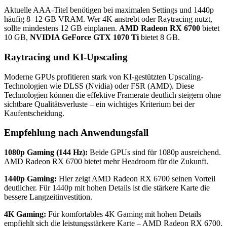
Aktuelle AAA-Titel benötigen bei maximalen Settings und 1440p
häufig 8–12 GB VRAM. Wer 4K anstrebt oder Raytracing nutzt,
sollte mindestens 12 GB einplanen.
AMD Radeon RX 6700
bietet
10 GB,
NVIDIA GeForce GTX 1070 Ti
bietet 8 GB.
Raytracing und KI-Upscaling
Moderne GPUs profitieren stark von KI-gestützten Upscaling-
Technologien wie DLSS (Nvidia) oder FSR (AMD). Diese
Technologien können die effektive Framerate deutlich steigern ohne
sichtbare Qualitätsverluste – ein wichtiges Kriterium bei der
Kaufentscheidung.
Empfehlung nach Anwendungsfall
1080p Gaming (144 Hz):
Beide GPUs sind für 1080p ausreichend.
AMD Radeon RX 6700 bietet mehr Headroom für die Zukunft.
1440p Gaming:
Hier zeigt AMD Radeon RX 6700 seinen Vorteil
deutlicher. Für 1440p mit hohen Details ist die stärkere Karte die
bessere Langzeitinvestition.
4K Gaming:
Für komfortables 4K Gaming mit hohen Details
empfiehlt sich die leistungsstärkere Karte – AMD Radeon RX 6700.