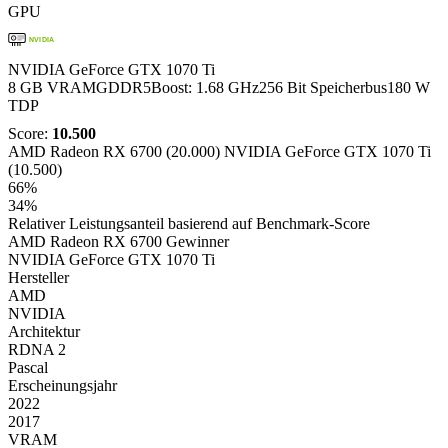
GPU
NVIDIA
NVIDIA GeForce GTX 1070 Ti
8 GB VRAM
GDDR5
Boost: 1.68 GHz
256 Bit Speicherbus
180 W
TDP
Score:
10.500
AMD Radeon RX 6700 (20.000)
NVIDIA GeForce GTX 1070 Ti
(10.500)
66%
34%
Relativer Leistungsanteil basierend auf Benchmark-Score
AMD Radeon RX 6700
Gewinner
NVIDIA GeForce GTX 1070 Ti
Hersteller
AMD
NVIDIA
Architektur
RDNA 2
Pascal
Erscheinungsjahr
2022
2017
VRAM