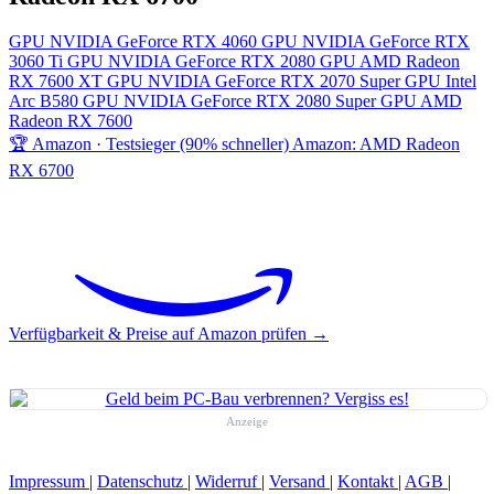
GPU
NVIDIA GeForce RTX 4060
GPU
NVIDIA GeForce RTX
3060 Ti
GPU
NVIDIA GeForce RTX 2080
GPU
AMD Radeon
RX 7600 XT
GPU
NVIDIA GeForce RTX 2070 Super
GPU
Intel
Arc B580
GPU
NVIDIA GeForce RTX 2080 Super
GPU
AMD
Radeon RX 7600
🏆 Amazon · Testsieger (90% schneller)
Amazon: AMD Radeon
RX 6700
Verfügbarkeit & Preise auf Amazon prüfen →
Anzeige
Impressum
|
Datenschutz
|
Widerruf
|
Versand
|
Kontakt
|
AGB
|