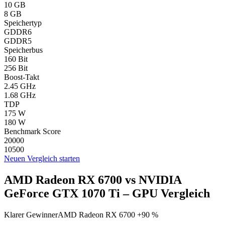
10 GB
8 GB
Speichertyp
GDDR6
GDDR5
Speicherbus
160 Bit
256 Bit
Boost-Takt
2.45 GHz
1.68 GHz
TDP
175 W
180 W
Benchmark Score
20000
10500
Neuen Vergleich starten
AMD Radeon RX 6700 vs NVIDIA
GeForce GTX 1070 Ti – GPU Vergleich
Klarer Gewinner
AMD Radeon RX 6700 +90 %