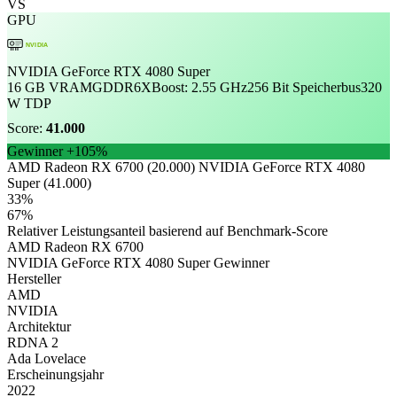
VS
GPU
NVIDIA
NVIDIA GeForce RTX 4080 Super
16 GB VRAM
GDDR6X
Boost: 2.55 GHz
256 Bit Speicherbus
320
W TDP
Score:
41.000
Gewinner
+105%
AMD Radeon RX 6700 (20.000)
NVIDIA GeForce RTX 4080
Super (41.000)
33%
67%
Relativer Leistungsanteil basierend auf Benchmark-Score
AMD Radeon RX 6700
NVIDIA GeForce RTX 4080 Super
Gewinner
Hersteller
AMD
NVIDIA
Architektur
RDNA 2
Ada Lovelace
Erscheinungsjahr
2022