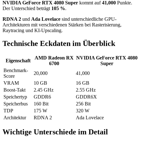
NVIDIA GeForce RTX 4080 Super
kommt auf
41,000
Punkte.
Der Unterschied beträgt
105 %
.
RDNA 2
und
Ada Lovelace
sind unterschiedliche GPU-
Architekturen mit verschiedenen Stärken bei Rasterisierung,
Raytracing und KI-Upscaling.
Technische Eckdaten im Überblick
AMD Radeon RX
NVIDIA GeForce RTX 4080
Eigenschaft
6700
Super
Benchmark-
20,000
41,000
Score
VRAM
10 GB
16 GB
Boost-Takt
2.45 GHz
2.55 GHz
Speichertyp
GDDR6
GDDR6X
Speicherbus
160 Bit
256 Bit
TDP
175 W
320 W
Architektur
RDNA 2
Ada Lovelace
Wichtige Unterschiede im Detail