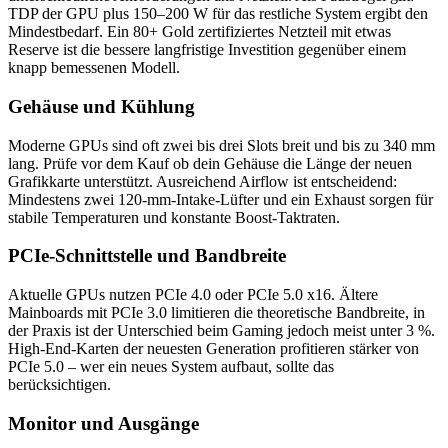
TDP der GPU plus 150–200 W für das restliche System ergibt den
Mindestbedarf. Ein 80+ Gold zertifiziertes Netzteil mit etwas
Reserve ist die bessere langfristige Investition gegenüber einem
knapp bemessenen Modell.
Gehäuse und Kühlung
Moderne GPUs sind oft zwei bis drei Slots breit und bis zu 340 mm
lang. Prüfe vor dem Kauf ob dein Gehäuse die Länge der neuen
Grafikkarte unterstützt. Ausreichend Airflow ist entscheidend:
Mindestens zwei 120-mm-Intake-Lüfter und ein Exhaust sorgen für
stabile Temperaturen und konstante Boost-Taktraten.
PCIe-Schnittstelle und Bandbreite
Aktuelle GPUs nutzen PCIe 4.0 oder PCIe 5.0 x16. Ältere
Mainboards mit PCIe 3.0 limitieren die theoretische Bandbreite, in
der Praxis ist der Unterschied beim Gaming jedoch meist unter 3 %.
High-End-Karten der neuesten Generation profitieren stärker von
PCIe 5.0 – wer ein neues System aufbaut, sollte das
berücksichtigen.
Monitor und Ausgänge