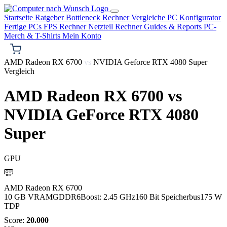
Startseite
Ratgeber
Bottleneck Rechner
Vergleiche
PC Konfigurator
Fertige PCs
FPS Rechner
Netzteil Rechner
Guides & Reports
PC-
Merch & T-Shirts
Mein Konto
AMD Radeon RX 6700
vs
NVIDIA Geforce RTX 4080 Super
Vergleich
AMD Radeon RX 6700
vs
NVIDIA GeForce RTX 4080
Super
GPU
AMD
AMD Radeon RX 6700
10 GB VRAM
GDDR6
Boost: 2.45 GHz
160 Bit Speicherbus
175 W
TDP
Score:
20.000