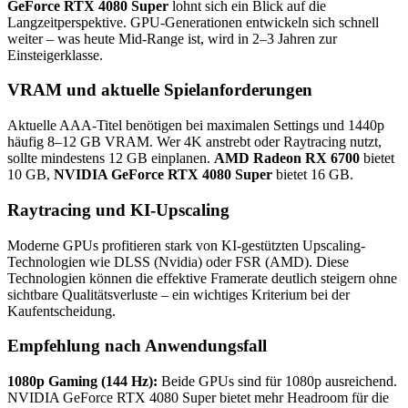
GeForce RTX 4080 Super
lohnt sich ein Blick auf die
Langzeitperspektive. GPU-Generationen entwickeln sich schnell
weiter – was heute Mid-Range ist, wird in 2–3 Jahren zur
Einsteigerklasse.
VRAM und aktuelle Spielanforderungen
Aktuelle AAA-Titel benötigen bei maximalen Settings und 1440p
häufig 8–12 GB VRAM. Wer 4K anstrebt oder Raytracing nutzt,
sollte mindestens 12 GB einplanen.
AMD Radeon RX 6700
bietet
10 GB,
NVIDIA GeForce RTX 4080 Super
bietet 16 GB.
Raytracing und KI-Upscaling
Moderne GPUs profitieren stark von KI-gestützten Upscaling-
Technologien wie DLSS (Nvidia) oder FSR (AMD). Diese
Technologien können die effektive Framerate deutlich steigern ohne
sichtbare Qualitätsverluste – ein wichtiges Kriterium bei der
Kaufentscheidung.
Empfehlung nach Anwendungsfall
1080p Gaming (144 Hz):
Beide GPUs sind für 1080p ausreichend.
NVIDIA GeForce RTX 4080 Super bietet mehr Headroom für die