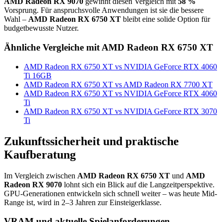
AMD Radeon RX 9070
gewinnt diesen Vergleich mit
58 %
Vorsprung. Für anspruchsvolle Anwendungen ist sie die bessere
Wahl –
AMD Radeon RX 6750 XT
bleibt eine solide Option für
budgetbewusste Nutzer.
Ähnliche Vergleiche mit AMD Radeon RX 6750 XT
AMD Radeon RX 6750 XT vs NVIDIA GeForce RTX 4060
Ti 16GB
AMD Radeon RX 6750 XT vs AMD Radeon RX 7700 XT
AMD Radeon RX 6750 XT vs NVIDIA GeForce RTX 4060
Ti
AMD Radeon RX 6750 XT vs NVIDIA GeForce RTX 3070
Ti
Zukunftssicherheit und praktische
Kaufberatung
Im Vergleich zwischen
AMD Radeon RX 6750 XT
und
AMD
Radeon RX 9070
lohnt sich ein Blick auf die Langzeitperspektive.
GPU-Generationen entwickeln sich schnell weiter – was heute Mid-
Range ist, wird in 2–3 Jahren zur Einsteigerklasse.
VRAM und aktuelle Spielanforderungen