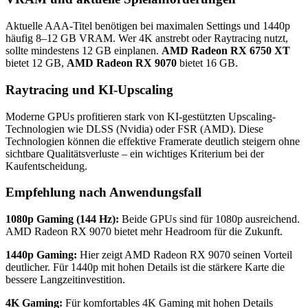
Aktuelle AAA-Titel benötigen bei maximalen Settings und 1440p
häufig 8–12 GB VRAM. Wer 4K anstrebt oder Raytracing nutzt,
sollte mindestens 12 GB einplanen.
AMD Radeon RX 6750 XT
bietet 12 GB,
AMD Radeon RX 9070
bietet 16 GB.
Raytracing und KI-Upscaling
Moderne GPUs profitieren stark von KI-gestützten Upscaling-
Technologien wie DLSS (Nvidia) oder FSR (AMD). Diese
Technologien können die effektive Framerate deutlich steigern ohne
sichtbare Qualitätsverluste – ein wichtiges Kriterium bei der
Kaufentscheidung.
Empfehlung nach Anwendungsfall
1080p Gaming (144 Hz):
Beide GPUs sind für 1080p ausreichend.
AMD Radeon RX 9070 bietet mehr Headroom für die Zukunft.
1440p Gaming:
Hier zeigt AMD Radeon RX 9070 seinen Vorteil
deutlicher. Für 1440p mit hohen Details ist die stärkere Karte die
bessere Langzeitinvestition.
4K Gaming:
Für komfortables 4K Gaming mit hohen Details