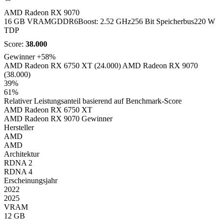
AMD Radeon RX 9070
16 GB VRAM
GDDR6
Boost: 2.52 GHz
256 Bit Speicherbus
220 W
TDP
Score:
38.000
Gewinner
+58%
AMD Radeon RX 6750 XT (24.000)
AMD Radeon RX 9070
(38.000)
39%
61%
Relativer Leistungsanteil basierend auf Benchmark-Score
AMD Radeon RX 6750 XT
AMD Radeon RX 9070
Gewinner
Hersteller
AMD
AMD
Architektur
RDNA 2
RDNA 4
Erscheinungsjahr
2022
2025
VRAM
12 GB