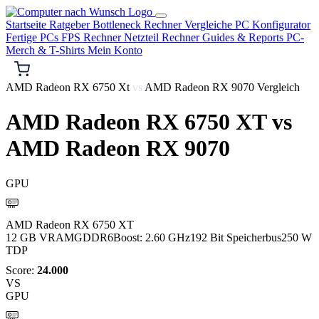
Startseite
Ratgeber
Bottleneck Rechner
Vergleiche
PC Konfigurator
Fertige PCs
FPS Rechner
Netzteil Rechner
Guides & Reports
PC-
Merch & T-Shirts
Mein Konto
AMD Radeon RX 6750 Xt
vs
AMD Radeon RX 9070 Vergleich
AMD Radeon RX 6750 XT
vs
AMD Radeon RX 9070
GPU
AMD
AMD Radeon RX 6750 XT
12 GB VRAM
GDDR6
Boost: 2.60 GHz
192 Bit Speicherbus
250 W
TDP
Score:
24.000
VS
GPU
AMD