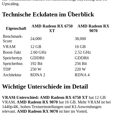
Upscaling.
Technische Eckdaten im Überblick
AMD Radeon RX 6750
AMD Radeon RX
Eigenschaft
XT
9070
Benchmark-
24,000
38,000
Score
VRAM
12 GB
16 GB
Boost-Takt
2.60 GHz
2.52 GHz
Speichertyp
GDDR6
GDDR6
Speicherbus
192 Bit
256 Bit
TDP
250 W
220 W
Architektur
RDNA 2
RDNA 4
Wichtige Unterschiede im Detail
VRAM-Unterschied:
AMD Radeon RX 6750 XT
hat 12 GB
VRAM,
AMD Radeon RX 9070
hat 16 GB. Mehr VRAM ist bei
1440p/4K, hohen Textureinstellungen und KI-Anwendungen
relevant.
AMD Radeon RX 9070
ist hier im Vorteil.