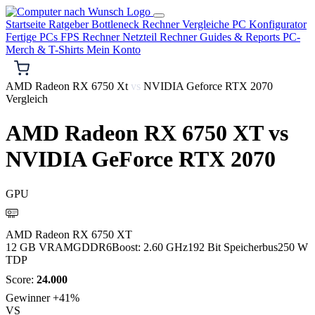
Startseite
Ratgeber
Bottleneck Rechner
Vergleiche
PC Konfigurator
Fertige PCs
FPS Rechner
Netzteil Rechner
Guides & Reports
PC-
Merch & T-Shirts
Mein Konto
AMD Radeon RX 6750 Xt
vs
NVIDIA Geforce RTX 2070
Vergleich
AMD Radeon RX 6750 XT
vs
NVIDIA GeForce RTX 2070
GPU
AMD
AMD Radeon RX 6750 XT
12 GB VRAM
GDDR6
Boost: 2.60 GHz
192 Bit Speicherbus
250 W
TDP
Score:
24.000
Gewinner
+41%
VS