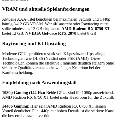
VRAM und aktuelle Spielanforderungen
Aktuelle AAA-Titel benötigen bei maximalen Settings und 1440p
häufig 8–12 GB VRAM. Wer 4K anstrebt oder Raytracing nutzt,
sollte mindestens 12 GB einplanen.
AMD Radeon RX 6750 XT
bietet 12 GB,
NVIDIA GeForce RTX 2070
bietet 8 GB.
Raytracing und KI-Upscaling
Moderne GPUs profitieren stark von KI-gestützten Upscaling-
Technologien wie DLSS (Nvidia) oder FSR (AMD). Diese
Technologien können die effektive Framerate deutlich steigern ohne
sichtbare Qualitätsverluste – ein wichtiges Kriterium bei der
Kaufentscheidung.
Empfehlung nach Anwendungsfall
1080p Gaming (144 Hz):
Beide GPUs sind für 1080p ausreichend.
AMD Radeon RX 6750 XT bietet mehr Headroom für die Zukunft.
1440p Gaming:
Hier zeigt AMD Radeon RX 6750 XT seinen
Vorteil deutlicher. Für 1440p mit hohen Details ist die stärkere Karte
die bessere Langzeitinvestition.