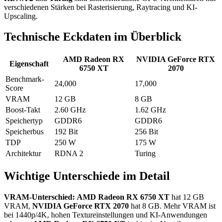
verschiedenen Stärken bei Rasterisierung, Raytracing und KI-
Upscaling.
Technische Eckdaten im Überblick
AMD Radeon RX
NVIDIA GeForce RTX
Eigenschaft
6750 XT
2070
Benchmark-
24,000
17,000
Score
VRAM
12 GB
8 GB
Boost-Takt
2.60 GHz
1.62 GHz
Speichertyp
GDDR6
GDDR6
Speicherbus
192 Bit
256 Bit
TDP
250 W
175 W
Architektur
RDNA 2
Turing
Wichtige Unterschiede im Detail
VRAM-Unterschied:
AMD Radeon RX 6750 XT
hat 12 GB
VRAM,
NVIDIA GeForce RTX 2070
hat 8 GB. Mehr VRAM ist
bei 1440p/4K, hohen Textureinstellungen und KI-Anwendungen