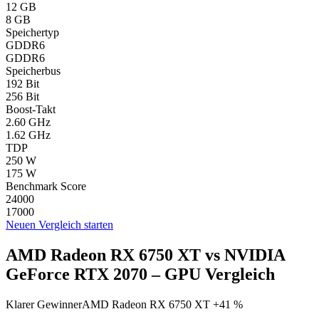
12 GB
8 GB
Speichertyp
GDDR6
GDDR6
Speicherbus
192 Bit
256 Bit
Boost-Takt
2.60 GHz
1.62 GHz
TDP
250 W
175 W
Benchmark Score
24000
17000
Neuen Vergleich starten
AMD Radeon RX 6750 XT vs NVIDIA
GeForce RTX 2070 – GPU Vergleich
Klarer Gewinner
AMD Radeon RX 6750 XT +41 %