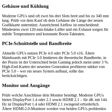
Gehäuse und Kühlung
Moderne GPUs sind oft zwei bis drei Slots breit und bis zu 340 mm
lang. Prüfe vor dem Kauf ob dein Gehäuse die Länge der neuen
Grafikkarte unterstützt. Ausreichend Airflow ist entscheidend:
Mindestens zwei 120-mm-Intake-Lüfter und ein Exhaust sorgen für
stabile Temperaturen und konstante Boost-Taktraten.
PCIe-Schnittstelle und Bandbreite
Aktuelle GPUs nutzen PCIe 4.0 oder PCIe 5.0 x16. Ältere
Mainboards mit PCIe 3.0 limitieren die theoretische Bandbreite, in
der Praxis ist der Unterschied beim Gaming jedoch meist unter 3 %.
High-End-Karten der neuesten Generation profitieren stärker von
PCIe 5.0 – wer ein neues System aufbaut, sollte das
berücksichtigen.
Monitor und Ausgänge
Prüfe welche Anschlüsse dein Monitor benötigt. Moderne GPUs
bieten DisplayPort 1.4 oder 2.1 sowie HDMI 2.1 – für 4K mit 144
Hz ist DisplayPort 1.4 oder HDMI 2.1 zwingend erforderlich.
Ältere HDMI-2.0-Monitore werden von beiden GPUs problemlos