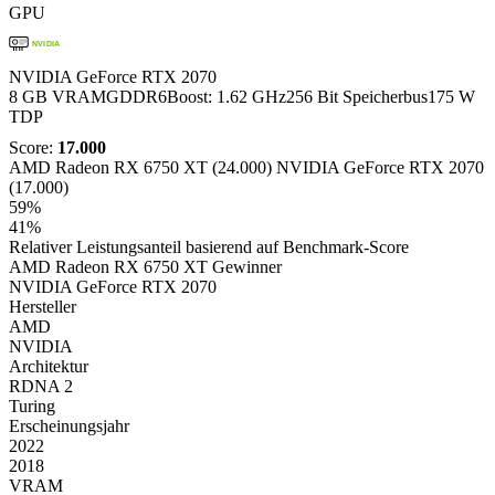
GPU
NVIDIA
NVIDIA GeForce RTX 2070
8 GB VRAM
GDDR6
Boost: 1.62 GHz
256 Bit Speicherbus
175 W
TDP
Score:
17.000
AMD Radeon RX 6750 XT (24.000)
NVIDIA GeForce RTX 2070
(17.000)
59%
41%
Relativer Leistungsanteil basierend auf Benchmark-Score
AMD Radeon RX 6750 XT
Gewinner
NVIDIA GeForce RTX 2070
Hersteller
AMD
NVIDIA
Architektur
RDNA 2
Turing
Erscheinungsjahr
2022
2018
VRAM