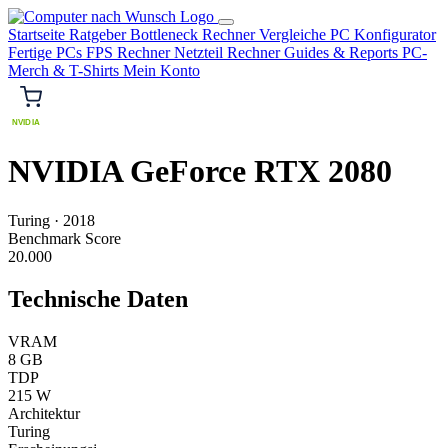
Startseite
Ratgeber
Bottleneck Rechner
Vergleiche
PC Konfigurator
Fertige PCs
FPS Rechner
Netzteil Rechner
Guides & Reports
PC-
Merch & T-Shirts
Mein Konto
NVIDIA
NVIDIA GeForce RTX 2080
Turing
·
2018
Benchmark Score
20.000
Technische Daten
VRAM
8 GB
TDP
215 W
Architektur
Turing