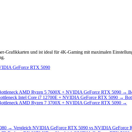
er-Grafikkarten und ist ideal für 4K-Gaming mit maximalen Einstellu
ng.
NVIDIA GeForce RTX 5090
ottleneck
AMD Ryzen 5 7600X + NVIDIA GeForce RTX 5090
→
B
ottleneck
Intel Core i7 12700E + NVIDIA GeForce RTX 5090
→
Bot
ottleneck
AMD Ryzen 7 3700X + NVIDIA GeForce RTX 5090
→
080
→
Vergleich
NVIDIA GeForce RTX 5090 vs NVIDIA GeForce R