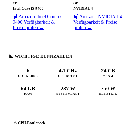
CPU
GPU
Intel Core i5 9400
NVIDIA L4
🛒 Amazon: Intel Core i5
🛒 Amazon: NVIDIA L4
9400
Verfügbarkeit &
Verfügbarkeit & Preise
Preise prüfen →
prüfen →
📊 WICHTIGE KENNZAHLEN
6
4.1 GHz
24 GB
CPU-KERNE
CPU BOOST
VRAM
64 GB
237 W
750 W
RAM
SYSTEMLAST
NETZTEIL
⚠ CPU-Bottleneck