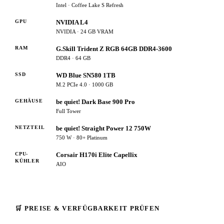
Intel · Coffee Lake S Refresh
GPU
NVIDIA L4
NVIDIA · 24 GB VRAM
RAM
G.Skill Trident Z RGB 64GB DDR4-3600
DDR4 · 64 GB
SSD
WD Blue SN580 1TB
M.2 PCIe 4.0 · 1000 GB
GEHÄUSE
be quiet! Dark Base 900 Pro
Full Tower
NETZTEIL
be quiet! Straight Power 12 750W
750 W · 80+ Platinum
CPU-
Corsair H170i Elite Capellix
KÜHLER
AIO
🛒 PREISE & VERFÜGBARKEIT PRÜFEN