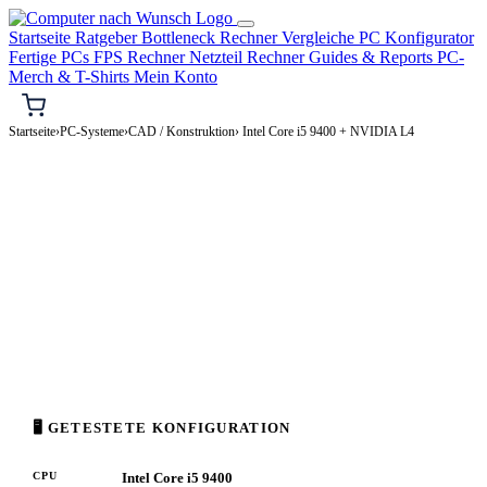
Startseite
Ratgeber
Bottleneck Rechner
Vergleiche
PC Konfigurator
Fertige PCs
FPS Rechner
Netzteil Rechner
Guides & Reports
PC-
Merch & T-Shirts
Mein Konto
Startseite
›
PC-Systeme
›
CAD / Konstruktion
› Intel Core i5 9400 + NVIDIA L4
📐 CAD / KONSTRUKTION-PC
Intel Core i5 9400 + NVIDIA L4
CAD / Konstruktion-PC Konfiguration
High-End · 1.500–3.000€
⚡ ca. 237 W
🖥 GETESTETE KONFIGURATION
CPU
Intel Core i5 9400