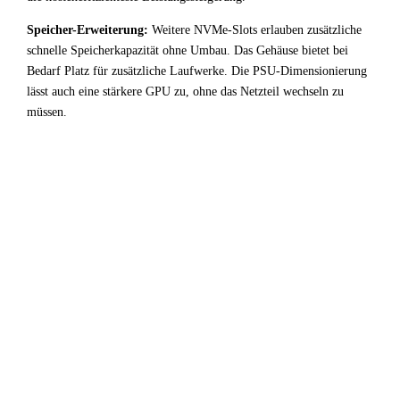
Speicher-Erweiterung:
Weitere NVMe-Slots erlauben zusätzliche
schnelle Speicherkapazität ohne Umbau. Das Gehäuse bietet bei
Bedarf Platz für zusätzliche Laufwerke. Die PSU-Dimensionierung
lässt auch eine stärkere GPU zu, ohne das Netzteil wechseln zu
müssen.
!
Fazit & Empfehlung
Bei
Intel Core i5 9400
+
NVIDIA L4
ist der CPU-
Bottleneck stark ausgeprägt. Ein erheblicher Teil der GPU-
Leistung bleibt ungenutzt — für CAD / Konstruktion-
Anwendungen kein optimales Setup.
Fazit: Wer diese Kombination bereits besitzt, profitiert am
meisten bei hohen Auflösungen wo die GPU zum
Flaschenhals wird. Für Neukäufer: Entweder einen