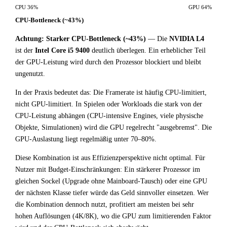
CPU 36%
GPU 64%
CPU-Bottleneck (~43%)
Achtung: Starker CPU-Bottleneck (~43%)
— Die
NVIDIA L4
ist der
Intel Core i5 9400
deutlich überlegen. Ein erheblicher Teil
der GPU-Leistung wird durch den Prozessor blockiert und bleibt
ungenutzt.
In der Praxis bedeutet das: Die Framerate ist häufig CPU-limitiert,
nicht GPU-limitiert. In Spielen oder Workloads die stark von der
CPU-Leistung abhängen (CPU-intensive Engines, viele physische
Objekte, Simulationen) wird die GPU regelrecht "ausgebremst". Die
GPU-Auslastung liegt regelmäßig unter 70–80%.
Diese Kombination ist aus Effizienzperspektive nicht optimal. Für
Nutzer mit Budget-Einschränkungen: Ein stärkerer Prozessor im
gleichen Sockel (Upgrade ohne Mainboard-Tausch) oder eine GPU
der nächsten Klasse tiefer würde das Geld sinnvoller einsetzen. Wer
die Kombination dennoch nutzt, profitiert am meisten bei sehr
hohen Auflösungen (4K/8K), wo die GPU zum limitierenden Faktor