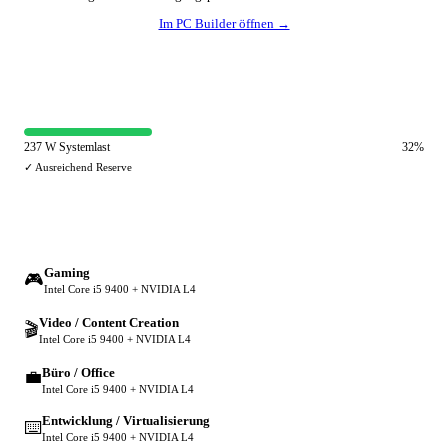
Im PC Builder öffnen →
⚡ Netzteil-Auslastung
237 W Systemlast
32%
✓ Ausreichend Reserve
🔀 Andere Einsatzzwecke
Gaming
🎮
Intel Core i5 9400 + NVIDIA L4
Video / Content Creation
🎬
Intel Core i5 9400 + NVIDIA L4
Büro / Office
💼
Intel Core i5 9400 + NVIDIA L4
Entwicklung / Virtualisierung
⌨️
Intel Core i5 9400 + NVIDIA L4