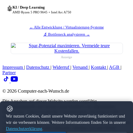
KI / Deep Learning
🤖
AMD Ryzen 5 PRO 9645 + Intel Arc A750
← Alle Entwicklung / Virtualisierung-Systeme
🔬 Bottleneck analysieren →
Anzeige
Impressum
|
Datenschutz
|
Widerruf
|
Versand
|
Kontakt
|
AGB
|
Partner
© 2026 Computer-nach-Wunsch.de
Die Angaben auf dieser Website wurden sorgfältig
zusammengestellt und dienen ausschließlich zur allgemeinen
🍪
Information. Eine Gewähr für Vollständigkeit, Richtigkeit oder
Wir nutzen Cookies, damit unsere Website zuverlässig funktioniert und
Aktualität der Inhalte können wir nicht übernehmen. Diese Seite
enthält Affiliate-Links zu Amazon und weiteren Partnerseiten. Wenn
wir sie verbessern können. Weitere Informationen finden Sie in unserer
du über einen dieser Links einkaufst, erhalten wir eine kleine
Datenschutzerklärung
.