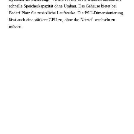
schnelle Speicherkapazität ohne Umbau. Das Gehäuse bietet bei
Bedarf Platz für zusätzliche Laufwerke. Die PSU-Dimensionierung
lässt auch eine stärkere GPU zu, ohne das Netzteil wechseln zu
müssen.
✓
Fazit & Empfehlung
Das System aus
AMD Ryzen 5 PRO 9645
und
Intel Arc
A750
ist eine ausgewogene Entwicklung / Virtualisierung-
Konfiguration die ihr Budget effizient einsetzt. CPU und
GPU harmonieren gut — kein unnötiger Overhead, keine
ungenutzte Kapazität.
Für Entwicklung / Virtualisierung-Anwendungen ist diese
Kombination sehr empfehlenswert. Die empfohlenen
Begleitkomponenten (64 GB RAM, NVMe-SSD) runden
das System zu einem stabilen Gesamtpaket ab.