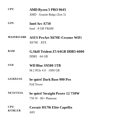
CPU
AMD Ryzen 5 PRO 9645
AMD · Granite Ridge (Zen 5)
GPU
Intel Arc A750
Intel · 8 GB VRAM
MAINBOARD
ASUS ProArt X670E-Creator WiFi
X670E · ATX
RAM
G.Skill Trident Z5 64GB DDR5-6000
DDR5 · 64 GB
SSD
WD Blue SN580 1TB
M.2 PCIe 4.0 · 1000 GB
GEHÄUSE
be quiet! Dark Base 900 Pro
Full Tower
NETZTEIL
be quiet! Straight Power 12 750W
750 W · 80+ Platinum
CPU-
Corsair H170i Elite Capellix
KÜHLER
AIO