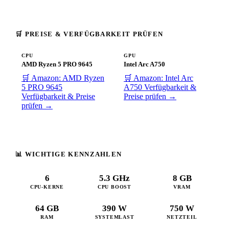
🛒 PREISE & VERFÜGBARKEIT PRÜFEN
CPU
GPU
AMD Ryzen 5 PRO 9645
Intel Arc A750
🛒 Amazon: AMD Ryzen
🛒 Amazon: Intel Arc
5 PRO 9645
A750
Verfügbarkeit &
Verfügbarkeit & Preise
Preise prüfen →
prüfen →
📊 WICHTIGE KENNZAHLEN
6
5.3 GHz
8 GB
CPU-KERNE
CPU BOOST
VRAM
64 GB
390 W
750 W
RAM
SYSTEMLAST
NETZTEIL