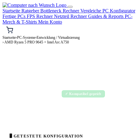
Startseite
Ratgeber
Bottleneck Rechner
Vergleiche
PC Konfigurator
Fertige PCs
FPS Rechner
Netzteil Rechner
Guides & Reports
PC-
Merch & T-Shirts
Mein Konto
Startseite
›
PC-Systeme
›
Entwicklung / Virtualisierung
› AMD Ryzen 5 PRO 9645 + Intel Arc A750
⌨️ ENTWICKLUNG / VIRTUALISIERUNG-PC
AMD Ryzen 5 PRO 9645 + Intel Arc A750
Entwicklung / Virtualisierung-PC Konfiguration
Enthusiast · 2.000–4.000€
✓ Kompatibel geprüft
⚡ ca. 390 W
🖥 GETESTETE KONFIGURATION