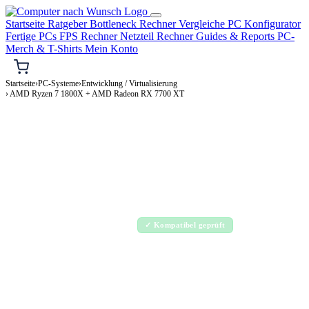
Startseite
Ratgeber
Bottleneck Rechner
Vergleiche
PC Konfigurator
Fertige PCs
FPS Rechner
Netzteil Rechner
Guides & Reports
PC-
Merch & T-Shirts
Mein Konto
Startseite
›
PC-Systeme
›
Entwicklung / Virtualisierung
› AMD Ryzen 7 1800X + AMD Radeon RX 7700 XT
⌨️ ENTWICKLUNG / VIRTUALISIERUNG-PC
AMD Ryzen 7 1800X + AMD Radeon RX
7700 XT
Entwicklung / Virtualisierung-PC Konfiguration
Enthusiast · 2.000–4.000€
✓ Kompatibel geprüft
⚡ ca. 440 W