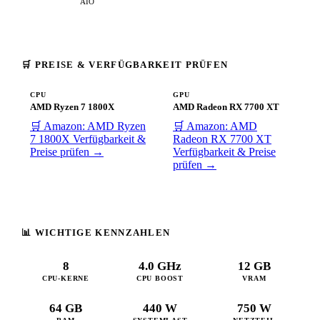
AIO
🛒 PREISE & VERFÜGBARKEIT PRÜFEN
CPU
GPU
AMD Ryzen 7 1800X
AMD Radeon RX 7700 XT
🛒 Amazon: AMD Ryzen
🛒 Amazon: AMD
7 1800X
Verfügbarkeit &
Radeon RX 7700 XT
Preise prüfen →
Verfügbarkeit & Preise
prüfen →
📊 WICHTIGE KENNZAHLEN
8
4.0 GHz
12 GB
CPU-KERNE
CPU BOOST
VRAM
64 GB
440 W
750 W