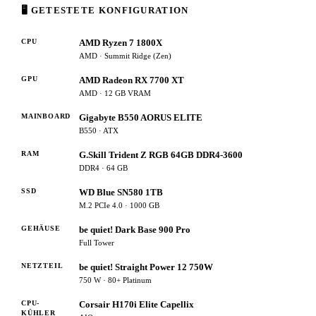
🖥 GETESTETE KONFIGURATION
CPU
AMD Ryzen 7 1800X
AMD · Summit Ridge (Zen)
GPU
AMD Radeon RX 7700 XT
AMD · 12 GB VRAM
MAINBOARD
Gigabyte B550 AORUS ELITE
B550 · ATX
RAM
G.Skill Trident Z RGB 64GB DDR4-3600
DDR4 · 64 GB
SSD
WD Blue SN580 1TB
M.2 PCIe 4.0 · 1000 GB
GEHÄUSE
be quiet! Dark Base 900 Pro
Full Tower
NETZTEIL
be quiet! Straight Power 12 750W
750 W · 80+ Platinum
CPU-
Corsair H170i Elite Capellix
KÜHLER