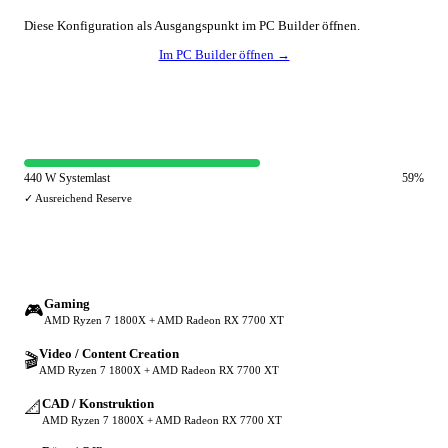
Diese Konfiguration als Ausgangspunkt im PC Builder öffnen.
Im PC Builder öffnen →
⚡ Netzteil-Auslastung
440 W Systemlast
59%
✓ Ausreichend Reserve
🔀 Andere Einsatzzwecke
Gaming
🎮
AMD Ryzen 7 1800X + AMD Radeon RX 7700 XT
Video / Content Creation
🎬
AMD Ryzen 7 1800X + AMD Radeon RX 7700 XT
CAD / Konstruktion
📐
AMD Ryzen 7 1800X + AMD Radeon RX 7700 XT