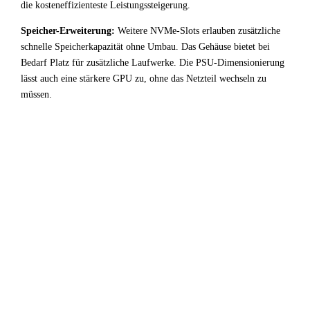
die kosteneffizienteste Leistungssteigerung.
Speicher-Erweiterung:
Weitere NVMe-Slots erlauben zusätzliche
schnelle Speicherkapazität ohne Umbau. Das Gehäuse bietet bei
Bedarf Platz für zusätzliche Laufwerke. Die PSU-Dimensionierung
lässt auch eine stärkere GPU zu, ohne das Netzteil wechseln zu
müssen.
✓
Fazit & Empfehlung
Das System aus
AMD Ryzen 7 1800X
und
AMD Radeon
RX 7700 XT
ist eine ausgewogene Entwicklung /
Virtualisierung-Konfiguration die ihr Budget effizient
einsetzt. CPU und GPU harmonieren gut — kein unnötiger
Overhead, keine ungenutzte Kapazität.
Für Entwicklung / Virtualisierung-Anwendungen ist diese
Kombination sehr empfehlenswert. Die empfohlenen