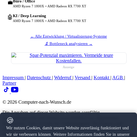
Büro / Office
💼
AMD Ryzen 7 1800X + AMD Radeon RX 7700 XT
KI / Deep Learning
🤖
AMD Ryzen 7 1800X + AMD Radeon RX 7700 XT
← Alle Entwicklung / Virtualisierung-Systeme
🔬 Bottleneck analysieren →
Anzeige
Impressum
|
Datenschutz
|
Widerruf
|
Versand
|
Kontakt
|
AGB
|
Partner
© 2026 Computer-nach-Wunsch.de
Die Angaben auf dieser Website wurden sorgfältig
zusammengestellt und dienen ausschließlich zur allgemeinen
🍪
Information. Eine Gewähr für Vollständigkeit, Richtigkeit oder
Wir nutzen Cookies, damit unsere Website zuverlässig funktioniert und
Aktualität der Inhalte können wir nicht übernehmen. Diese Seite
enthält Affiliate-Links zu Amazon und weiteren Partnerseiten. Wenn
wir sie verbessern können. Weitere Informationen finden Sie in unserer