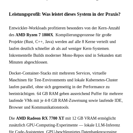
Leistungsprofil: Was leistet dieses System in der Praxis?
Entwickler-Workloads profitieren besonders von der Kern-Anzahl
des
AMD Ryzen 7 1800X
. Kompilierungsprozesse für große
Projekte (Rust, C++, Java) werden auf alle 8 Kerne verteilt und
laufen deutlich schneller ab als auf weniger Kern-Systemen.
Inkrementelle Builds moderner Mono-Repos sind in Sekunden statt
Minuten abgeschlossen.
Docker-Container-Stacks mit mehreren Services, virtuelle
Maschinen für Test-Environments und lokale Kubernetes-Cluster
laufen parallel, ohne sich gegenseitig in der Performance zu
beeinträchtigen. 64 GB RAM geben ausreichend Puffer für mehrere
laufende VMs mit je 4-8 GB RAM-Zuweisung sowie laufende IDE,
Browser und Kommunikationstools.
Die
AMD Radeon RX 7700 XT
mit 12 GB VRAM ermöglicht
zusätzlich GPU-Computing-Experimente — lokale LLM-Inferenz
für Code-Assistenten, GPU-beschleunigtes Datenbankprocessing