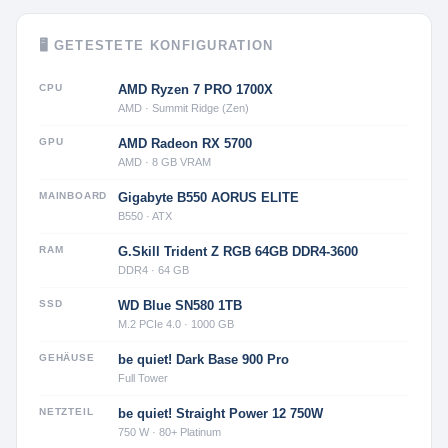
🖥 GETESTETE KONFIGURATION
CPU
AMD Ryzen 7 PRO 1700X
AMD · Summit Ridge (Zen)
GPU
AMD Radeon RX 5700
AMD · 8 GB VRAM
MAINBOARD
Gigabyte B550 AORUS ELITE
B550 · ATX
RAM
G.Skill Trident Z RGB 64GB DDR4-3600
DDR4 · 64 GB
SSD
WD Blue SN580 1TB
M.2 PCIe 4.0 · 1000 GB
GEHÄUSE
be quiet! Dark Base 900 Pro
Full Tower
NETZTEIL
be quiet! Straight Power 12 750W
750 W · 80+ Platinum