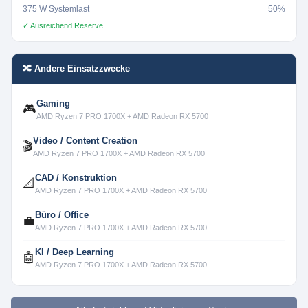
375 W Systemlast
50%
✓ Ausreichend Reserve
🔀 Andere Einsatzzwecke
Gaming
🎮
AMD Ryzen 7 PRO 1700X + AMD Radeon RX 5700
Video / Content Creation
🎬
AMD Ryzen 7 PRO 1700X + AMD Radeon RX 5700
CAD / Konstruktion
📐
AMD Ryzen 7 PRO 1700X + AMD Radeon RX 5700
Büro / Office
💼
AMD Ryzen 7 PRO 1700X + AMD Radeon RX 5700
KI / Deep Learning
🤖
AMD Ryzen 7 PRO 1700X + AMD Radeon RX 5700