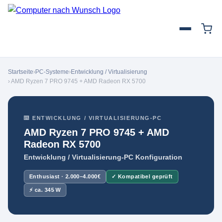
Startseite
›
PC-Systeme
›
Entwicklung / Virtualisierung
› AMD Ryzen 7 PRO 9745 + AMD Radeon RX 5700
⌨️ ENTWICKLUNG / VIRTUALISIERUNG-PC
AMD Ryzen 7 PRO 9745 + AMD
Radeon RX 5700
Entwicklung / Virtualisierung-PC Konfiguration
Enthusiast · 2.000–4.000€
✓ Kompatibel geprüft
⚡ ca. 345 W