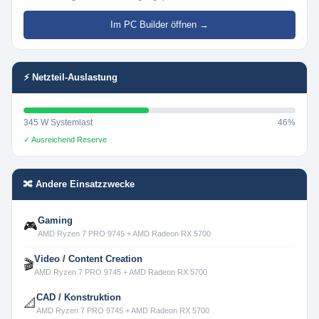
Im PC Builder öffnen →
⚡ Netzteil-Auslastung
345 W Systemlast
46%
✓ Ausreichend Reserve
🔀 Andere Einsatzzwecke
Gaming
🎮
AMD Ryzen 7 PRO 9745 + AMD Radeon RX 5700
Video / Content Creation
🎬
AMD Ryzen 7 PRO 9745 + AMD Radeon RX 5700
CAD / Konstruktion
📐
AMD Ryzen 7 PRO 9745 + AMD Radeon RX 5700