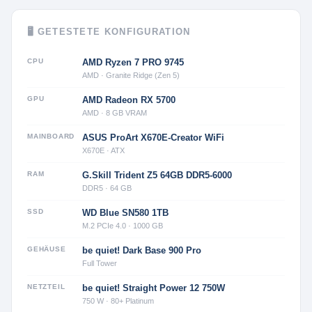
🖥 GETESTETE KONFIGURATION
CPU
AMD Ryzen 7 PRO 9745
AMD · Granite Ridge (Zen 5)
GPU
AMD Radeon RX 5700
AMD · 8 GB VRAM
MAINBOARD
ASUS ProArt X670E-Creator WiFi
X670E · ATX
RAM
G.Skill Trident Z5 64GB DDR5-6000
DDR5 · 64 GB
SSD
WD Blue SN580 1TB
M.2 PCIe 4.0 · 1000 GB
GEHÄUSE
be quiet! Dark Base 900 Pro
Full Tower
NETZTEIL
be quiet! Straight Power 12 750W
750 W · 80+ Platinum