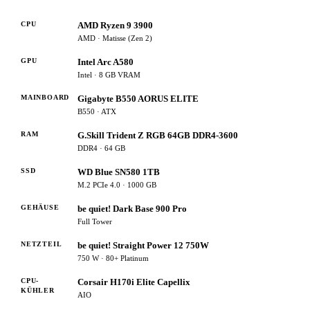
CPU
AMD Ryzen 9 3900
AMD · Matisse (Zen 2)
GPU
Intel Arc A580
Intel · 8 GB VRAM
MAINBOARD
Gigabyte B550 AORUS ELITE
B550 · ATX
RAM
G.Skill Trident Z RGB 64GB DDR4-3600
DDR4 · 64 GB
SSD
WD Blue SN580 1TB
M.2 PCIe 4.0 · 1000 GB
GEHÄUSE
be quiet! Dark Base 900 Pro
Full Tower
NETZTEIL
be quiet! Straight Power 12 750W
750 W · 80+ Platinum
CPU-
Corsair H170i Elite Capellix
KÜHLER
AIO