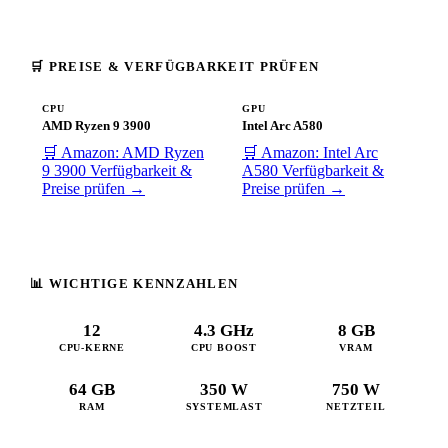
🛒 PREISE & VERFÜGBARKEIT PRÜFEN
CPU
GPU
AMD Ryzen 9 3900
Intel Arc A580
🛒 Amazon: AMD Ryzen
🛒 Amazon: Intel Arc
9 3900
Verfügbarkeit &
A580
Verfügbarkeit &
Preise prüfen →
Preise prüfen →
📊 WICHTIGE KENNZAHLEN
12
4.3 GHz
8 GB
CPU-KERNE
CPU BOOST
VRAM
64 GB
350 W
750 W
RAM
SYSTEMLAST
NETZTEIL