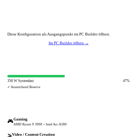
🔧 Konfiguration anpassen
Diese Konfiguration als Ausgangspunkt im PC Builder öffnen.
Im PC Builder öffnen →
⚡ Netzteil-Auslastung
350 W Systemlast
47%
✓ Ausreichend Reserve
🔀 Andere Einsatzzwecke
Gaming
🎮
AMD Ryzen 9 3900 + Intel Arc A580
Video / Content Creation
🎬