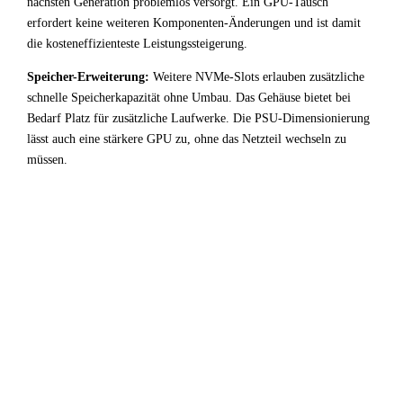
nächsten Generation problemlos versorgt. Ein GPU-Tausch
erfordert keine weiteren Komponenten-Änderungen und ist damit
die kosteneffizienteste Leistungssteigerung.
Speicher-Erweiterung:
Weitere NVMe-Slots erlauben zusätzliche
schnelle Speicherkapazität ohne Umbau. Das Gehäuse bietet bei
Bedarf Platz für zusätzliche Laufwerke. Die PSU-Dimensionierung
lässt auch eine stärkere GPU zu, ohne das Netzteil wechseln zu
müssen.
!
Fazit & Empfehlung
Bei
AMD Ryzen 9 3900
+
Intel Arc A580
liegt ein starker
GPU-Bottleneck vor. Der leistungsstarke Prozessor wird
durch die Grafikkarte deutlich limitiert — für Entwicklung
/ Virtualisierung-Workloads keine optimale
Ressourcenverteilung.