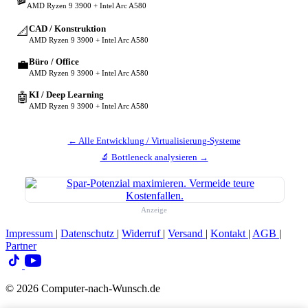
AMD Ryzen 9 3900 + Intel Arc A580
CAD / Konstruktion
📐
AMD Ryzen 9 3900 + Intel Arc A580
Büro / Office
💼
AMD Ryzen 9 3900 + Intel Arc A580
KI / Deep Learning
🤖
AMD Ryzen 9 3900 + Intel Arc A580
← Alle Entwicklung / Virtualisierung-Systeme
🔬 Bottleneck analysieren →
Anzeige
Impressum
|
Datenschutz
|
Widerruf
|
Versand
|
Kontakt
|
AGB
|
Partner
© 2026 Computer-nach-Wunsch.de