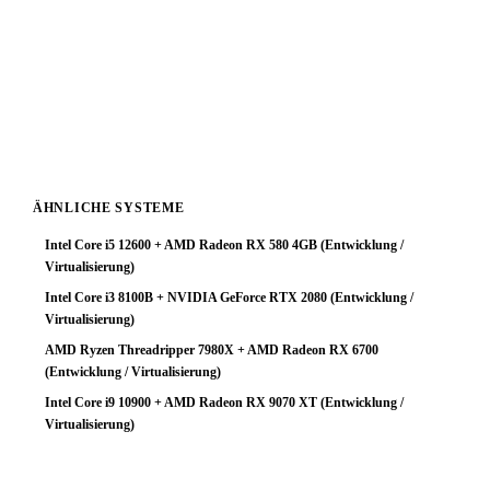
Fazit: Das System arbeitet zuverlässig, schöpft aber das
Prozessorpotenzial nicht aus. Ein GPU-Upgrade ist die
sinnvollste Investition um die Gesamtleistung deutlich zu
steigern. Mit einer stärkeren Grafikkarte würde diese
Plattform ihr volles Potenzial entfalten.
ÄHNLICHE SYSTEME
Intel Core i5 12600 + AMD Radeon RX 580 4GB (Entwicklung /
Virtualisierung)
Intel Core i3 8100B + NVIDIA GeForce RTX 2080 (Entwicklung /
Virtualisierung)
AMD Ryzen Threadripper 7980X + AMD Radeon RX 6700
(Entwicklung / Virtualisierung)
Intel Core i9 10900 + AMD Radeon RX 9070 XT (Entwicklung /
Virtualisierung)