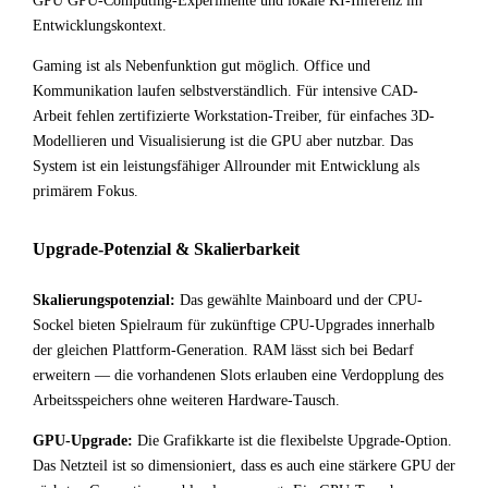
GPU GPU-Computing-Experimente und lokale KI-Inferenz im
Entwicklungskontext.
Gaming ist als Nebenfunktion gut möglich. Office und
Kommunikation laufen selbstverständlich. Für intensive CAD-
Arbeit fehlen zertifizierte Workstation-Treiber, für einfaches 3D-
Modellieren und Visualisierung ist die GPU aber nutzbar. Das
System ist ein leistungsfähiger Allrounder mit Entwicklung als
primärem Fokus.
Upgrade-Potenzial & Skalierbarkeit
Skalierungspotenzial:
Das gewählte Mainboard und der CPU-
Sockel bieten Spielraum für zukünftige CPU-Upgrades innerhalb
der gleichen Plattform-Generation. RAM lässt sich bei Bedarf
erweitern — die vorhandenen Slots erlauben eine Verdopplung des
Arbeitsspeichers ohne weiteren Hardware-Tausch.
GPU-Upgrade:
Die Grafikkarte ist die flexibelste Upgrade-Option.
Das Netzteil ist so dimensioniert, dass es auch eine stärkere GPU der