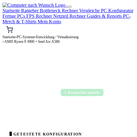
Startseite
Ratgeber
Bottleneck Rechner
Vergleiche
PC Konfigurator
Fertige PCs
FPS Rechner
Netzteil Rechner
Guides & Reports
PC-
Merch & T-Shirts
Mein Konto
Startseite
›
PC-Systeme
›
Entwicklung / Virtualisierung
› AMD Ryzen 9 3900 + Intel Arc A580
⌨️ ENTWICKLUNG / VIRTUALISIERUNG-PC
AMD Ryzen 9 3900 + Intel Arc A580
Entwicklung / Virtualisierung-PC Konfiguration
Enthusiast · 2.000–4.000€
✓ Kompatibel geprüft
⚡ ca. 350 W
🖥 GETESTETE KONFIGURATION