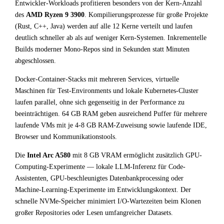
Entwickler-Workloads profitieren besonders von der Kern-Anzahl
des
AMD Ryzen 9 3900
. Kompilierungsprozesse für große Projekte
(Rust, C++, Java) werden auf alle 12 Kerne verteilt und laufen
deutlich schneller ab als auf weniger Kern-Systemen. Inkrementelle
Builds moderner Mono-Repos sind in Sekunden statt Minuten
abgeschlossen.
Docker-Container-Stacks mit mehreren Services, virtuelle
Maschinen für Test-Environments und lokale Kubernetes-Cluster
laufen parallel, ohne sich gegenseitig in der Performance zu
beeinträchtigen. 64 GB RAM geben ausreichend Puffer für mehrere
laufende VMs mit je 4-8 GB RAM-Zuweisung sowie laufende IDE,
Browser und Kommunikationstools.
Die
Intel Arc A580
mit 8 GB VRAM ermöglicht zusätzlich GPU-
Computing-Experimente — lokale LLM-Inferenz für Code-
Assistenten, GPU-beschleunigtes Datenbankprocessing oder
Machine-Learning-Experimente im Entwicklungskontext. Der
schnelle NVMe-Speicher minimiert I/O-Wartezeiten beim Klonen
großer Repositories oder Lesen umfangreicher Datasets.