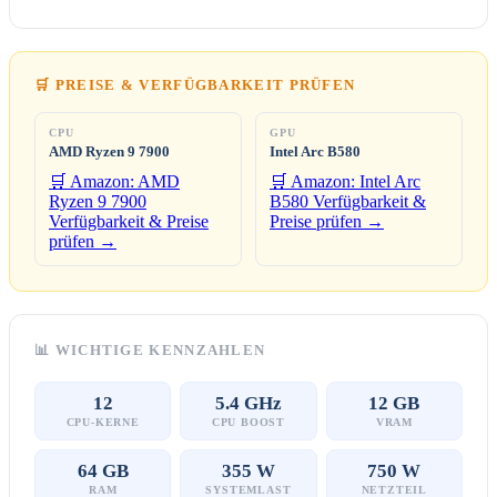
🛒 PREISE & VERFÜGBARKEIT PRÜFEN
CPU
GPU
AMD Ryzen 9 7900
Intel Arc B580
🛒 Amazon: AMD
🛒 Amazon: Intel Arc
Ryzen 9 7900
B580
Verfügbarkeit &
Verfügbarkeit & Preise
Preise prüfen →
prüfen →
📊 WICHTIGE KENNZAHLEN
12
5.4 GHz
12 GB
CPU-KERNE
CPU BOOST
VRAM
64 GB
355 W
750 W
RAM
SYSTEMLAST
NETZTEIL