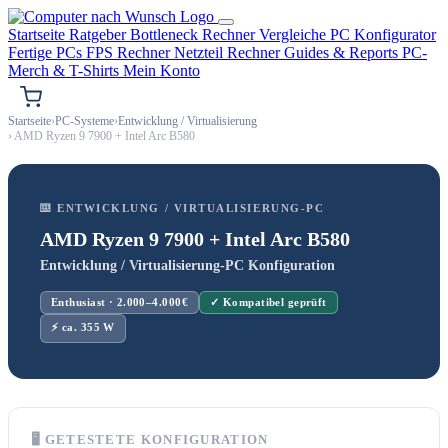
Startseite
Ratgeber
Bottleneck Rechner
Vergleiche
PC Konfigurator
Fertige PCs
FPS Rechner
Netzteil Rechner
Guides & Reports
PC-
Merch & T-Shirts
Mein Konto
Startseite
›
PC-Systeme
›
Entwicklung / Virtualisierung
› AMD Ryzen 9 7900 + Intel Arc B580
⌨️ ENTWICKLUNG / VIRTUALISIERUNG-PC
AMD Ryzen 9 7900 + Intel Arc B580
Entwicklung / Virtualisierung-PC Konfiguration
Enthusiast · 2.000–4.000€
✓ Kompatibel geprüft
⚡ ca. 355 W
🖥 GETESTETE KONFIGURATION