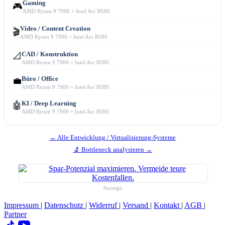
Gaming
🎮
AMD Ryzen 9 7900 + Intel Arc B580
Video / Content Creation
🎬
AMD Ryzen 9 7900 + Intel Arc B580
CAD / Konstruktion
📐
AMD Ryzen 9 7900 + Intel Arc B580
Büro / Office
💼
AMD Ryzen 9 7900 + Intel Arc B580
KI / Deep Learning
🤖
AMD Ryzen 9 7900 + Intel Arc B580
← Alle Entwicklung / Virtualisierung-Systeme
🔬 Bottleneck analysieren →
Anzeige
Impressum
|
Datenschutz
|
Widerruf
|
Versand
|
Kontakt
|
AGB
|
Partner