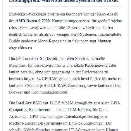
Leistungsprofil: Was leistet dieses System in der Praxis?
Entwickler-Workloads profitieren besonders von der Kern-Anzahl
des
AMD Ryzen 9 7900
. Kompilierungsprozesse für große Projekte
(Rust, C++, Java) werden auf alle 12 Kerne verteilt und laufen
deutlich schneller ab als auf weniger Kern-Systemen. Inkrementelle
Builds moderner Mono-Repos sind in Sekunden statt Minuten
abgeschlossen.
Docker-Container-Stacks mit mehreren Services, virtuelle
Maschinen für Test-Environments und lokale Kubernetes-Cluster
laufen parallel, ohne sich gegenseitig in der Performance zu
beeinträchtigen. 64 GB RAM geben ausreichend Puffer für mehrere
laufende VMs mit je 4-8 GB RAM-Zuweisung sowie laufende IDE,
Browser und Kommunikationstools.
Die
Intel Arc B580
mit 12 GB VRAM ermöglicht zusätzlich GPU-
Computing-Experimente — lokale LLM-Inferenz für Code-
Assistenten, GPU-beschleunigtes Datenbankprocessing oder
Machine-Learning-Experimente im Entwicklungskontext. Der
schnelle NVMe-Speicher minimiert I/O-Wartezeiten beim Klonen