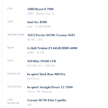
CPU
AMD Ryzen 9 7900
AMD · Raphael (Zen 4)
GPU
Intel Arc B580
Intel · 12 GB VRAM
MAINBOARD
ASUS ProArt X670E-Creator WiFi
X670E · ATX
RAM
G.Skill Trident Z5 64GB DDR5-6000
DDR5 · 64 GB
SSD
WD Blue SN580 1TB
M.2 PCIe 4.0 · 1000 GB
GEHÄUSE
be quiet! Dark Base 900 Pro
Full Tower
NETZTEIL
be quiet! Straight Power 12 750W
750 W · 80+ Platinum
CPU-
Corsair H170i Elite Capellix
KÜHLER
AIO