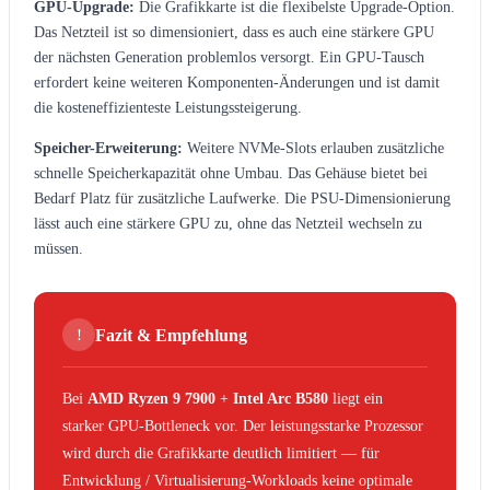
GPU-Upgrade:
Die Grafikkarte ist die flexibelste Upgrade-Option.
Das Netzteil ist so dimensioniert, dass es auch eine stärkere GPU
der nächsten Generation problemlos versorgt. Ein GPU-Tausch
erfordert keine weiteren Komponenten-Änderungen und ist damit
die kosteneffizienteste Leistungssteigerung.
Speicher-Erweiterung:
Weitere NVMe-Slots erlauben zusätzliche
schnelle Speicherkapazität ohne Umbau. Das Gehäuse bietet bei
Bedarf Platz für zusätzliche Laufwerke. Die PSU-Dimensionierung
lässt auch eine stärkere GPU zu, ohne das Netzteil wechseln zu
müssen.
!
Fazit & Empfehlung
Bei
AMD Ryzen 9 7900
+
Intel Arc B580
liegt ein
starker GPU-Bottleneck vor. Der leistungsstarke Prozessor
wird durch die Grafikkarte deutlich limitiert — für
Entwicklung / Virtualisierung-Workloads keine optimale