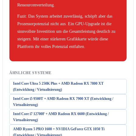
Ressourcenverteilung.
Fazit: Das System arbeitet zuverlässig, schöpft aber das
Prozessorpotenzial nicht aus. Ein GPU-Upgrade ist die
sinnvollste Investition um die Gesamtleistung deutlich zu
steigern. Mit einer stärkeren Grafikkarte würde diese
Plattform ihr volles Potenzial entfalten.
ÄHNLICHE SYSTEME
Intel Core Ultra 5 250K Plus + AMD Radeon RX 7800 XT
(Entwicklung / Virtualisierung)
Intel Core i5 9500T + AMD Radeon RX 7900 XT (Entwicklung /
Virtualisierung)
Intel Core i7 12700F + AMD Radeon RX 6600 (Entwicklung /
Virtualisierung)
AMD Ryzen 5 PRO 1600 + NVIDIA GeForce GTX 1050 Ti
(Entwicklung / Virtualisierung)