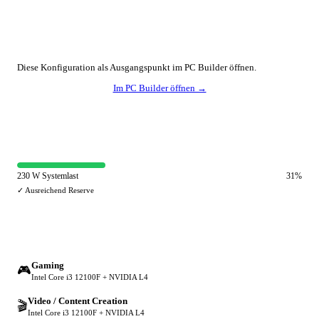
🔧 Konfiguration anpassen
Diese Konfiguration als Ausgangspunkt im PC Builder öffnen.
Im PC Builder öffnen →
⚡ Netzteil-Auslastung
230 W Systemlast
31%
✓ Ausreichend Reserve
🔀 Andere Einsatzzwecke
Gaming
🎮
Intel Core i3 12100F + NVIDIA L4
Video / Content Creation
🎬
Intel Core i3 12100F + NVIDIA L4