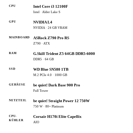
CPU
Intel Core i3 12100F
Intel · Alder Lake S
GPU
NVIDIA L4
NVIDIA · 24 GB VRAM
MAINBOARD
ASRock Z790 Pro RS
Z790 · ATX
RAM
G.Skill Trident Z5 64GB DDR5-6000
DDR5 · 64 GB
SSD
WD Blue SN580 1TB
M.2 PCIe 4.0 · 1000 GB
GEHÄUSE
be quiet! Dark Base 900 Pro
Full Tower
NETZTEIL
be quiet! Straight Power 12 750W
750 W · 80+ Platinum
CPU-
Corsair H170i Elite Capellix
KÜHLER
AIO