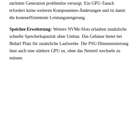
nächsten Generation problemlos versorgt. Ein GPU-Tausch
erfordert keine weiteren Komponenten-Änderungen und ist damit
die kosteneffizienteste Leistungssteigerung.
Speicher-Erweiterung:
Weitere NVMe-Slots erlauben zusätzliche
schnelle Speicherkapazität ohne Umbau. Das Gehäuse bietet bei
Bedarf Platz für zusätzliche Laufwerke. Die PSU-Dimensionierung
lässt auch eine stärkere GPU zu, ohne das Netzteil wechseln zu
müssen.
!
Fazit & Empfehlung
Bei
Intel Core i3 12100F
+
NVIDIA L4
ist der CPU-
Bottleneck stark ausgeprägt. Ein erheblicher Teil der GPU-
Leistung bleibt ungenutzt — für Entwicklung /
Virtualisierung-Anwendungen kein optimales Setup.
Fazit: Wer diese Kombination bereits besitzt, profitiert am