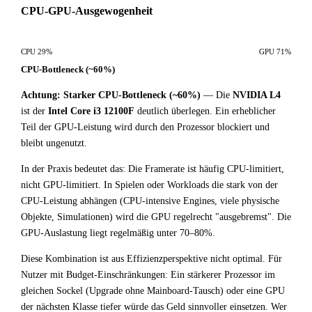
CPU-GPU-Ausgewogenheit
CPU 29%
GPU 71%
CPU-Bottleneck (~60%)
Achtung: Starker CPU-Bottleneck (~60%)
— Die
NVIDIA L4
ist der
Intel Core i3 12100F
deutlich überlegen. Ein erheblicher
Teil der GPU-Leistung wird durch den Prozessor blockiert und
bleibt ungenutzt.
In der Praxis bedeutet das: Die Framerate ist häufig CPU-limitiert,
nicht GPU-limitiert. In Spielen oder Workloads die stark von der
CPU-Leistung abhängen (CPU-intensive Engines, viele physische
Objekte, Simulationen) wird die GPU regelrecht "ausgebremst". Die
GPU-Auslastung liegt regelmäßig unter 70–80%.
Diese Kombination ist aus Effizienzperspektive nicht optimal. Für
Nutzer mit Budget-Einschränkungen: Ein stärkerer Prozessor im
gleichen Sockel (Upgrade ohne Mainboard-Tausch) oder eine GPU
der nächsten Klasse tiefer würde das Geld sinnvoller einsetzen. Wer