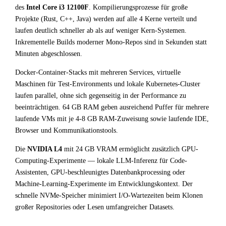
des
Intel Core i3 12100F
. Kompilierungsprozesse für große
Projekte (Rust, C++, Java) werden auf alle 4 Kerne verteilt und
laufen deutlich schneller ab als auf weniger Kern-Systemen.
Inkrementelle Builds moderner Mono-Repos sind in Sekunden statt
Minuten abgeschlossen.
Docker-Container-Stacks mit mehreren Services, virtuelle
Maschinen für Test-Environments und lokale Kubernetes-Cluster
laufen parallel, ohne sich gegenseitig in der Performance zu
beeinträchtigen. 64 GB RAM geben ausreichend Puffer für mehrere
laufende VMs mit je 4-8 GB RAM-Zuweisung sowie laufende IDE,
Browser und Kommunikationstools.
Die
NVIDIA L4
mit 24 GB VRAM ermöglicht zusätzlich GPU-
Computing-Experimente — lokale LLM-Inferenz für Code-
Assistenten, GPU-beschleunigtes Datenbankprocessing oder
Machine-Learning-Experimente im Entwicklungskontext. Der
schnelle NVMe-Speicher minimiert I/O-Wartezeiten beim Klonen
großer Repositories oder Lesen umfangreicher Datasets.