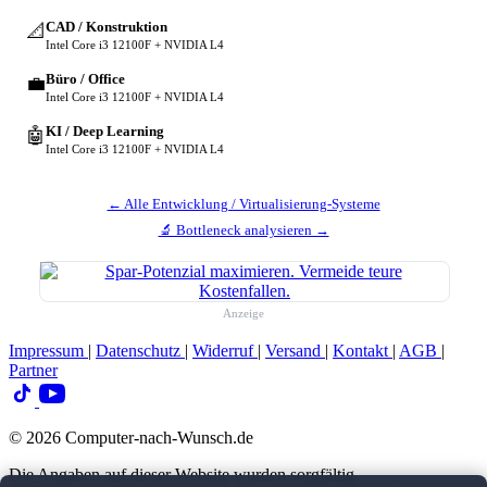
CAD / Konstruktion
📐
Intel Core i3 12100F + NVIDIA L4
Büro / Office
💼
Intel Core i3 12100F + NVIDIA L4
KI / Deep Learning
🤖
Intel Core i3 12100F + NVIDIA L4
← Alle Entwicklung / Virtualisierung-Systeme
🔬 Bottleneck analysieren →
Anzeige
Impressum
|
Datenschutz
|
Widerruf
|
Versand
|
Kontakt
|
AGB
|
Partner
© 2026 Computer-nach-Wunsch.de
Die Angaben auf dieser Website wurden sorgfältig