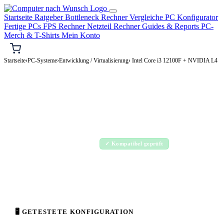
Startseite
Ratgeber
Bottleneck Rechner
Vergleiche
PC Konfigurator
Fertige PCs
FPS Rechner
Netzteil Rechner
Guides & Reports
PC-
Merch & T-Shirts
Mein Konto
Startseite
›
PC-Systeme
›
Entwicklung / Virtualisierung
› Intel Core i3 12100F + NVIDIA L4
⌨️ ENTWICKLUNG / VIRTUALISIERUNG-PC
Intel Core i3 12100F + NVIDIA L4
Entwicklung / Virtualisierung-PC Konfiguration
Enthusiast · 2.000–4.000€
✓ Kompatibel geprüft
⚡ ca. 230 W
🖥 GETESTETE KONFIGURATION