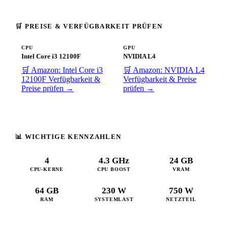
🛒 PREISE & VERFÜGBARKEIT PRÜFEN
CPU
GPU
Intel Core i3 12100F
NVIDIA L4
🛒 Amazon: Intel Core i3
🛒 Amazon: NVIDIA L4
12100F
Verfügbarkeit &
Verfügbarkeit & Preise
Preise prüfen →
prüfen →
📊 WICHTIGE KENNZAHLEN
4
4.3 GHz
24 GB
CPU-KERNE
CPU BOOST
VRAM
64 GB
230 W
750 W
RAM
SYSTEMLAST
NETZTEIL