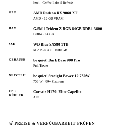
Intel · Coffee Lake S Refresh
GPU
AMD Radeon RX 9060 XT
AMD · 16 GB VRAM
RAM
G.Skill Trident Z RGB 64GB DDR4-3600
DDR4 · 64 GB
SSD
WD Blue SN580 1TB
M.2 PCIe 4.0 · 1000 GB
GEHÄUSE
be quiet! Dark Base 900 Pro
Full Tower
NETZTEIL
be quiet! Straight Power 12 750W
750 W · 80+ Platinum
CPU-
Corsair H170i Elite Capellix
KÜHLER
AIO
🛒 PREISE & VERFÜGBARKEIT PRÜFEN