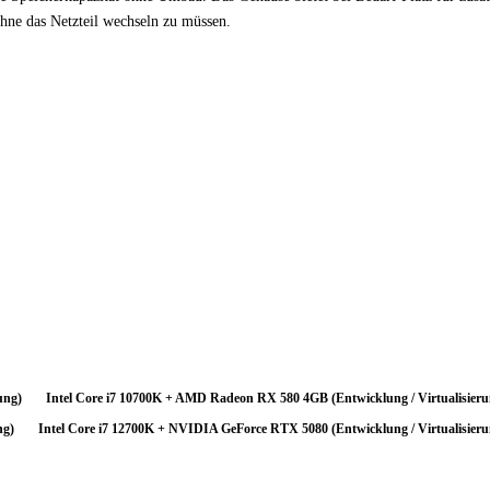
hne das Netzteil wechseln zu müssen.
ttleneck stark ausgeprägt. Ein erheblicher Teil der GPU-Leistung bleibt unge
n bei hohen Auflösungen wo die GPU zum Flaschenhals wird. Für Neukäufer: Ent
 — das Geld ist dann effizienter eingesetzt.
ung)
Intel Core i7 10700K + AMD Radeon RX 580 4GB (Entwicklung / Virtualisieru
ng)
Intel Core i7 12700K + NVIDIA GeForce RTX 5080 (Entwicklung / Virtualisieru