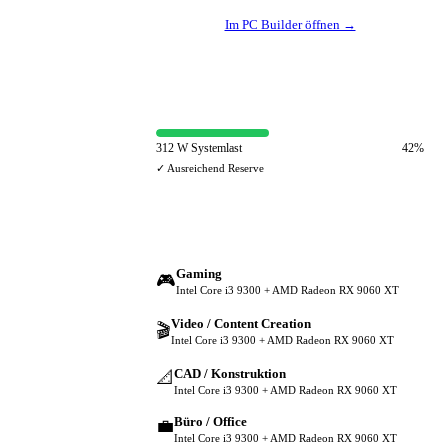
Im PC Builder öffnen →
⚡ Netzteil-Auslastung
312 W Systemlast
42%
✓ Ausreichend Reserve
🔀 Andere Einsatzzwecke
Gaming
🎮
Intel Core i3 9300 + AMD Radeon RX 9060 XT
Video / Content Creation
🎬
Intel Core i3 9300 + AMD Radeon RX 9060 XT
CAD / Konstruktion
📐
Intel Core i3 9300 + AMD Radeon RX 9060 XT
Büro / Office
💼
Intel Core i3 9300 + AMD Radeon RX 9060 XT