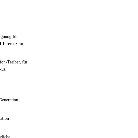
ignung für
I-Inferenz im
ion-Treiber, für
kus.
Generation.
ration
zliche