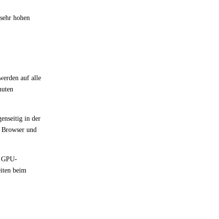
 sehr hohen
werden auf alle
nuten
enseitig in der
, Browser und
, GPU-
iten beim