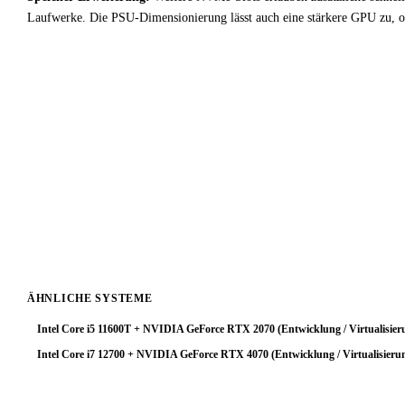
Laufwerke. Die PSU-Dimensionierung lässt auch eine stärkere GPU zu, o
!
Fazit & Empfehlung
Bei
Intel Core i3 9300
+
AMD Radeon RX 9060 XT
ist der CPU-Bo
Entwicklung / Virtualisierung-Anwendungen kein optimales Setup.
Fazit: Wer diese Kombination bereits besitzt, profitiert am meiste
stärkeren Prozessor wählen, oder eine GPU der nächsten Klasse tiefer
ÄHNLICHE SYSTEME
Intel Core i5 11600T + NVIDIA GeForce RTX 2070 (Entwicklung / Virtualisier
Intel Core i7 12700 + NVIDIA GeForce RTX 4070 (Entwicklung / Virtualisieru