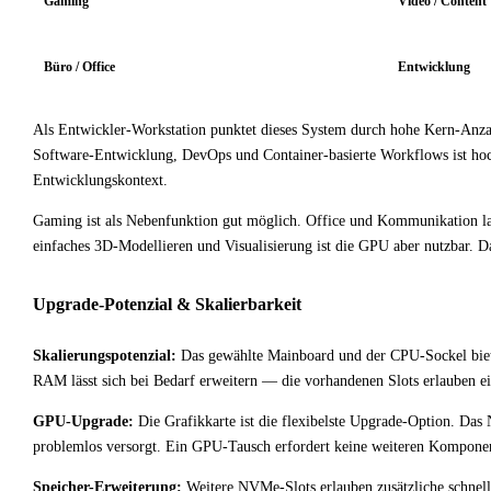
Gaming
Video / Content
Büro / Office
Entwicklung
Als Entwickler-Workstation punktet dieses System durch hohe Kern-Anza
Software-Entwicklung, DevOps und Container-basierte Workflows ist h
Entwicklungskontext.
Gaming ist als Nebenfunktion gut möglich. Office und Kommunikation lauf
einfaches 3D-Modellieren und Visualisierung ist die GPU aber nutzbar. D
Upgrade-Potenzial & Skalierbarkeit
Skalierungspotenzial:
Das gewählte Mainboard und der CPU-Sockel biete
RAM lässt sich bei Bedarf erweitern — die vorhandenen Slots erlauben e
GPU-Upgrade:
Die Grafikkarte ist die flexibelste Upgrade-Option. Das N
problemlos versorgt. Ein GPU-Tausch erfordert keine weiteren Komponent
Speicher-Erweiterung:
Weitere NVMe-Slots erlauben zusätzliche schnelle