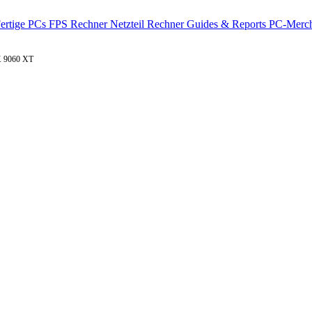
ertige PCs
FPS Rechner
Netzteil Rechner
Guides & Reports
PC-Merch
X 9060 XT
adeon RX 9060 XT
on