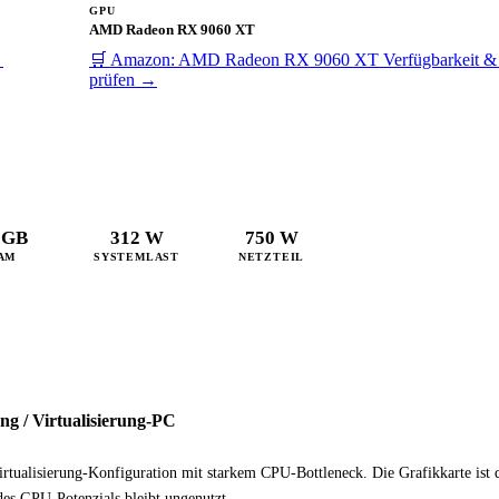
GPU
AMD Radeon RX 9060 XT
→
🛒 Amazon: AMD Radeon RX 9060 XT
Verfügbarkeit &
prüfen →
 GB
312 W
750 W
AM
SYSTEMLAST
NETZTEIL
g / Virtualisierung-PC
irtualisierung-Konfiguration mit starkem CPU-Bottleneck. Die Grafikkarte ist 
 des GPU-Potenzials bleibt ungenutzt.