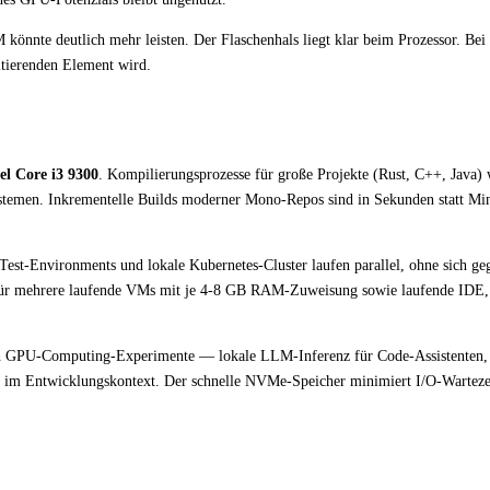
önnte deutlich mehr leisten. Der Flaschenhals liegt klar beim Prozessor. Bei
itierenden Element wird.
el Core i3 9300
. Kompilierungsprozesse für große Projekte (Rust, C++, Java) 
Systemen. Inkrementelle Builds moderner Mono-Repos sind in Sekunden statt Mi
est-Environments und lokale Kubernetes-Cluster laufen parallel, ohne sich geg
für mehrere laufende VMs mit je 4-8 GB RAM-Zuweisung sowie laufende IDE
 GPU-Computing-Experimente — lokale LLM-Inferenz für Code-Assistenten
 im Entwicklungskontext. Der schnelle NVMe-Speicher minimiert I/O-Warteze