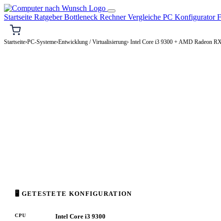
Startseite
Ratgeber
Bottleneck Rechner
Vergleiche
PC Konfigurator
F
Startseite
›
PC-Systeme
›
Entwicklung / Virtualisierung
› Intel Core i3 9300 + AMD Radeon R
⌨️ ENTWICKLUNG / VIRTUALISIERUNG-PC
Intel Core i3 9300 + AMD R
Entwicklung / Virtualisierung-PC Konfigurati
Enthusiast · 2.000–4.000€
⚡ ca. 312 W
🖥 GETESTETE KONFIGURATION
CPU
Intel Core i3 9300