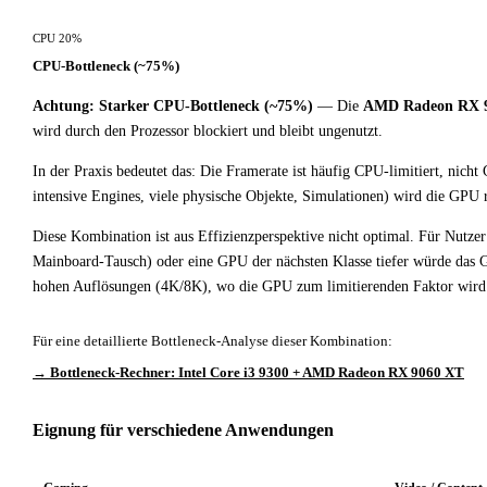
CPU 20%
CPU-Bottleneck (~75%)
Achtung: Starker CPU-Bottleneck (~75%)
— Die
AMD Radeon RX 
wird durch den Prozessor blockiert und bleibt ungenutzt.
In der Praxis bedeutet das: Die Framerate ist häufig CPU-limitiert, nic
intensive Engines, viele physische Objekte, Simulationen) wird die GPU
Diese Kombination ist aus Effizienzperspektive nicht optimal. Für Nutz
Mainboard-Tausch) oder eine GPU der nächsten Klasse tiefer würde das Ge
hohen Auflösungen (4K/8K), wo die GPU zum limitierenden Faktor wird
Für eine detaillierte Bottleneck-Analyse dieser Kombination:
→ Bottleneck-Rechner: Intel Core i3 9300 + AMD Radeon RX 9060 XT
Eignung für verschiedene Anwendungen