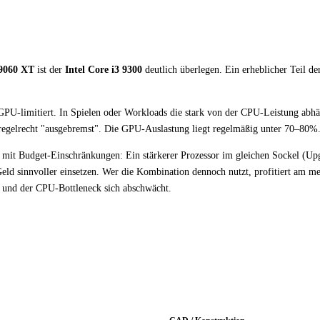
9060 XT
ist der
Intel Core i3 9300
deutlich überlegen. Ein erheblicher Teil d
ht GPU-limitiert. In Spielen oder Workloads die stark von der CPU-Leistung ab
 regelrecht "ausgebremst". Die GPU-Auslastung liegt regelmäßig unter 70–80%
er mit Budget-Einschränkungen: Ein stärkerer Prozessor im gleichen Sockel (U
ld sinnvoller einsetzen. Wer die Kombination dennoch nutzt, profitiert am mei
 und der CPU-Bottleneck sich abschwächt.