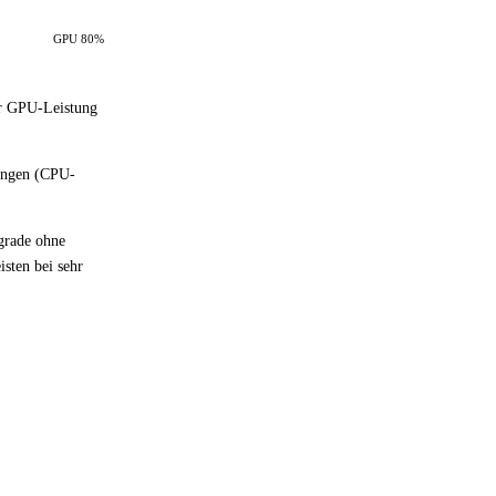
GPU 80%
er GPU-Leistung
hängen (CPU-
.
pgrade ohne
sten bei sehr