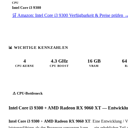
CPU
Intel Core i3 9300
🛒 Amazon: Intel Core i3 9300
Verfügbarkeit & Preise prüfen 
📊 WICHTIGE KENNZAHLEN
4
4.3 GHz
16 GB
64
CPU-KERNE
CPU BOOST
VRAM
R
⚠ CPU-Bottleneck
Intel Core i3 9300 + AMD Radeon RX 9060 XT — Entwicklun
Intel Core i3 9300
+
AMD Radeon RX 9060 XT
: Eine Entwicklung / V
leistungsfähiger als der Prozessor versorgen kann — ein erheblicher Teil