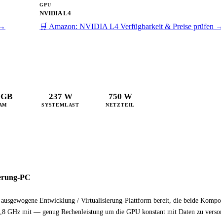
GPU
NVIDIA L4
 →
🛒 Amazon: NVIDIA L4
Verfügbarkeit & Preise prüfen 
 GB
237 W
750 W
AM
SYSTEMLAST
NETZTEIL
ierung-PC
e ausgewogene Entwicklung / Virtualisierung-Plattform bereit, die beide Komp
u 4,8 GHz mit — genug Rechenleistung um die GPU konstant mit Daten zu verso