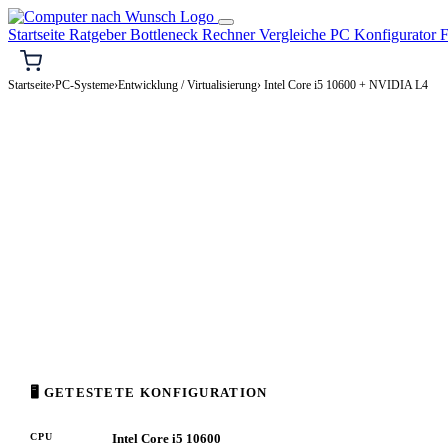
Startseite
Ratgeber
Bottleneck Rechner
Vergleiche
PC Konfigurator
F
Startseite
›
PC-Systeme
›
Entwicklung / Virtualisierung
› Intel Core i5 10600 + NVIDIA L4
⌨️ ENTWICKLUNG / VIRTUALISIERUNG-PC
Intel Core i5 10600 + NVIDI
Entwicklung / Virtualisierung-PC Konfigurati
Enthusiast · 2.000–4.000€
⚡ ca. 237 W
🖥 GETESTETE KONFIGURATION
CPU
Intel Core i5 10600