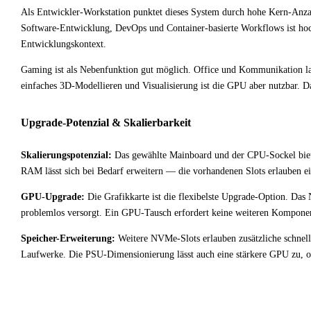
Als Entwickler-Workstation punktet dieses System durch hohe Kern-Anza
Software-Entwicklung, DevOps und Container-basierte Workflows ist h
Entwicklungskontext.
Gaming ist als Nebenfunktion gut möglich. Office und Kommunikation lauf
einfaches 3D-Modellieren und Visualisierung ist die GPU aber nutzbar. D
Upgrade-Potenzial & Skalierbarkeit
Skalierungspotenzial:
Das gewählte Mainboard und der CPU-Sockel biete
RAM lässt sich bei Bedarf erweitern — die vorhandenen Slots erlauben e
GPU-Upgrade:
Die Grafikkarte ist die flexibelste Upgrade-Option. Das N
problemlos versorgt. Ein GPU-Tausch erfordert keine weiteren Komponent
Speicher-Erweiterung:
Weitere NVMe-Slots erlauben zusätzliche schnelle
Laufwerke. Die PSU-Dimensionierung lässt auch eine stärkere GPU zu, o
✓
Fazit & Empfehlung