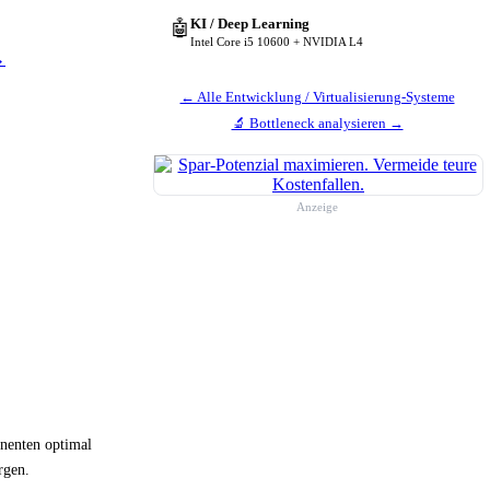
KI / Deep Learning
🤖
Intel Core i5 10600 + NVIDIA L4
→
← Alle Entwicklung / Virtualisierung-Systeme
🔬 Bottleneck analysieren →
Anzeige
onenten optimal
rgen.