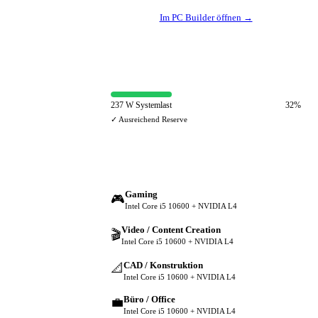
Im PC Builder öffnen →
⚡ Netzteil-Auslastung
237 W Systemlast
32%
✓ Ausreichend Reserve
🔀 Andere Einsatzzwecke
Gaming
🎮
Intel Core i5 10600 + NVIDIA L4
Video / Content Creation
🎬
Intel Core i5 10600 + NVIDIA L4
CAD / Konstruktion
📐
Intel Core i5 10600 + NVIDIA L4
Büro / Office
💼
Intel Core i5 10600 + NVIDIA L4