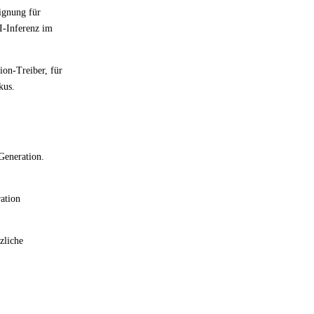
ignung für
I-Inferenz im
ion-Treiber, für
kus.
Generation.
ration
zliche