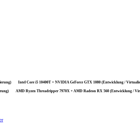
ogene Entwicklung / Virtualisierung-Konfiguration die ihr Budget effizient ei
zte Kapazität.
ation sehr empfehlenswert. Die empfohlenen Begleitkomponenten (64 GB RAM
ierung)
Intel Core i5 10400T + NVIDIA GeForce GTX 1080 (Entwicklung / Virtualis
erung)
AMD Ryzen Threadripper 7970X + AMD Radeon RX 560 (Entwicklung / Virt
er