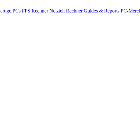
ertige PCs
FPS Rechner
Netzteil Rechner
Guides & Reports
PC-Merch
A L4
on