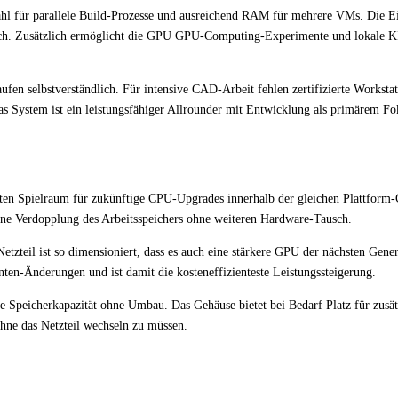
hl für parallele Build-Prozesse und ausreichend RAM für mehrere VMs. Die E
och. Zusätzlich ermöglicht die GPU GPU-Computing-Experimente und lokale K
en selbstverständlich. Für intensive CAD-Arbeit fehlen zertifizierte Workstat
as System ist ein leistungsfähiger Allrounder mit Entwicklung als primärem Fo
n Spielraum für zukünftige CPU-Upgrades innerhalb der gleichen Plattform-
ine Verdopplung des Arbeitsspeichers ohne weiteren Hardware-Tausch.
etzteil ist so dimensioniert, dass es auch eine stärkere GPU der nächsten Gene
en-Änderungen und ist damit die kosteneffizienteste Leistungssteigerung.
 Speicherkapazität ohne Umbau. Das Gehäuse bietet bei Bedarf Platz für zusät
hne das Netzteil wechseln zu müssen.