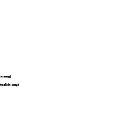
nsetzt. CPU
, NVMe-
ierung)
ualisierung)