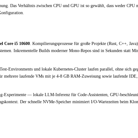
nung. Das Verhältnis zwischen CPU und GPU ist so gewählt, dass weder CPU
Konfiguration.
tel Core i5 10600
. Kompilierungsprozesse für große Projekte (Rust, C++, Java)
Systemen. Inkrementelle Builds moderner Mono-Repos sind in Sekunden statt Mi
est-Environments und lokale Kubernetes-Cluster laufen parallel, ohne sich geg
für mehrere laufende VMs mit je 4-8 GB RAM-Zuweisung sowie laufende IDE
Experimente — lokale LLM-Inferenz für Code-Assistenten, GPU-beschleuni
gskontext. Der schnelle NVMe-Speicher minimiert I/O-Wartezeiten beim Klon