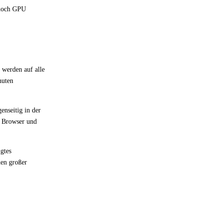
 noch GPU
 werden auf alle
nuten
enseitig in der
, Browser und
gtes
en großer