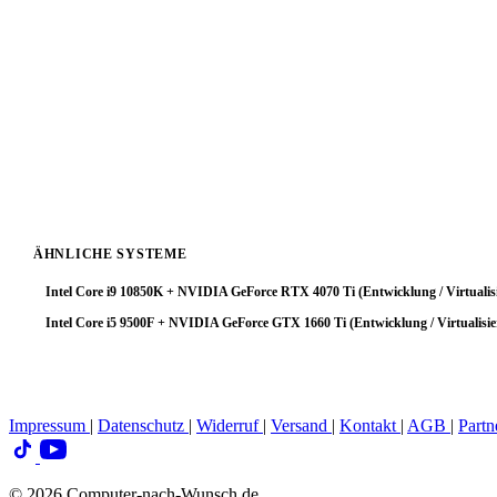
Das System aus
Intel Core i5 10600
und
NVIDIA L4
ist eine ausgew
und GPU harmonieren gut — kein unnötiger Overhead, keine ungenut
Für Entwicklung / Virtualisierung-Anwendungen ist diese Kombin
SSD) runden das System zu einem stabilen Gesamtpaket ab.
ÄHNLICHE SYSTEME
Intel Core i9 10850K + NVIDIA GeForce RTX 4070 Ti (Entwicklung / Virtualis
Intel Core i5 9500F + NVIDIA GeForce GTX 1660 Ti (Entwicklung / Virtualisi
Impressum
|
Datenschutz
|
Widerruf
|
Versand
|
Kontakt
|
AGB
|
Partn
© 2026 Computer-nach-Wunsch.de