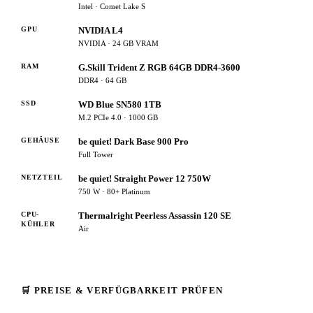
Intel · Comet Lake S
GPU
NVIDIA L4
NVIDIA · 24 GB VRAM
RAM
G.Skill Trident Z RGB 64GB DDR4-3600
DDR4 · 64 GB
SSD
WD Blue SN580 1TB
M.2 PCIe 4.0 · 1000 GB
GEHÄUSE
be quiet! Dark Base 900 Pro
Full Tower
NETZTEIL
be quiet! Straight Power 12 750W
750 W · 80+ Platinum
CPU-
Thermalright Peerless Assassin 120 SE
KÜHLER
Air
🛒 PREISE & VERFÜGBARKEIT PRÜFEN