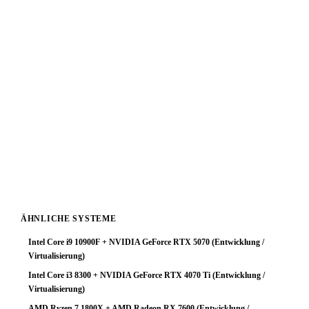
3GB
liegt ein starker GPU-Bottleneck vor. Der
leistungsstarke Prozessor wird durch die Grafikkarte
deutlich limitiert — für Entwicklung / Virtualisierung-
Workloads keine optimale Ressourcenverteilung.
Fazit: Das System arbeitet zuverlässig, schöpft aber das
Prozessorpotenzial nicht aus. Ein GPU-Upgrade ist die
sinnvollste Investition um die Gesamtleistung deutlich zu
steigern. Mit einer stärkeren Grafikkarte würde diese
Plattform ihr volles Potenzial entfalten.
ÄHNLICHE SYSTEME
Intel Core i9 10900F + NVIDIA GeForce RTX 5070 (Entwicklung /
Virtualisierung)
Intel Core i3 8300 + NVIDIA GeForce RTX 4070 Ti (Entwicklung /
Virtualisierung)
AMD Ryzen 7 1800X + AMD Radeon RX 7600 (Entwicklung /