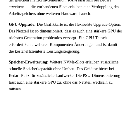
der gleichen Plattform-Generation. RAM lässt sich bei Bedarf
erweitern — die vorhandenen Slots erlauben eine Verdopplung des
Arbeitsspeichers ohne weiteren Hardware-Tausch.
GPU-Upgrade:
Die Grafikkarte ist die flexibelste Upgrade-Option.
Das Netzteil ist so dimensioniert, dass es auch eine stärkere GPU der
nächsten Generation problemlos versorgt. Ein GPU-Tausch
erfordert keine weiteren Komponenten-Änderungen und ist damit
die kosteneffizienteste Leistungssteigerung.
Speicher-Erweiterung:
Weitere NVMe-Slots erlauben zusätzliche
schnelle Speicherkapazität ohne Umbau. Das Gehäuse bietet bei
Bedarf Platz für zusätzliche Laufwerke. Die PSU-Dimensionierung
lässt auch eine stärkere GPU zu, ohne das Netzteil wechseln zu
müssen.
!
Fazit & Empfehlung
Bei
Intel Core i5 13600K
+
NVIDIA GeForce GTX 1060