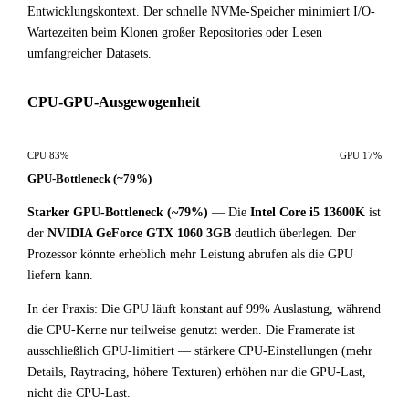
Entwicklungskontext. Der schnelle NVMe-Speicher minimiert I/O-
Wartezeiten beim Klonen großer Repositories oder Lesen
umfangreicher Datasets.
CPU-GPU-Ausgewogenheit
CPU 83%
GPU 17%
GPU-Bottleneck (~79%)
Starker GPU-Bottleneck (~79%)
— Die
Intel Core i5 13600K
ist
der
NVIDIA GeForce GTX 1060 3GB
deutlich überlegen. Der
Prozessor könnte erheblich mehr Leistung abrufen als die GPU
liefern kann.
In der Praxis: Die GPU läuft konstant auf 99% Auslastung, während
die CPU-Kerne nur teilweise genutzt werden. Die Framerate ist
ausschließlich GPU-limitiert — stärkere CPU-Einstellungen (mehr
Details, Raytracing, höhere Texturen) erhöhen nur die GPU-Last,
nicht die CPU-Last.