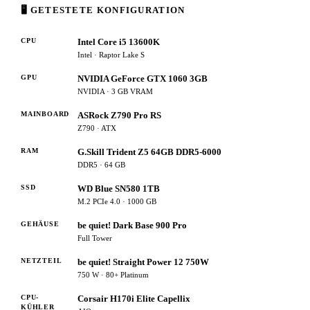
🖥 GETESTETE KONFIGURATION
CPU
Intel Core i5 13600K
Intel · Raptor Lake S
GPU
NVIDIA GeForce GTX 1060 3GB
NVIDIA · 3 GB VRAM
MAINBOARD
ASRock Z790 Pro RS
Z790 · ATX
RAM
G.Skill Trident Z5 64GB DDR5-6000
DDR5 · 64 GB
SSD
WD Blue SN580 1TB
M.2 PCIe 4.0 · 1000 GB
GEHÄUSE
be quiet! Dark Base 900 Pro
Full Tower
NETZTEIL
be quiet! Straight Power 12 750W
750 W · 80+ Platinum
CPU-
Corsair H170i Elite Capellix
KÜHLER