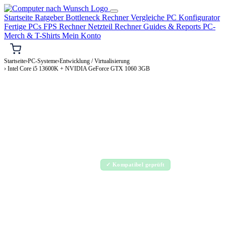
Startseite
Ratgeber
Bottleneck Rechner
Vergleiche
PC Konfigurator
Fertige PCs
FPS Rechner
Netzteil Rechner
Guides & Reports
PC-
Merch & T-Shirts
Mein Konto
Startseite
›
PC-Systeme
›
Entwicklung / Virtualisierung
› Intel Core i5 13600K + NVIDIA GeForce GTX 1060 3GB
⌨️ ENTWICKLUNG / VIRTUALISIERUNG-PC
Intel Core i5 13600K + NVIDIA GeForce
GTX 1060 3GB
Entwicklung / Virtualisierung-PC Konfiguration
Enthusiast · 2.000–4.000€
✓ Kompatibel geprüft
⚡ ca. 345 W