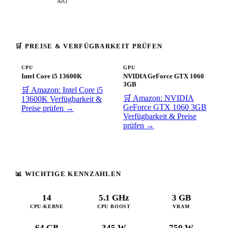
AIO
🛒 PREISE & VERFÜGBARKEIT PRÜFEN
CPU
GPU
Intel Core i5 13600K
NVIDIA GeForce GTX 1060
3GB
🛒 Amazon: Intel Core i5
🛒 Amazon: NVIDIA
13600K
Verfügbarkeit &
GeForce GTX 1060 3GB
Preise prüfen →
Verfügbarkeit & Preise
prüfen →
📊 WICHTIGE KENNZAHLEN
14
5.1 GHz
3 GB
CPU-KERNE
CPU BOOST
VRAM
64 GB
345 W
750 W