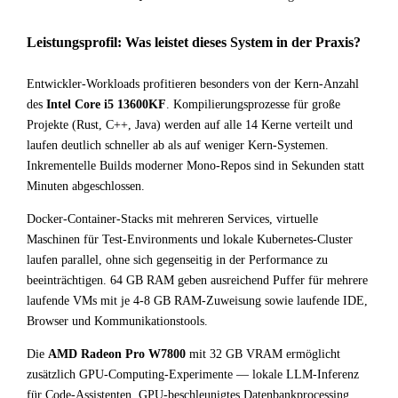
Leistungsprofil: Was leistet dieses System in der Praxis?
Entwickler-Workloads profitieren besonders von der Kern-Anzahl
des
Intel Core i5 13600KF
. Kompilierungsprozesse für große
Projekte (Rust, C++, Java) werden auf alle 14 Kerne verteilt und
laufen deutlich schneller ab als auf weniger Kern-Systemen.
Inkrementelle Builds moderner Mono-Repos sind in Sekunden statt
Minuten abgeschlossen.
Docker-Container-Stacks mit mehreren Services, virtuelle
Maschinen für Test-Environments und lokale Kubernetes-Cluster
laufen parallel, ohne sich gegenseitig in der Performance zu
beeinträchtigen. 64 GB RAM geben ausreichend Puffer für mehrere
laufende VMs mit je 4-8 GB RAM-Zuweisung sowie laufende IDE,
Browser und Kommunikationstools.
Die
AMD Radeon Pro W7800
mit 32 GB VRAM ermöglicht
zusätzlich GPU-Computing-Experimente — lokale LLM-Inferenz
für Code-Assistenten, GPU-beschleunigtes Datenbankprocessing