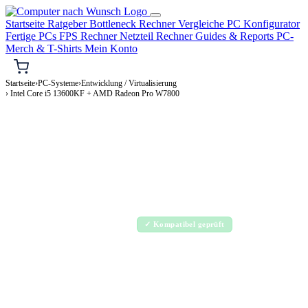
Startseite
Ratgeber
Bottleneck Rechner
Vergleiche
PC Konfigurator
Fertige PCs
FPS Rechner
Netzteil Rechner
Guides & Reports
PC-
Merch & T-Shirts
Mein Konto
Startseite
›
PC-Systeme
›
Entwicklung / Virtualisierung
› Intel Core i5 13600KF + AMD Radeon Pro W7800
⌨️ ENTWICKLUNG / VIRTUALISIERUNG-PC
Intel Core i5 13600KF + AMD Radeon Pro
W7800
Entwicklung / Virtualisierung-PC Konfiguration
Enthusiast · 2.000–4.000€
✓ Kompatibel geprüft
⚡ ca. 485 W