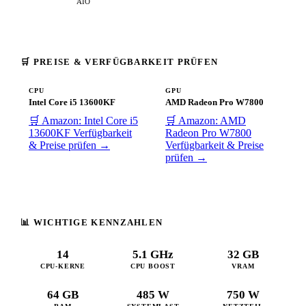
AIO
🛒 PREISE & VERFÜGBARKEIT PRÜFEN
CPU
GPU
Intel Core i5 13600KF
AMD Radeon Pro W7800
🛒 Amazon: Intel Core i5
🛒 Amazon: AMD
13600KF
Verfügbarkeit
Radeon Pro W7800
& Preise prüfen →
Verfügbarkeit & Preise
prüfen →
📊 WICHTIGE KENNZAHLEN
14
5.1 GHz
32 GB
CPU-KERNE
CPU BOOST
VRAM
64 GB
485 W
750 W