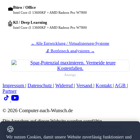
Büro / Office
💼
Intel Core i5 13600KF + AMD Radeon Pro W7800
KI / Deep Learning
🤖
Intel Core i5 13600KF + AMD Radeon Pro W7800
← Alle Entwicklung / Virtualisierung-Systeme
🔬 Bottleneck analysieren →
Anzeige
Impressum
|
Datenschutz
|
Widerruf
|
Versand
|
Kontakt
|
AGB
|
Partner
© 2026 Computer-nach-Wunsch.de
Die Angaben auf dieser Website wurden sorgfältig
zusammengestellt und dienen ausschließlich zur allgemeinen
🍪
Information. Eine Gewähr für Vollständigkeit, Richtigkeit oder
Wir nutzen Cookies, damit unsere Website zuverlässig funktioniert und
Aktualität der Inhalte können wir nicht übernehmen. Diese Seite