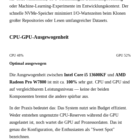
oder Machine-Learning-Experimente im Entwicklungskontext. Der
schnelle NVMe-Speicher minimiert I/O-Wartezeiten beim Klonen
großer Repositories oder Lesen umfangreicher Datasets.
CPU-GPU-Ausgewogenheit
CPU 48%
GPU 52%
Optimal ausgewogen
Die Ausgewogenheit zwischen
Intel Core i5 13600KF
und
AMD
Radeon Pro W7800
ist mit ca.
100%
sehr gut. CPU und GPU sind
auf vergleichbarem Leistungsniveau — keine der beiden
Komponenten bremst die andere spürbar aus.
In der Praxis bedeutet das: Das System nutzt sein Budget effizient.
Weder entstehen ungenutzte CPU-Reserven während die GPU
ausgelastet ist, noch wartet die GPU auf Prozessordaten. Das ist
genau die Konfiguration, die Enthusiasten als "Sweet Spot"
bezeichnen.