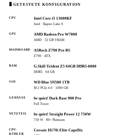
🖥 GETESTETE KONFIGURATION
CPU
Intel Core i5 13600KF
Intel · Raptor Lake S
GPU
AMD Radeon Pro W7800
AMD · 32 GB VRAM
MAINBOARD
ASRock Z790 Pro RS
Z790 · ATX
RAM
G.Skill Trident Z5 64GB DDR5-6000
DDR5 · 64 GB
SSD
WD Blue SN580 1TB
M.2 PCIe 4.0 · 1000 GB
GEHÄUSE
be quiet! Dark Base 900 Pro
Full Tower
NETZTEIL
be quiet! Straight Power 12 750W
750 W · 80+ Platinum
CPU-
Corsair H170i Elite Capellix
KÜHLER