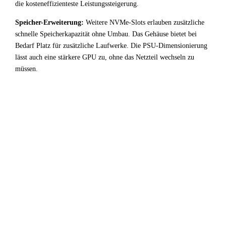
die kosteneffizienteste Leistungssteigerung.
Speicher-Erweiterung:
Weitere NVMe-Slots erlauben zusätzliche
schnelle Speicherkapazität ohne Umbau. Das Gehäuse bietet bei
Bedarf Platz für zusätzliche Laufwerke. Die PSU-Dimensionierung
lässt auch eine stärkere GPU zu, ohne das Netzteil wechseln zu
müssen.
✓
Fazit & Empfehlung
Das System aus
Intel Core i5 13600KF
und
AMD
Radeon Pro W7800
ist eine ausgewogene Entwicklung /
Virtualisierung-Konfiguration die ihr Budget effizient
einsetzt. CPU und GPU harmonieren gut — kein unnötiger
Overhead, keine ungenutzte Kapazität.
Für Entwicklung / Virtualisierung-Anwendungen ist diese
Kombination sehr empfehlenswert. Die empfohlenen