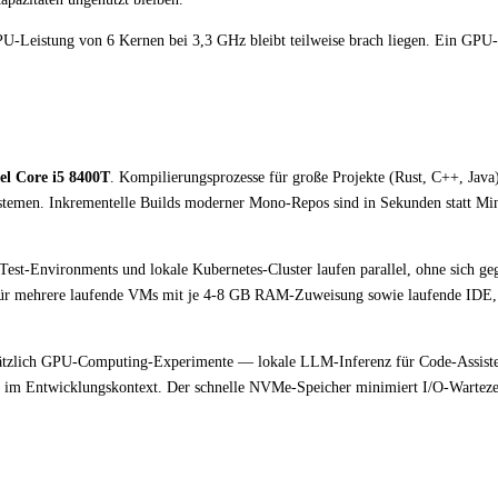
CPU-Leistung von 6 Kernen bei 3,3 GHz bleibt teilweise brach liegen. Ein GP
tel Core i5 8400T
. Kompilierungsprozesse für große Projekte (Rust, C++, Java)
Systemen. Inkrementelle Builds moderner Mono-Repos sind in Sekunden statt Mi
est-Environments und lokale Kubernetes-Cluster laufen parallel, ohne sich geg
für mehrere laufende VMs mit je 4-8 GB RAM-Zuweisung sowie laufende IDE
tzlich GPU-Computing-Experimente — lokale LLM-Inferenz für Code-Assist
 im Entwicklungskontext. Der schnelle NVMe-Speicher minimiert I/O-Warteze