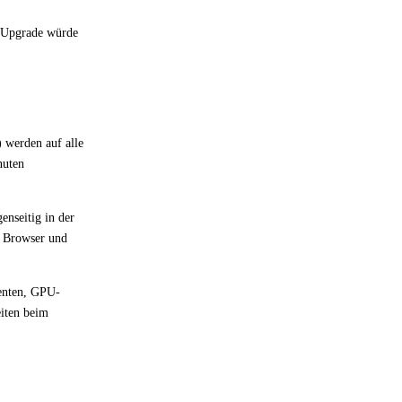
U-Upgrade würde
 werden auf alle
nuten
enseitig in der
, Browser und
enten, GPU-
iten beim