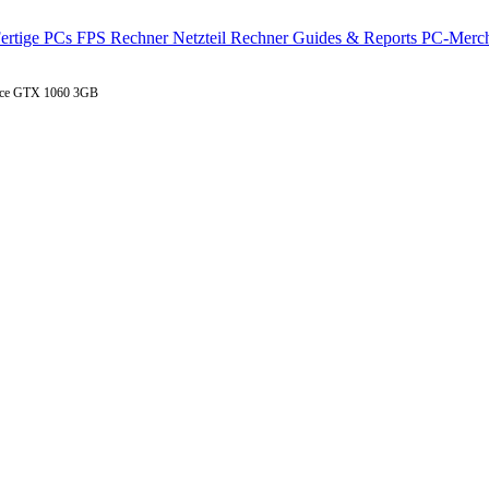
ertige PCs
FPS Rechner
Netzteil Rechner
Guides & Reports
PC-Merch
orce GTX 1060 3GB
IA GeForce GTX 1060 3GB
on