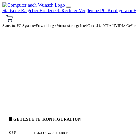
Startseite
Ratgeber
Bottleneck Rechner
Vergleiche
PC Konfigurator
F
Startseite
›
PC-Systeme
›
Entwicklung / Virtualisierung
› Intel Core i5 8400T + NVIDIA GeF
⌨️ ENTWICKLUNG / VIRTUALISIERUNG-PC
Intel Core i5 8400T + NVID
Entwicklung / Virtualisierung-PC Konfigurati
Enthusiast · 2.000–4.000€
⚡ ca. 255 W
🖥 GETESTETE KONFIGURATION
CPU
Intel Core i5 8400T