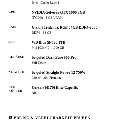
Intel · Coffee Lake S
GPU
NVIDIA GeForce GTX 1060 3GB
NVIDIA · 3 GB VRAM
RAM
G.Skill Trident Z RGB 64GB DDR4-3600
DDR4 · 64 GB
SSD
WD Blue SN580 1TB
M.2 PCIe 4.0 · 1000 GB
GEHÄUSE
be quiet! Dark Base 900 Pro
Full Tower
NETZTEIL
be quiet! Straight Power 12 750W
750 W · 80+ Platinum
CPU-
Corsair H170i Elite Capellix
KÜHLER
AIO
🛒 PREISE & VERFÜGBARKEIT PRÜFEN