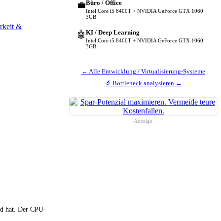
Büro / Office
💼
Intel Core i5 8400T + NVIDIA GeForce GTX 1060
3GB
rkeit &
KI / Deep Learning
🤖
Intel Core i5 8400T + NVIDIA GeForce GTX 1060
3GB
← Alle Entwicklung / Virtualisierung-Systeme
🔬 Bottleneck analysieren →
Anzeige
nd hat. Der CPU-