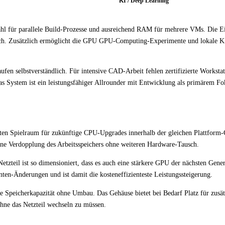
KI / Deep Learning
hl für parallele Build-Prozesse und ausreichend RAM für mehrere VMs. Die E
och. Zusätzlich ermöglicht die GPU GPU-Computing-Experimente und lokale K
en selbstverständlich. Für intensive CAD-Arbeit fehlen zertifizierte Workstat
as System ist ein leistungsfähiger Allrounder mit Entwicklung als primärem Fo
n Spielraum für zukünftige CPU-Upgrades innerhalb der gleichen Plattform-
ine Verdopplung des Arbeitsspeichers ohne weiteren Hardware-Tausch.
etzteil ist so dimensioniert, dass es auch eine stärkere GPU der nächsten Gene
en-Änderungen und ist damit die kosteneffizienteste Leistungssteigerung.
 Speicherkapazität ohne Umbau. Das Gehäuse bietet bei Bedarf Platz für zusät
hne das Netzteil wechseln zu müssen.