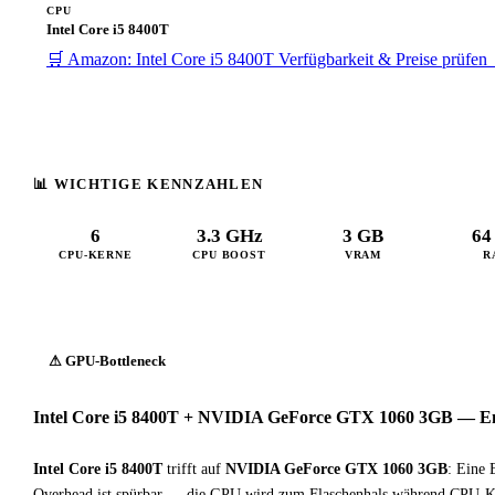
CPU
Intel Core i5 8400T
🛒 Amazon: Intel Core i5 8400T
Verfügbarkeit & Preise prüfen
📊 WICHTIGE KENNZAHLEN
6
3.3 GHz
3 GB
64
CPU-KERNE
CPU BOOST
VRAM
R
⚠ GPU-Bottleneck
Intel Core i5 8400T + NVIDIA GeForce GTX 1060 3GB — Ent
Intel Core i5 8400T
trifft auf
NVIDIA GeForce GTX 1060 3GB
: Eine 
Overhead ist spürbar — die GPU wird zum Flaschenhals während CPU-Kap