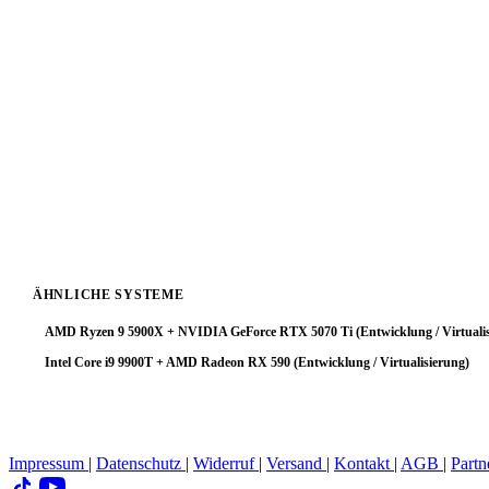
!
Fazit & Empfehlung
Intel Core i5 8400T
+
NVIDIA GeForce GTX 1060 3GB
: Der Pro
Virtualisierung läuft das System stabil, aber CPU-Kapazitäten bleibe
Fazit: Wer die volle CPU-Leistung ausschöpfen möchte, sollte mittel
besonders bei niedrigen bis mittleren Auflösungen macht der GPU-Bo
ÄHNLICHE SYSTEME
AMD Ryzen 9 5900X + NVIDIA GeForce RTX 5070 Ti (Entwicklung / Virtualis
Intel Core i9 9900T + AMD Radeon RX 590 (Entwicklung / Virtualisierung)
Impressum
|
Datenschutz
|
Widerruf
|
Versand
|
Kontakt
|
AGB
|
Partn