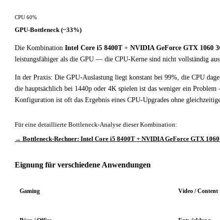
CPU 60%
GPU-Bottleneck (~33%)
Die Kombination
Intel Core i5 8400T
+
NVIDIA GeForce GTX 1060 
leistungsfähiger als die GPU — die CPU-Kerne sind nicht vollständig aus
In der Praxis: Die GPU-Auslastung liegt konstant bei 99%, die CPU dage
die hauptsächlich bei 1440p oder 4K spielen ist das weniger ein Problem
Konfiguration ist oft das Ergebnis eines CPU-Upgrades ohne gleichzeit
Für eine detaillierte Bottleneck-Analyse dieser Kombination:
→ Bottleneck-Rechner: Intel Core i5 8400T + NVIDIA GeForce GTX 106
Eignung für verschiedene Anwendungen
Gaming
Video / Content