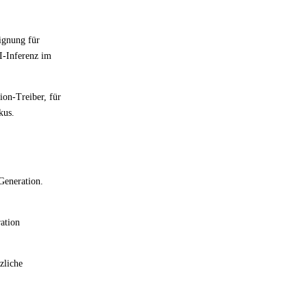
ignung für
I-Inferenz im
ion-Treiber, für
kus.
Generation.
ration
zliche