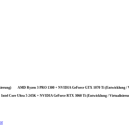
zessor hat spürbar mehr zu bieten als die GPU abrufen kann. Für Entwicklung /
n ungenutzt.
fristig ein GPU-Upgrade planen. Die aktuelle Konfiguration ist trotzdem funk
ttleneck sich am stärksten bemerkbar.
ierung)
AMD Ryzen 3 PRO 1300 + NVIDIA GeForce GTX 1070 Ti (Entwicklung / Vi
Intel Core Ultra 5 245K + NVIDIA GeForce RTX 3060 Ti (Entwicklung / Virtualisieru
er