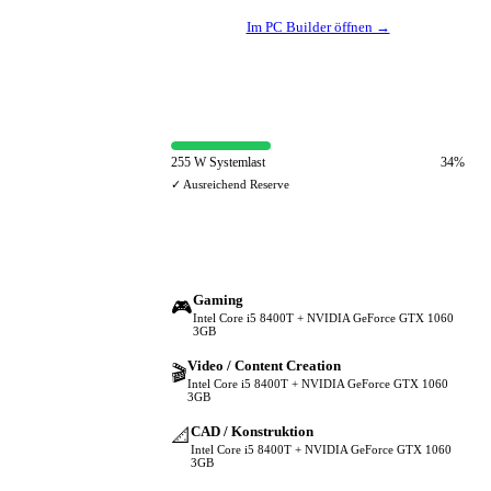
Im PC Builder öffnen →
⚡ Netzteil-Auslastung
255 W Systemlast
34%
✓ Ausreichend Reserve
🔀 Andere Einsatzzwecke
Gaming
🎮
Intel Core i5 8400T + NVIDIA GeForce GTX 1060
3GB
Video / Content Creation
🎬
Intel Core i5 8400T + NVIDIA GeForce GTX 1060
3GB
CAD / Konstruktion
📐
Intel Core i5 8400T + NVIDIA GeForce GTX 1060
3GB