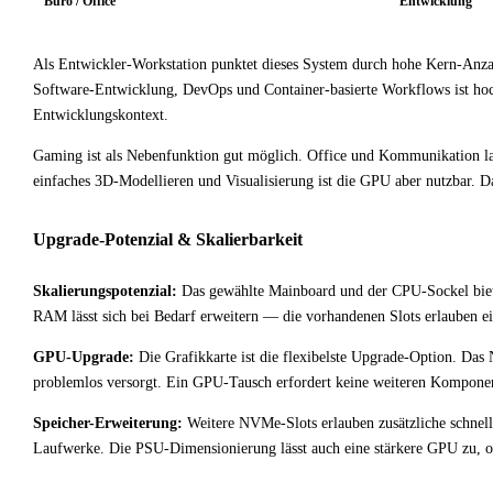
Büro / Office
Entwicklung
Als Entwickler-Workstation punktet dieses System durch hohe Kern-Anza
Software-Entwicklung, DevOps und Container-basierte Workflows ist h
Entwicklungskontext.
Gaming ist als Nebenfunktion gut möglich. Office und Kommunikation lauf
einfaches 3D-Modellieren und Visualisierung ist die GPU aber nutzbar. D
Upgrade-Potenzial & Skalierbarkeit
Skalierungspotenzial:
Das gewählte Mainboard und der CPU-Sockel biete
RAM lässt sich bei Bedarf erweitern — die vorhandenen Slots erlauben e
GPU-Upgrade:
Die Grafikkarte ist die flexibelste Upgrade-Option. Das N
problemlos versorgt. Ein GPU-Tausch erfordert keine weiteren Komponent
Speicher-Erweiterung:
Weitere NVMe-Slots erlauben zusätzliche schnelle
Laufwerke. Die PSU-Dimensionierung lässt auch eine stärkere GPU zu, o