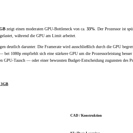
3GB
zeigt einen moderaten GPU-Bottleneck von ca.
33%
. Der Prozessor ist spü
gelastet, während die GPU am Limit arbeitet.
gen deutlich darunter. Die Framerate wird ausschließlich durch die GPU begren
 — bei 1080p empfiehlt sich eine stärkere GPU um die Prozessorleistung besser
igen GPU-Tausch — oder einer bewussten Budget-Entscheidung zugunsten des Pr
0 3GB
CAD / Konstruktion