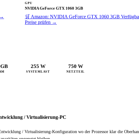
GPU
NVIDIA GeForce GTX 1060 3GB
 →
🛒 Amazon: NVIDIA GeForce GTX 1060 3GB
Verfügba
Preise prüfen →
 GB
255 W
750 W
AM
SYSTEMLAST
NETZTEIL
wicklung / Virtualisierung-PC
Entwicklung / Virtualisierung-Konfiguration wo der Prozessor klar die Oberha
azitäten ungenutzt bleiben.