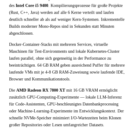
des
Intel Core i5 9400
. Kompilierungsprozesse für große Projekte
(Rust, C++, Java) werden auf alle 6 Kerne verteilt und laufen
deutlich schneller ab als auf weniger Kern-Systemen. Inkrementelle
Builds moderner Mono-Repos sind in Sekunden statt Minuten
abgeschlossen.
Docker-Container-Stacks mit mehreren Services, virtuelle
Maschinen für Test-Environments und lokale Kubernetes-Cluster
laufen parallel, ohne sich gegenseitig in der Performance zu
beeinträchtigen. 64 GB RAM geben ausreichend Puffer für mehrere
laufende VMs mit je 4-8 GB RAM-Zuweisung sowie laufende IDE,
Browser und Kommunikationstools.
Die
AMD Radeon RX 7800 XT
mit 16 GB VRAM ermöglicht
zusätzlich GPU-Computing-Experimente — lokale LLM-Inferenz
für Code-Assistenten, GPU-beschleunigtes Datenbankprocessing
oder Machine-Learning-Experimente im Entwicklungskontext. Der
schnelle NVMe-Speicher minimiert I/O-Wartezeiten beim Klonen
großer Repositories oder Lesen umfangreicher Datasets.