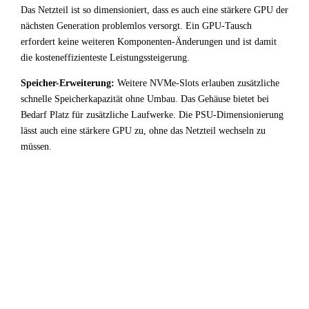
Das Netzteil ist so dimensioniert, dass es auch eine stärkere GPU der
nächsten Generation problemlos versorgt. Ein GPU-Tausch
erfordert keine weiteren Komponenten-Änderungen und ist damit
die kosteneffizienteste Leistungssteigerung.
Speicher-Erweiterung:
Weitere NVMe-Slots erlauben zusätzliche
schnelle Speicherkapazität ohne Umbau. Das Gehäuse bietet bei
Bedarf Platz für zusätzliche Laufwerke. Die PSU-Dimensionierung
lässt auch eine stärkere GPU zu, ohne das Netzteil wechseln zu
müssen.
!
Fazit & Empfehlung
Bei
Intel Core i5 9400
+
AMD Radeon RX 7800 XT
ist
der CPU-Bottleneck stark ausgeprägt. Ein erheblicher Teil
der GPU-Leistung bleibt ungenutzt — für Entwicklung /
Virtualisierung-Anwendungen kein optimales Setup.