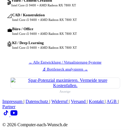
Video / Content Creation
🎬
Intel Core i5 9400 + AMD Radeon RX 7800 XT
CAD / Konstruktion
📐
Intel Core i5 9400 + AMD Radeon RX 7800 XT
Büro / Office
💼
Intel Core i5 9400 + AMD Radeon RX 7800 XT
KI / Deep Learning
🤖
Intel Core i5 9400 + AMD Radeon RX 7800 XT
← Alle Entwicklung / Virtualisierung-Systeme
🔬 Bottleneck analysieren →
Anzeige
Impressum
|
Datenschutz
|
Widerruf
|
Versand
|
Kontakt
|
AGB
|
Partner
© 2026 Computer-nach-Wunsch.de