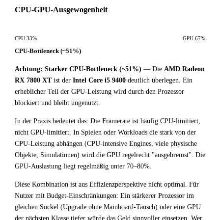
CPU-GPU-Ausgewogenheit
CPU 33%
GPU 67%
CPU-Bottleneck (~51%)
Achtung: Starker CPU-Bottleneck (~51%)
— Die
AMD Radeon
RX 7800 XT
ist der
Intel Core i5 9400
deutlich überlegen. Ein
erheblicher Teil der GPU-Leistung wird durch den Prozessor
blockiert und bleibt ungenutzt.
In der Praxis bedeutet das: Die Framerate ist häufig CPU-limitiert,
nicht GPU-limitiert. In Spielen oder Workloads die stark von der
CPU-Leistung abhängen (CPU-intensive Engines, viele physische
Objekte, Simulationen) wird die GPU regelrecht "ausgebremst". Die
GPU-Auslastung liegt regelmäßig unter 70–80%.
Diese Kombination ist aus Effizienzperspektive nicht optimal. Für
Nutzer mit Budget-Einschränkungen: Ein stärkerer Prozessor im
gleichen Sockel (Upgrade ohne Mainboard-Tausch) oder eine GPU
der nächsten Klasse tiefer würde das Geld sinnvoller einsetzen. Wer