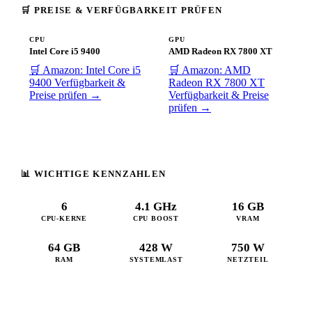
🛒 PREISE & VERFÜGBARKEIT PRÜFEN
CPU
GPU
Intel Core i5 9400
AMD Radeon RX 7800 XT
🛒 Amazon: Intel Core i5
🛒 Amazon: AMD
9400
Verfügbarkeit &
Radeon RX 7800 XT
Preise prüfen →
Verfügbarkeit & Preise
prüfen →
📊 WICHTIGE KENNZAHLEN
6
4.1 GHz
16 GB
CPU-KERNE
CPU BOOST
VRAM
64 GB
428 W
750 W
RAM
SYSTEMLAST
NETZTEIL