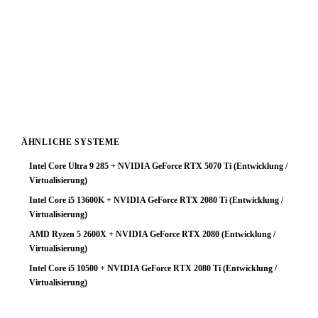
Fazit: Wer diese Kombination bereits besitzt, profitiert am
meisten bei hohen Auflösungen wo die GPU zum
Flaschenhals wird. Für Neukäufer: Entweder einen
stärkeren Prozessor wählen, oder eine GPU der nächsten
Klasse tiefer — das Geld ist dann effizienter eingesetzt.
ÄHNLICHE SYSTEME
Intel Core Ultra 9 285 + NVIDIA GeForce RTX 5070 Ti (Entwicklung /
Virtualisierung)
Intel Core i5 13600K + NVIDIA GeForce RTX 2080 Ti (Entwicklung /
Virtualisierung)
AMD Ryzen 5 2600X + NVIDIA GeForce RTX 2080 (Entwicklung /
Virtualisierung)
Intel Core i5 10500 + NVIDIA GeForce RTX 2080 Ti (Entwicklung /
Virtualisierung)