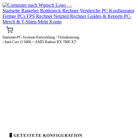
Startseite
Ratgeber
Bottleneck Rechner
Vergleiche
PC Konfigurator
Fertige PCs
FPS Rechner
Netzteil Rechner
Guides & Reports
PC-
Merch & T-Shirts
Mein Konto
Startseite
›
PC-Systeme
›
Entwicklung / Virtualisierung
› Intel Core i5 9400 + AMD Radeon RX 7800 XT
⌨️ ENTWICKLUNG / VIRTUALISIERUNG-PC
Intel Core i5 9400 + AMD Radeon RX
7800 XT
Entwicklung / Virtualisierung-PC Konfiguration
Enthusiast · 2.000–4.000€
⚡ ca. 428 W
🖥 GETESTETE KONFIGURATION