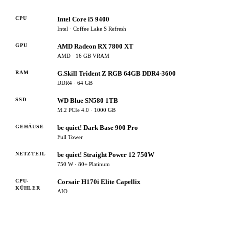
CPU
Intel Core i5 9400
Intel · Coffee Lake S Refresh
GPU
AMD Radeon RX 7800 XT
AMD · 16 GB VRAM
RAM
G.Skill Trident Z RGB 64GB DDR4-3600
DDR4 · 64 GB
SSD
WD Blue SN580 1TB
M.2 PCIe 4.0 · 1000 GB
GEHÄUSE
be quiet! Dark Base 900 Pro
Full Tower
NETZTEIL
be quiet! Straight Power 12 750W
750 W · 80+ Platinum
CPU-
Corsair H170i Elite Capellix
KÜHLER
AIO