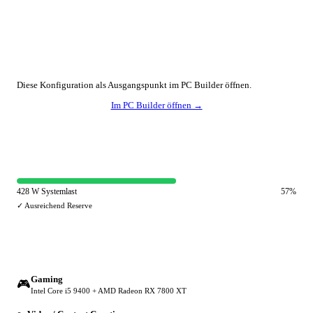
🔧 Konfiguration anpassen
Diese Konfiguration als Ausgangspunkt im PC Builder öffnen.
Im PC Builder öffnen →
⚡ Netzteil-Auslastung
428 W Systemlast
57%
✓ Ausreichend Reserve
🔀 Andere Einsatzzwecke
Gaming
🎮
Intel Core i5 9400 + AMD Radeon RX 7800 XT