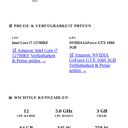
AIO
🛒 PREISE & VERFÜGBARKEIT PRÜFEN
CPU
GPU
Intel Core i7 12700KF
NVIDIA GeForce GTX 1060
3GB
🛒 Amazon: Intel Core i7
🛒 Amazon: NVIDIA
12700KF
Verfügbarkeit
GeForce GTX 1060 3GB
& Preise prüfen →
Verfügbarkeit & Preise
prüfen →
📊 WICHTIGE KENNZAHLEN
12
5.0 GHz
3 GB
CPU-KERNE
CPU BOOST
VRAM
64 GB
345 W
750 W