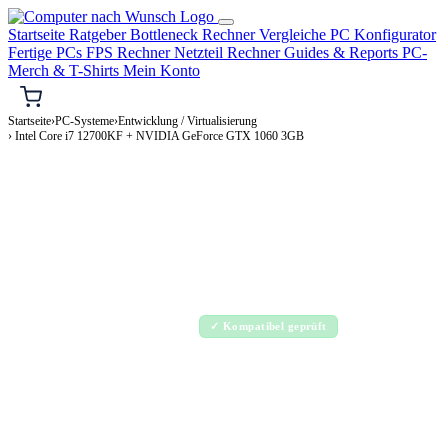
Startseite
Ratgeber
Bottleneck Rechner
Vergleiche
PC Konfigurator
Fertige PCs
FPS Rechner
Netzteil Rechner
Guides & Reports
PC-
Merch & T-Shirts
Mein Konto
Startseite
›
PC-Systeme
›
Entwicklung / Virtualisierung
› Intel Core i7 12700KF + NVIDIA GeForce GTX 1060 3GB
⌨️ ENTWICKLUNG / VIRTUALISIERUNG-PC
Intel Core i7 12700KF + NVIDIA GeForce
GTX 1060 3GB
Entwicklung / Virtualisierung-PC Konfiguration
Enthusiast · 2.000–4.000€
✓ Kompatibel geprüft
⚡ ca. 345 W