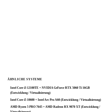
1060 3GB
liegt ein starker GPU-Bottleneck vor. Der
leistungsstarke Prozessor wird durch die Grafikkarte
deutlich limitiert — für Entwicklung / Virtualisierung-
Workloads keine optimale Ressourcenverteilung.
Fazit: Das System arbeitet zuverlässig, schöpft aber das
Prozessorpotenzial nicht aus. Ein GPU-Upgrade ist die
sinnvollste Investition um die Gesamtleistung deutlich zu
steigern. Mit einer stärkeren Grafikkarte würde diese
Plattform ihr volles Potenzial entfalten.
ÄHNLICHE SYSTEME
Intel Core i3 12100TE + NVIDIA GeForce RTX 5060 Ti 16GB
(Entwicklung / Virtualisierung)
Intel Core i5 10600 + Intel Arc Pro A60 (Entwicklung / Virtualisierung)
AMD Ryzen 5 PRO 7645 + AMD Radeon RX 9070 XT (Entwicklung /
Virtualisierung)