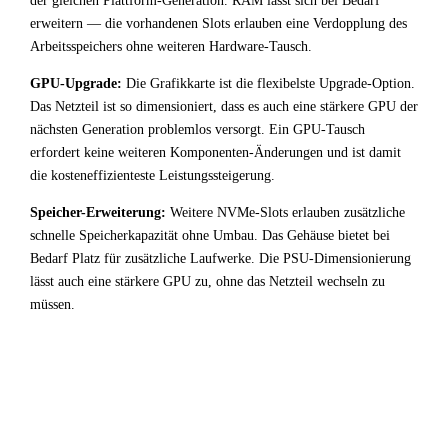
der gleichen Plattform-Generation. RAM lässt sich bei Bedarf
erweitern — die vorhandenen Slots erlauben eine Verdopplung des
Arbeitsspeichers ohne weiteren Hardware-Tausch.
GPU-Upgrade:
Die Grafikkarte ist die flexibelste Upgrade-Option.
Das Netzteil ist so dimensioniert, dass es auch eine stärkere GPU der
nächsten Generation problemlos versorgt. Ein GPU-Tausch
erfordert keine weiteren Komponenten-Änderungen und ist damit
die kosteneffizienteste Leistungssteigerung.
Speicher-Erweiterung:
Weitere NVMe-Slots erlauben zusätzliche
schnelle Speicherkapazität ohne Umbau. Das Gehäuse bietet bei
Bedarf Platz für zusätzliche Laufwerke. Die PSU-Dimensionierung
lässt auch eine stärkere GPU zu, ohne das Netzteil wechseln zu
müssen.
!
Fazit & Empfehlung
Bei
Intel Core i7 12700KF
+
NVIDIA GeForce GTX