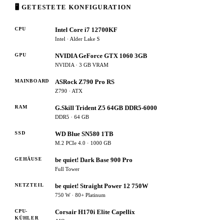
🖥 GETESTETE KONFIGURATION
CPU
Intel Core i7 12700KF
Intel · Alder Lake S
GPU
NVIDIA GeForce GTX 1060 3GB
NVIDIA · 3 GB VRAM
MAINBOARD
ASRock Z790 Pro RS
Z790 · ATX
RAM
G.Skill Trident Z5 64GB DDR5-6000
DDR5 · 64 GB
SSD
WD Blue SN580 1TB
M.2 PCIe 4.0 · 1000 GB
GEHÄUSE
be quiet! Dark Base 900 Pro
Full Tower
NETZTEIL
be quiet! Straight Power 12 750W
750 W · 80+ Platinum
CPU-
Corsair H170i Elite Capellix
KÜHLER