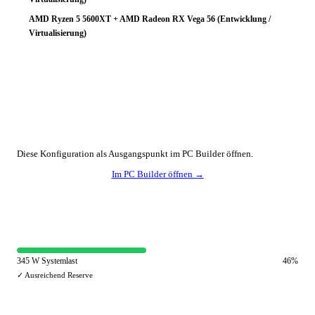
AMD Ryzen 5 5600XT + AMD Radeon RX Vega 56 (Entwicklung /
Virtualisierung)
🔧 Konfiguration anpassen
Diese Konfiguration als Ausgangspunkt im PC Builder öffnen.
Im PC Builder öffnen →
⚡ Netzteil-Auslastung
345 W Systemlast
46%
✓ Ausreichend Reserve
🔀 Andere Einsatzzwecke