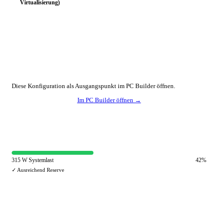
Virtualisierung)
🔧 Konfiguration anpassen
Diese Konfiguration als Ausgangspunkt im PC Builder öffnen.
Im PC Builder öffnen →
⚡ Netzteil-Auslastung
315 W Systemlast
42%
✓ Ausreichend Reserve
🔀 Andere Einsatzzwecke