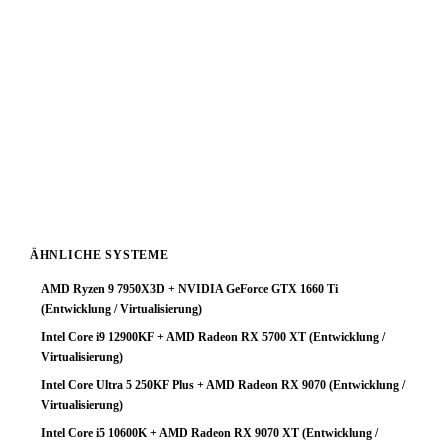
für Entwicklung / Virtualisierung-Workloads keine
optimale Ressourcenverteilung.
Fazit: Das System arbeitet zuverlässig, schöpft aber das
Prozessorpotenzial nicht aus. Ein GPU-Upgrade ist die
sinnvollste Investition um die Gesamtleistung deutlich zu
steigern. Mit einer stärkeren Grafikkarte würde diese
Plattform ihr volles Potenzial entfalten.
ÄHNLICHE SYSTEME
AMD Ryzen 9 7950X3D + NVIDIA GeForce GTX 1660 Ti
(Entwicklung / Virtualisierung)
Intel Core i9 12900KF + AMD Radeon RX 5700 XT (Entwicklung /
Virtualisierung)
Intel Core Ultra 5 250KF Plus + AMD Radeon RX 9070 (Entwicklung /
Virtualisierung)
Intel Core i5 10600K + AMD Radeon RX 9070 XT (Entwicklung /