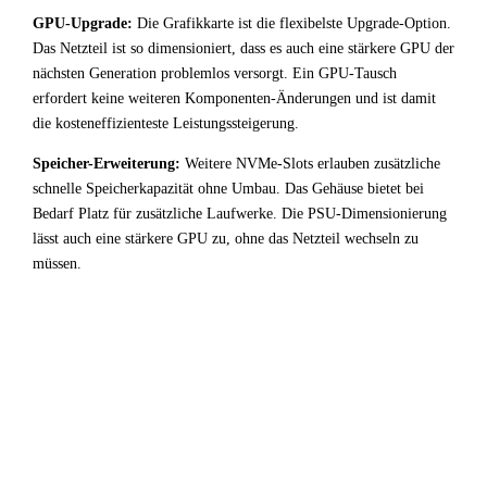
GPU-Upgrade:
Die Grafikkarte ist die flexibelste Upgrade-Option.
Das Netzteil ist so dimensioniert, dass es auch eine stärkere GPU der
nächsten Generation problemlos versorgt. Ein GPU-Tausch
erfordert keine weiteren Komponenten-Änderungen und ist damit
die kosteneffizienteste Leistungssteigerung.
Speicher-Erweiterung:
Weitere NVMe-Slots erlauben zusätzliche
schnelle Speicherkapazität ohne Umbau. Das Gehäuse bietet bei
Bedarf Platz für zusätzliche Laufwerke. Die PSU-Dimensionierung
lässt auch eine stärkere GPU zu, ohne das Netzteil wechseln zu
müssen.
!
Fazit & Empfehlung
Bei
Intel Core i7 14700
+
NVIDIA GeForce GTX 1070
liegt ein starker GPU-Bottleneck vor. Der leistungsstarke
Prozessor wird durch die Grafikkarte deutlich limitiert —