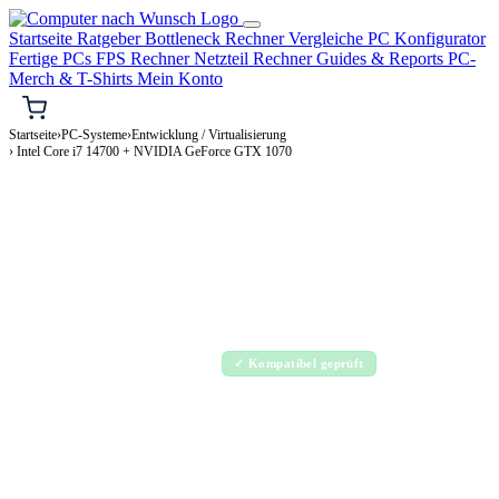
Startseite
Ratgeber
Bottleneck Rechner
Vergleiche
PC Konfigurator
Fertige PCs
FPS Rechner
Netzteil Rechner
Guides & Reports
PC-
Merch & T-Shirts
Mein Konto
Startseite
›
PC-Systeme
›
Entwicklung / Virtualisierung
› Intel Core i7 14700 + NVIDIA GeForce GTX 1070
⌨️ ENTWICKLUNG / VIRTUALISIERUNG-PC
Intel Core i7 14700 + NVIDIA GeForce
GTX 1070
Entwicklung / Virtualisierung-PC Konfiguration
Enthusiast · 2.000–4.000€
✓ Kompatibel geprüft
⚡ ca. 315 W