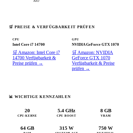
AIO
🛒 PREISE & VERFÜGBARKEIT PRÜFEN
CPU
GPU
Intel Core i7 14700
NVIDIA GeForce GTX 1070
🛒 Amazon: Intel Core i7
🛒 Amazon: NVIDIA
14700
Verfügbarkeit &
GeForce GTX 1070
Preise prüfen →
Verfügbarkeit & Preise
prüfen →
📊 WICHTIGE KENNZAHLEN
20
5.4 GHz
8 GB
CPU-KERNE
CPU BOOST
VRAM
64 GB
315 W
750 W