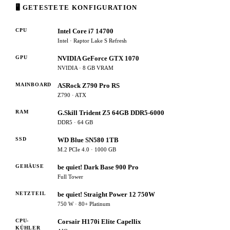
🖥 GETESTETE KONFIGURATION
CPU
Intel Core i7 14700
Intel · Raptor Lake S Refresh
GPU
NVIDIA GeForce GTX 1070
NVIDIA · 8 GB VRAM
MAINBOARD
ASRock Z790 Pro RS
Z790 · ATX
RAM
G.Skill Trident Z5 64GB DDR5-6000
DDR5 · 64 GB
SSD
WD Blue SN580 1TB
M.2 PCIe 4.0 · 1000 GB
GEHÄUSE
be quiet! Dark Base 900 Pro
Full Tower
NETZTEIL
be quiet! Straight Power 12 750W
750 W · 80+ Platinum
CPU-
Corsair H170i Elite Capellix
KÜHLER