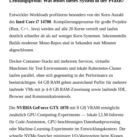
Leistungsprofil: Was leistet dieses System in der Praxis?
Entwickler-Workloads profitieren besonders von der Kern-Anzahl
des
Intel Core i7 14700
. Kompilierungsprozesse für große Projekte
(Rust, C++, Java) werden auf alle 20 Kerne verteilt und laufen
deutlich schneller ab als auf weniger Kern-Systemen. Inkrementelle
Builds moderner Mono-Repos sind in Sekunden statt Minuten
abgeschlossen.
Docker-Container-Stacks mit mehreren Services, virtuelle
Maschinen für Test-Environments und lokale Kubernetes-Cluster
laufen parallel, ohne sich gegenseitig in der Performance zu
beeinträchtigen. 64 GB RAM geben ausreichend Puffer für mehrere
laufende VMs mit je 4-8 GB RAM-Zuweisung sowie laufende IDE,
Browser und Kommunikationstools.
Die
NVIDIA GeForce GTX 1070
mit 8 GB VRAM ermöglicht
zusätzlich GPU-Computing-Experimente — lokale LLM-Inferenz
für Code-Assistenten, GPU-beschleunigtes Datenbankprocessing
oder Machine-Learning-Experimente im Entwicklungskontext. Der
schnelle NVMe-Speicher minimiert I/O-Wartezeiten beim Klonen