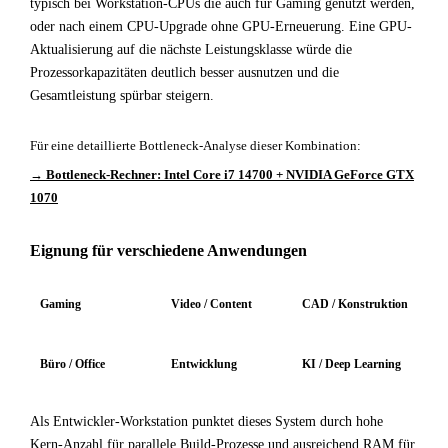
typisch bei Workstation-CPUs die auch für Gaming genutzt werden,
oder nach einem CPU-Upgrade ohne GPU-Erneuerung. Eine GPU-
Aktualisierung auf die nächste Leistungsklasse würde die
Prozessorkapazitäten deutlich besser ausnutzen und die
Gesamtleistung spürbar steigern.
Für eine detaillierte Bottleneck-Analyse dieser Kombination:
→ Bottleneck-Rechner: Intel Core i7 14700 + NVIDIA GeForce GTX
1070
Eignung für verschiedene Anwendungen
Gaming
Video / Content
CAD / Konstruktion
Büro / Office
Entwicklung
KI / Deep Learning
Als Entwickler-Workstation punktet dieses System durch hohe
Kern-Anzahl für parallele Build-Prozesse und ausreichend RAM für