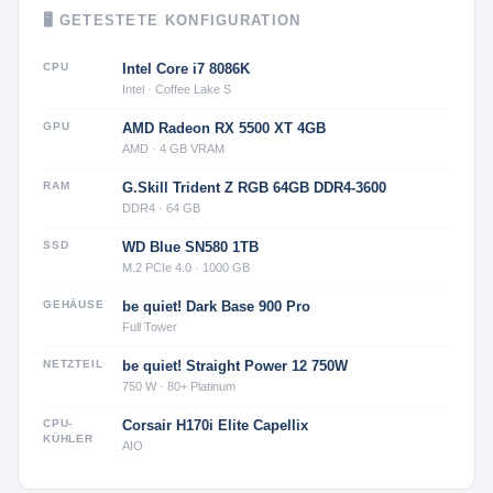
🖥 GETESTETE KONFIGURATION
CPU
Intel Core i7 8086K
Intel · Coffee Lake S
GPU
AMD Radeon RX 5500 XT 4GB
AMD · 4 GB VRAM
RAM
G.Skill Trident Z RGB 64GB DDR4-3600
DDR4 · 64 GB
SSD
WD Blue SN580 1TB
M.2 PCIe 4.0 · 1000 GB
GEHÄUSE
be quiet! Dark Base 900 Pro
Full Tower
NETZTEIL
be quiet! Straight Power 12 750W
750 W · 80+ Platinum
CPU-
Corsair H170i Elite Capellix
KÜHLER
AIO