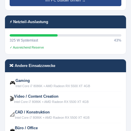
Im PC Builder öffnen →
⚡ Netzteil-Auslastung
325 W Systemlast
43%
✓ Ausreichend Reserve
🔀 Andere Einsatzzwecke
Gaming
🎮
Intel Core i7 8086K + AMD Radeon RX 5500 XT 4GB
Video / Content Creation
🎬
Intel Core i7 8086K + AMD Radeon RX 5500 XT 4GB
CAD / Konstruktion
📐
Intel Core i7 8086K + AMD Radeon RX 5500 XT 4GB
Büro / Office
💼