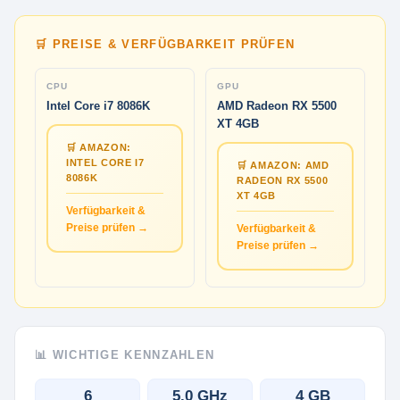
🛒 PREISE & VERFÜGBARKEIT PRÜFEN
CPU
GPU
Intel Core i7 8086K
AMD Radeon RX 5500
XT 4GB
🛒 AMAZON:
INTEL CORE I7
🛒 AMAZON: AMD
8086K
RADEON RX 5500
XT 4GB
Verfügbarkeit &
Preise prüfen →
Verfügbarkeit &
Preise prüfen →
📊 WICHTIGE KENNZAHLEN
6
5.0 GHz
4 GB