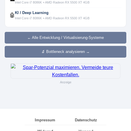
Intel Core i7 8086K + AMD Radeon RX 5500 XT 4GB
KI / Deep Learning
🤖
Intel Core i7 8086K + AMD Radeon RX 5500 XT 4GB
← Alle Entwicklung / Virtualisierung-Systeme
🔬 Bottleneck analysieren →
Anzeige
Impressum
Datenschutz